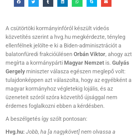
A csütörtöki kormányinfóról készült videós
közvetítés szerint a hvg.hu megkérdezte, tényleg
ellenfélnek jelölte-e ki a Biden-adminisztrációt a
balatonfüredi frakcióülésen
Orbán Viktor
, ahogy azt
megírta a kormánypárti
Magyar Nemzet
is.
Gulyás
Gergely
miniszter válasza egészen meglepő volt:
tulajdonképpen azt válaszolta, hogy az egyébként a
magyar kormányhoz végletekig lojális, és az
üzeneteit szóról szóra közvetítő újsággal nem
érdemes foglalkozni ebben a kérdésben.
A beszélgetés így szólt pontosan:
Hvg.hu:
Jobb, ha [a nagykövet] nem olvassa a