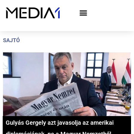
A Media1 médiaajánlata politikai hirdetőknek– országgyűlési választás 2026
SAJTÓ
Gulyás Gergely azt javasolja az amerikai