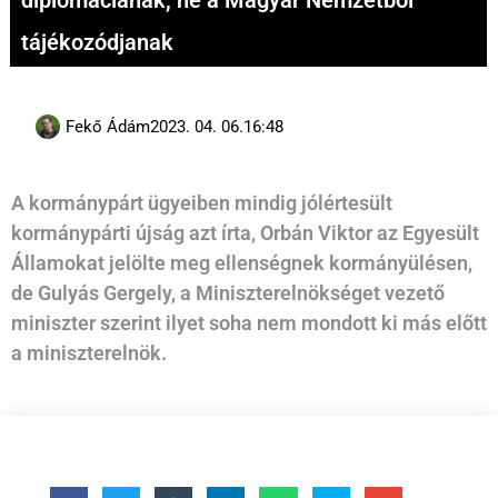
diplomáciának, ne a Magyar Nemzetből
tájékozódjanak
Fekő Ádám
2023. 04. 06.
16:48
A kormánypárt ügyeiben mindig jólértesült
kormánypárti újság azt írta, Orbán Viktor az Egyesült
Államokat jelölte meg ellenségnek kormányülésen,
de Gulyás Gergely, a Miniszterelnökséget vezető
miniszter szerint ilyet soha nem mondott ki más előtt
a miniszterelnök.