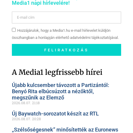
Media1 napi hírlevelére!
Hozzájárulok, hogy a Media1.hu e-mail hírlevelet küldjön
összhangban a honlapján elérhető adatvédelmi tájékoztatójával.
FELIRATKOZÁS
Szóljon hozzá a Facebook-
oldalunkon!
A Media1 legfrissebb hírei
Újabb kulcsember távozott a Partizántól:
Benyó Rita elbúcsúzott a nézőktől,
megszűnik az Elemző
2026.08.07.
21:18
Új Baywatch-sorozatot készít az RTL
2026.08.07.
20:28
„Szélsőségesnek” minősítették az Euronews