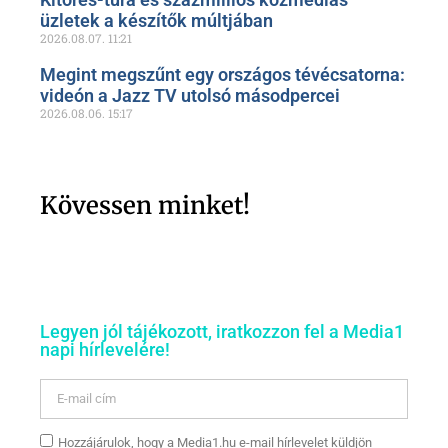
üzletek a készítők múltjában
2026.08.07.
11:21
Megint megszűnt egy országos tévécsatorna:
videón a Jazz TV utolsó másodpercei
2026.08.06.
15:17
Kövessen minket!
Legyen jól tájékozott, iratkozzon fel a Media1
napi hírlevelére!
Hozzájárulok, hogy a Media1.hu e-mail hírlevelet küldjön