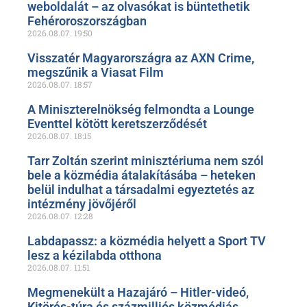
weboldalát – az olvasókat is büntethetik
Fehéroroszországban
2026.08.07.
19:50
Visszatér Magyarországra az AXN Crime,
megszűnik a Viasat Film
2026.08.07.
18:57
A Miniszterelnökség felmondta a Lounge
Eventtel kötött keretszerződését
2026.08.07.
18:15
Tarr Zoltán szerint minisztériuma nem szól
bele a közmédia átalakításába – heteken
belül indulhat a társadalmi egyeztetés az
intézmény jövőjéről
2026.08.07.
12:28
Labdapassz: a közmédia helyett a Sport TV
lesz a kézilabda otthona
2026.08.07.
11:51
Megmenekült a Hazajáró – Hitler-videó,
Kitörés-túra és százmilliós közmédiás