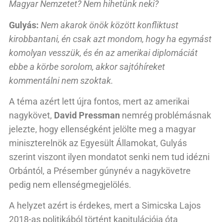
Magyar Nemzetet? Nem hihetünk neki?
Gulyás:
Nem akarok önök között konfliktust
kirobbantani, én csak azt mondom, hogy ha egymást
komolyan vesszük, és én az amerikai diplomáciát
ebbe a körbe sorolom, akkor sajtóhíreket
kommentálni nem szoktak.
A téma azért lett újra fontos, mert az amerikai
nagykövet,
David Pressman
nemrég problémásnak
jelezte, hogy ellenségként jelölte meg a magyar
miniszterelnök az Egyesült Államokat, Gulyás
szerint viszont ilyen mondatot senki nem tud idézni
Orbántól, a Présember gúnynév a nagykövetre
pedig nem ellenségmegjelölés.
A helyzet azért is érdekes, mert a Simicska Lajos
2018-as politikából történt kapitulációja óta