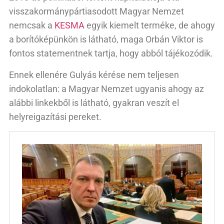
visszakormánypártiasodott Magyar Nemzet
nemcsak a
KESMA
egyik kiemelt terméke, de ahogy
a borítóképünkön is látható, maga Orbán Viktor is
fontos statementnek tartja, hogy abból tájékozódik.
Ennek ellenére Gulyás kérése nem teljesen
indokolatlan: a Magyar Nemzet ugyanis ahogy az
alábbi linkekből is látható, gyakran veszít el
helyreigazítási pereket.