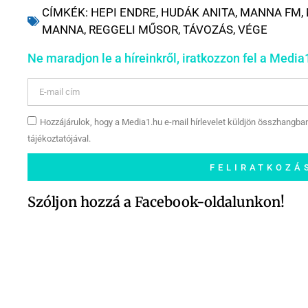
CÍMKÉK:
HEPI ENDRE
,
HUDÁK ANITA
,
MANNA FM
,
MANNA
,
REGGELI MŰSOR
,
TÁVOZÁS
,
VÉGE
Ne maradjon le a híreinkről, iratkozzon fel a Media1
Hozzájárulok, hogy a Media1.hu e-mail hírlevelet küldjön összhangba
tájékoztatójával.
FELIRATKOZÁ
Szóljon hozzá a Facebook-oldalunkon!