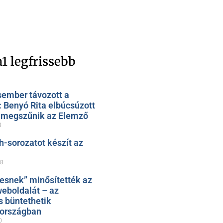
1 legfrissebb
sember távozott a
: Benyó Rita elbúcsúzott
, megszűnik az Elemző
8
h-sorozatot készít az
28
esnek” minősítették az
eboldalát – az
s büntethetik
zországban
0