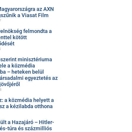
Magyarországra az AXN
szűnik a Viasat Film
7
relnökség felmondta a
ttel kötött
ődését
5
 szerint minisztériuma
ele a közmédia
ába – heteken belül
társadalmi egyeztetés az
jövőjéről
8
: a közmédia helyett a
sz a kézilabda otthona
t a Hazajáró – Hitler-
rés-túra és százmilliós