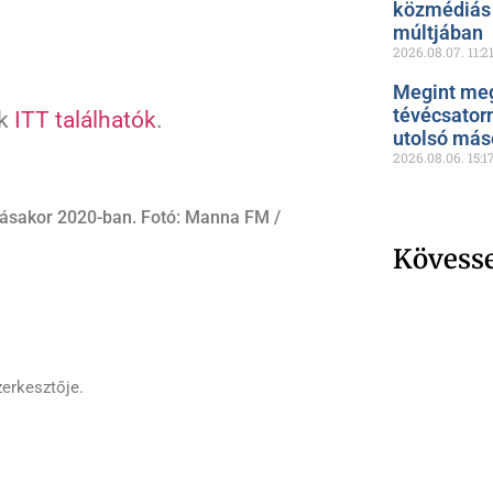
közmédiás 
múltjában
2026.08.07.
11:2
Megint meg
tévécsator
nk
ITT találhatók
.
utolsó más
2026.08.06.
15:1
lásakor 2020-ban. Fotó: Manna FM /
Kövess
zerkesztője.