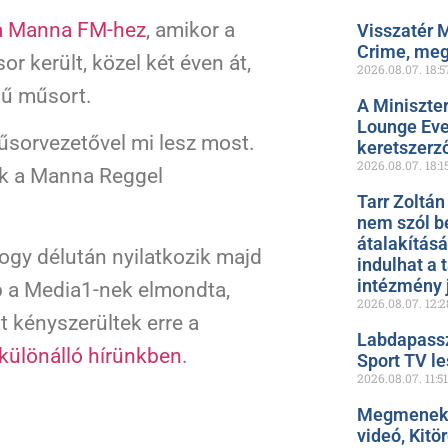
 a Manna FM-hez
, amikor a
Visszatér 
Crime, meg
r került, közel két éven át,
2026.08.07.
18:5
mű műsort.
A Miniszte
Lounge Even
űsorvezetővel mi lesz most.
keretszerz
2026.08.07.
18:1
ik a Manna Reggel
Tarr Zoltán
nem szól b
átalakítás
 hogy délután nyilatkozik majd
indulhat a 
intézmény 
b a Media1-nek elmondta,
2026.08.07.
12:2
t kényszerültek erre a
Labdapassz
 különálló hírünkben
.
Sport TV le
2026.08.07.
11:51
Megmenekül
videó, Kitö