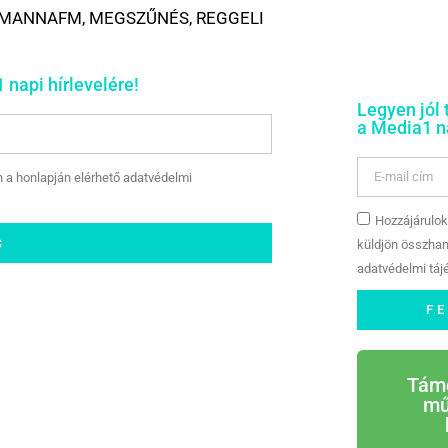
MANNAFM
,
MEGSZŰNÉS
,
REGGELI
 napi hírlevelére!
Legyen jól 
a Media1 na
n a honlapján elérhető adatvédelmi
Hozzájárulok
S
küldjön összhan
adatvédelmi tájé
F
Tám
mű