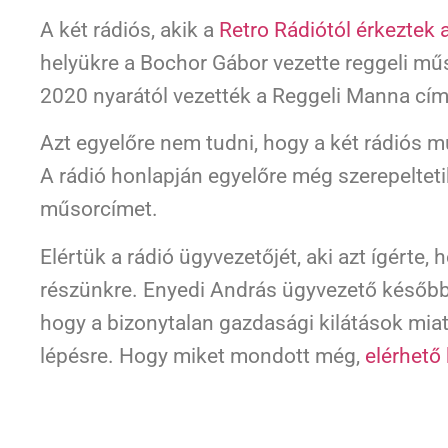
A két rádiós, akik a
Retro Rádiótól érkeztek
helyükre a Bochor Gábor vezette reggeli műso
2020 nyarától vezették a Reggeli Manna cí
Azt egyelőre nem tudni, hogy a két rádiós m
A rádió honlapján egyelőre még szerepeltet
műsorcímet.
Elértük a rádió ügyvezetőjét, aki azt ígérte,
részünkre. Enyedi András ügyvezető későb
hogy a bizonytalan gazdasági kilátások miat
lépésre. Hogy miket mondott még,
elérhető