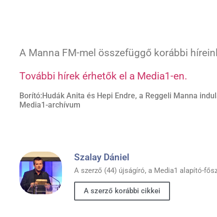
A Manna FM-mel összefüggő korábbi hírei
További hírek érhetők el a Media1-en.
Borító:Hudák Anita és Hepi Endre, a Reggeli Manna indu
Media1-archívum
Szalay Dániel
A szerző (44) újságíró, a Media1 alapító-fős
A szerző korábbi cikkei