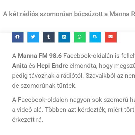
A két rádiós szomorúan búcsúzott a Manna Re
A
Manna FM 98.6
Facebook-oldalán is felle
Anita
és
Hepi Endre
elmondta, hogy megszű
pedig távoznak a rádiótól. Szavaikból az nem d
de szomorúnak tűntek.
A Facebook-oldalon nagyon sok szomorú ha
a videó alá. Többen azt kérdezték, miért tö
érkezett rá.