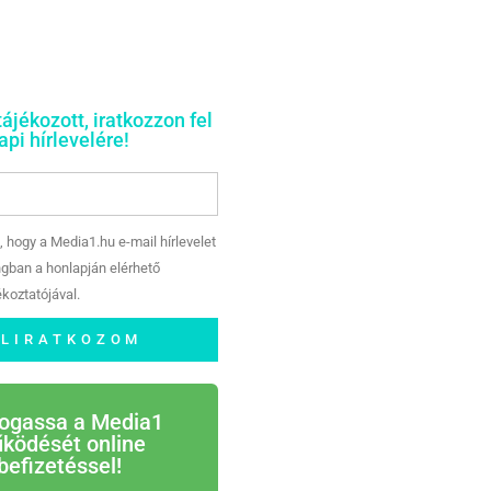
tájékozott, iratkozzon fel
pi hírlevelére!
, hogy a Media1.hu e-mail hírlevelet
gban a honlapján elérhető
koztatójával.
ELIRATKOZOM
ogassa a Media1
ködését online
befizetéssel!