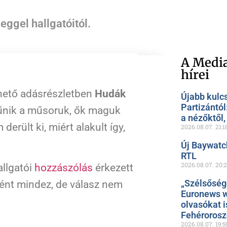
ggel hallgatóitól.
A Media
hírei
hető adásrészletben
Hudák
Újabb kulc
Partizántól
nik a műsoruk, ők maguk
a nézőktől
erült ki, miért alakult így,
2026.08.07.
21:1
Új Baywatc
RTL
2026.08.07.
20:
llgatói
hozzászólás
érkezett
„Szélsőség
rtént mindez, de válasz nem
Euronews w
olvasókat i
Fehéroros
2026.08.07.
19:5