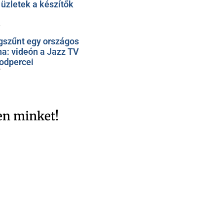
üzletek a készítők
1
szűnt egy országos
na: videón a Jazz TV
odpercei
7
en minket!