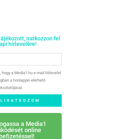
tájékozott, iratkozzon fel
pi hírlevelére!
, hogy a Media1.hu e-mail hírlevelet
gban a honlapján elérhető
koztatójával.
ELIRATKOZOM
ogassa a Media1
ködését online
befizetéssel!