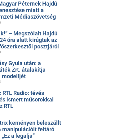
Magyar Péternek Hajdú
nesztése miatt a
mzeti Médiaszövetség
9
k!” – Megszólalt Hajdú
 24 óra alatt kirúgtak az
őszerkesztői posztjáról
0
ásy Gyula után: a
ték Zrt. átalakítja
 modelljét
9
z RTL Radio: tévés
 és ismert műsorokkal
az RTL
trix keményen beleszállt
 manipulációit feltáró
„Ez a legalja”