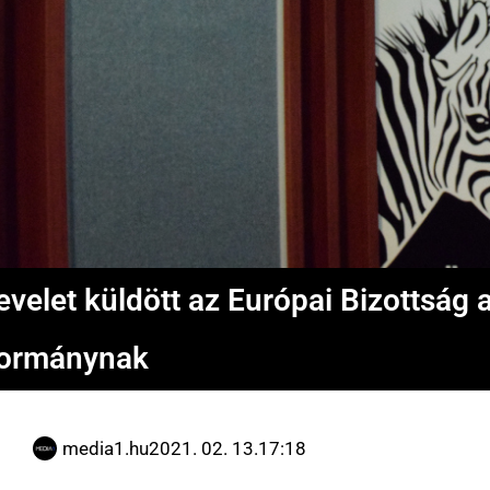
evelet küldött az Európai Bizottság
ormánynak
media1.hu
2021. 02. 13.
17:18