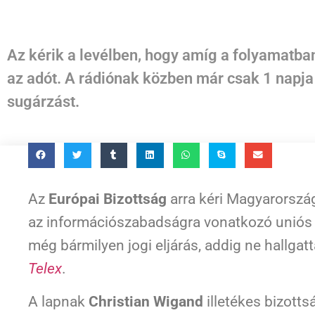
Az kérik a levélben, hogy amíg a folyamatban
az adót. A rádiónak közben már csak 1 napja
sugárzást.
Az
Európai Bizottság
arra kéri Magyarország
az információszabadságra vonatkozó uniós i
még bármilyen jogi eljárás, addig ne hallgat
Telex
.
A lapnak
Christian Wigand
illetékes bizotts