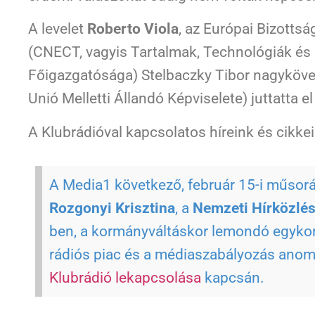
A levelet
Roberto Viola
, az Európai Bizottsá
(CNECT, vagyis Tartalmak, Technológiák é
Főigazgatósága) Stelbaczky Tibor nagyköv
Unió Melletti Állandó Képviselete) juttatta el
A Klubrádióval kapcsolatos híreink és cikke
A Media1 következő, február 15-i műsor
Rozgonyi Krisztina
, a
Nemzeti Hírközlé
ben, a kormányváltáskor lemondó egykori 
rádiós piac és a médiaszabályozás anomá
Klubrádió lekapcsolása
kapcsán.