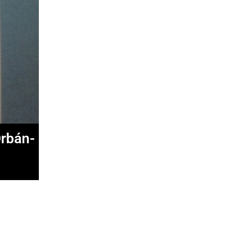
Orbán-