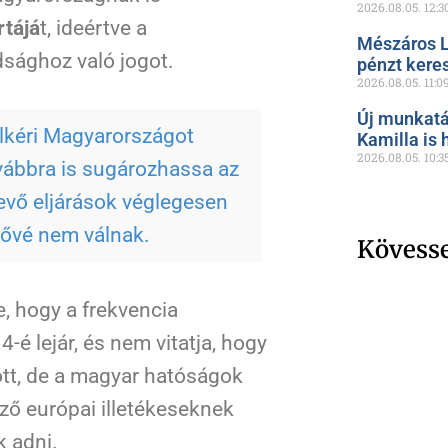
2026.08.05.
12:3
rtájá
t, ideértve a
Mészáros L
sághoz való jogot.
pénzt kere
2026.08.05.
11:0
Új munkatá
lkéri Magyarországot
Kamilla is 
2026.08.05.
10:3
ovábbra is sugározhassa az
evő eljárások véglegesen
zővé nem válnak.
Kövess
e, hogy a frekvencia
-é lejár, és nem vitatja, hogy
ött, de a magyar hatóságok
ző európai illetékeseknek
 adni.