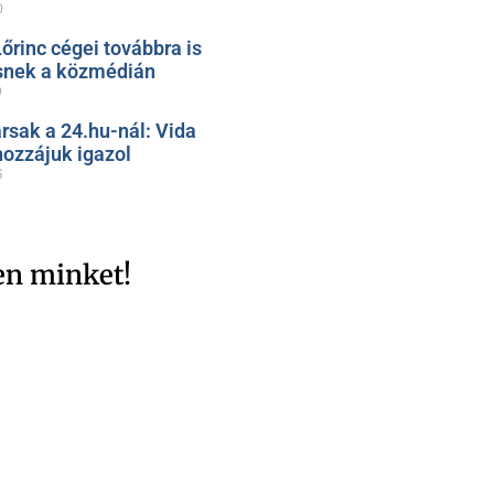
0
őrinc cégei továbbra is
snek a közmédián
9
rsak a 24.hu-nál: Vida
hozzájuk igazol
5
en minket!