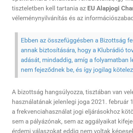
tiszteletben kell tartania az
EU Alapjogi Cha
véleménynyilvánítás és az információszabad
Ebben az összefüggésben a Bizottság fe
annak biztosítására, hogy a Klubrádió t
adását, mindaddig, amíg a folyamatban l
nem fejeződnek be, és így jogilag kötele
A bizottság hangsúlyozza, tisztában van vel
használatának jelenlegi joga 2021. február 14
a frekvenciahasználat jogi eljárásokhoz köt
sem a pályázónak, sem az aggályaikat kifeje
érdemi válaszokat eddig nem voltak képesek