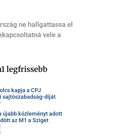
rszág ne hallgattassa el
ekapcsoltatná vele a
1 legfrissebb
olcs kapja a CPJ
 sajtószabadság-díját
5
 újabb közleményt adott
ődött az M1 a Sziget
l
4