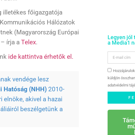
g illetékes főigazgatója
s Kommunikációs Hálózatok
etnek (Magyarország Európai
Legyen jól 
 – írja a
Telex
.
a Media1 na
ink
ide kattintva érhetők el.
Hozzájárulok
ának vendége lesz
küldjön összhan
adatvédelmi tájé
si Hatóság (NHH)
2010-
F
elnöke, akivel a hazai
liáiról beszélgetünk a
Tám
mű