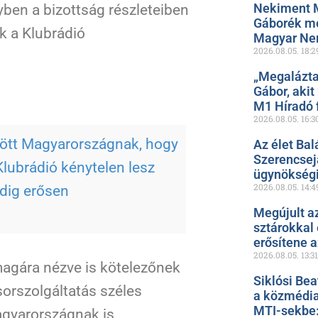
Nekiment 
yben a bizottság részleteiben
Gáborék me
k a Klubrádió
Magyar Ne
2026.08.05.
18:2
„Megalázta
Gábor, akit
M1 Híradó f
2026.08.05.
16:3
ldött Magyarországnak, hogy
Az élet Bal
Szerencsejá
lubrádió kénytelen lesz
ügynökségi
2026.08.05.
14:4
dig erősen
Megújult a
sztárokkal
erősítene 
2026.08.05.
13:31
agára nézve is kötelezőnek
Siklósi Bea
sorszolgáltatás széles
a közmédia
MTI-sekbe: 
agyarországnak is