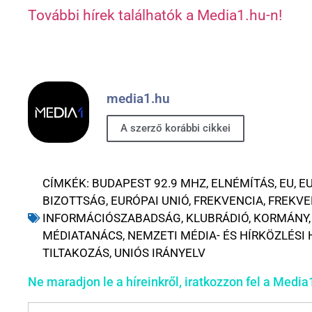
További hírek találhatók a Media1.hu-n!
media1.hu
A szerző korábbi cikkei
CÍMKÉK:
BUDAPEST 92.9 MHZ
,
ELNÉMÍTÁS
,
EU
,
EU
BIZOTTSÁG
,
EURÓPAI UNIÓ
,
FREKVENCIA
,
FREKVE
INFORMÁCIÓSZABADSÁG
,
KLUBRÁDIÓ
,
KORMÁNY
MÉDIATANÁCS
,
NEMZETI MÉDIA- ÉS HÍRKÖZLÉSI
TILTAKOZÁS
,
UNIÓS IRÁNYELV
Ne maradjon le a híreinkről, iratkozzon fel a Media1