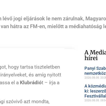
 lévő jogi eljárások le nem zárulnak, Magyaro
 van hátra az FM-en, mielőtt a médiahatóság l
A Media
hírei
ot, hogy tartsa tiszteletben
Panyi Szab
nemzetközi
rányelveket, és amíg nyitott
2026.08.05.
20:3
tassa el a
Klubrádió
t – írja a
A közmédia
ki: leszerz
Fesztiválla
2026.08.05.
19:0
ági szóvivő azt mondta,