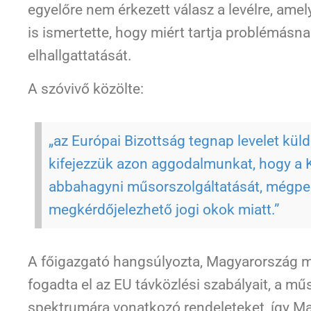
egyelőre nem érkezett válasz a levélre, amel
is ismertette, hogy miért tartja problémásna
elhallgattatását.
A szóvivő közölte:
„az Európai Bizottság tegnap levelet kü
kifejezzük azon aggodalmunkat, hogy a K
abbahagyni műsorszolgáltatását, mégpe
megkérdőjelezhető jogi okok miatt.”
A főigazgató hangsúlyozta, Magyarország m
fogadta el az EU távközlési szabályait, a mű
spektrumára vonatkozó rendeleteket, így M