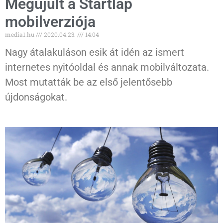
Megújult a Startlap
mobilverziója
media1.hu
2020.04.23.
14:04
Nagy átalakuláson esik át idén az ismert
internetes nyitóoldal és annak mobilváltozata.
Most mutatták be az első jelentősebb
újdonságokat.