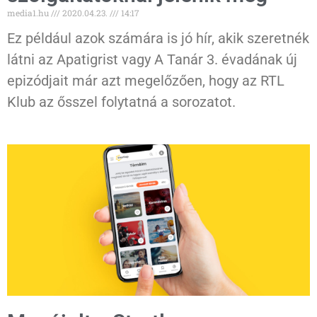
media1.hu
2020.04.23.
14:17
Ez például azok számára is jó hír, akik szeretnék
látni az Apatigrist vagy A Tanár 3. évadának új
epizódjait már azt megelőzően, hogy az RTL
Klub az ősszel folytatná a sorozatot.