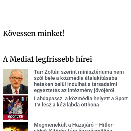
Kövessen minket!
A Media1 legfrissebb hírei
Tarr Zoltán szerint minisztériuma nem
szól bele a közmédia átalakításába –
heteken belül indulhat a társadalmi
egyeztetés az intézmény jövőjéről
Labdapassz: a közmédia helyett a Sport
TV lesz a kézilabda otthona
Megmenekült a Hazajáró – Hitler-
videó, Kitörés-túra és százmilliós