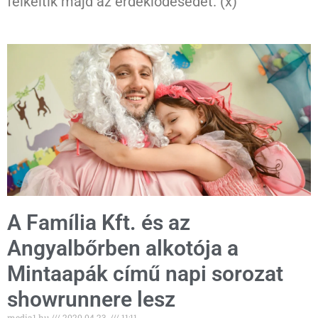
felkeltik majd az érdeklődésedet. (x)
A Família Kft. és az
Angyalbőrben alkotója a
Mintaapák című napi sorozat
showrunnere lesz
media1.hu
2020.04.23.
11:11