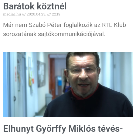
Barátok köztnél
media1.hu
2020.04.23.
22:19
Már nem Szabó Péter foglalkozik az RTL Klub
sorozatának sajtókommunikációjával.
Elhunyt Győrffy Miklós tévés-