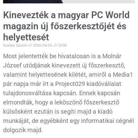
Kinevezték a magyar PC World
magazin új főszerkesztőjét és
helyettesét
Szalay Dániel
2020.04.23.
10:30
Most jelentették be hivatalosan is a Molnár
József utódjának kinevezett új főszerkesztő,
valamint helyettesének kilétét, amiről a Media1
pár napja már írt a Project029 kiadóvállalat
tulajdonosváltása kapcsán. Ennek kapcsán
elmondták, hogy a leköszönő főszerkesztő
külsősként ezután is segíti majd a kiadó
munkáját, de egyébként egy informatikai cégnél
dolgozik majd.