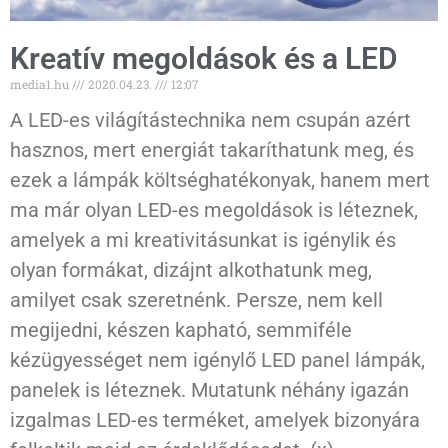
Kreatív megoldások és a LED
media1.hu
2020.04.23.
12:07
A LED-es világítástechnika nem csupán azért
hasznos, mert energiát takaríthatunk meg, és
ezek a lámpák költséghatékonyak, hanem mert
ma már olyan LED-es megoldások is léteznek,
amelyek a mi kreativitásunkat is igénylik és
olyan formákat, dizájnt alkothatunk meg,
amilyet csak szeretnénk. Persze, nem kell
megijedni, készen kapható, semmiféle
kézügyességet nem igénylő LED panel lámpák,
panelek is léteznek. Mutatunk néhány igazán
izgalmas LED-es terméket, amelyek bizonyára