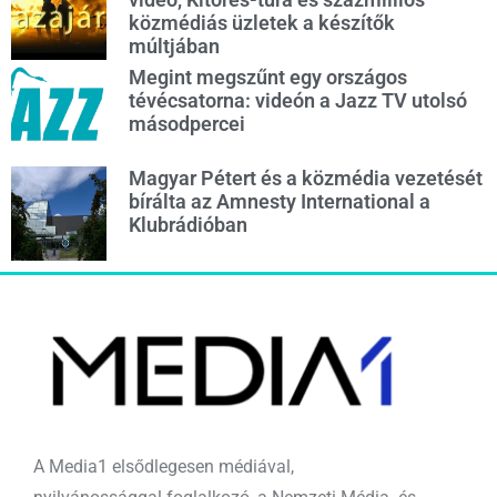
közmédiás üzletek a készítők
múltjában
Megint megszűnt egy országos
tévécsatorna: videón a Jazz TV utolsó
másodpercei
Magyar Pétert és a közmédia vezetését
bírálta az Amnesty International a
Klubrádióban
A Media1 elsődlegesen médiával,