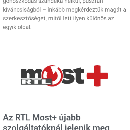
gonoszkodás szándéka nélkül, pusztán
kíváncsiságból – inkább megkérdeztük magát a
szerkesztőséget, mitől lett ilyen különös az
egyik oldal.
Az RTL Most+ újabb
szolgáltatóknál jelenik meg