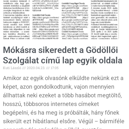
Mókásra sikeredett a Gödöllői
Szolgálat című lap egyik oldala
Kuti László
2020.04.23.
17:05
Amikor az egyik olvasónk elküldte nekünk ezt a
képet, azon gondolkodtunk, vajon mennyien
állhattak neki ezeket a több hasábot megtöltő,
hosszú, többsoros internetes címeket
begépelni, és ha meg is próbálták, hány főnek
sikerült ezt hibátlanul elsőre. Végül – bármiféle