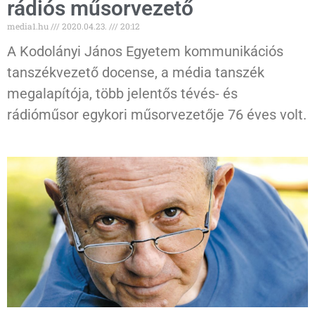
rádiós műsorvezető
media1.hu
2020.04.23.
20:12
A Kodolányi János Egyetem kommunikációs
tanszékvezető docense, a média tanszék
megalapítója, több jelentős tévés- és
rádióműsor egykori műsorvezetője 76 éves volt.