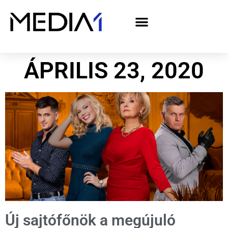
A Media1 médiaajánlata politikai hirdetőknek– országgyűlési választás 2026
ÁPRILIS 23, 2020
Új sajtófőnök a megújuló