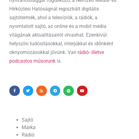
nyilvánossággal foglalkozó, a Nemzeti Média- és
Hírközlési Hatóságnál regisztrált digitális
sajtótermék, ahol a televíziók, a rádiók, a
nyomtatott sajtó, az online és a mobil média
világának aktualitásairól olvashat. Ezenkívül
helyszíni tudósításokkal, interjúkkal és időnként
oknyomozásokkal jövünk. Van
rádió- illetve
podcastos műsorunk
is.
Sajtó
Márka
Rádió