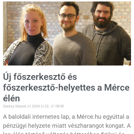
Új főszerkesztő és
főszerkesztő-helyettes a Mérce
élén
Szalay Dániel
2019.11.22.
08:35
A baloldali internetes lap, a Mérce.hu egyúttal a
pénzügyi helyzete miatt vészharangot kongat. A