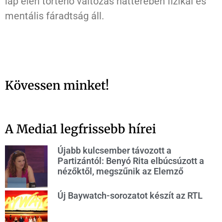
lap élén történő változás hátterében fizikai és
mentális fáradtság áll.
Kövessen minket!
A Media1 legfrissebb hírei
Újabb kulcsember távozott a
Partizántól: Benyó Rita elbúcsúzott a
nézőktől, megszűnik az Elemző
Új Baywatch-sorozatot készít az RTL