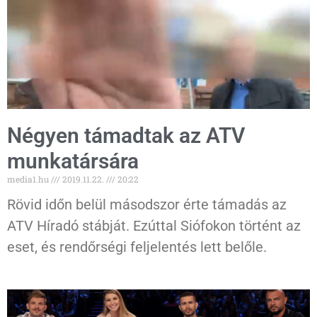
Négyen támadtak az ATV
munkatársára
media1.hu
2019.11.22.
20:22
Rövid időn belül másodszor érte támadás az
ATV Híradó stábját. Ezúttal Siófokon történt az
eset, és rendőrségi feljelentés lett belőle.