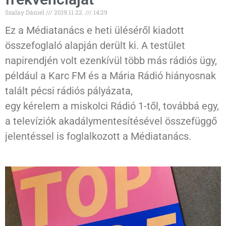
Szalay Dániel
2019.11.22.
14:29
Ez a Médiatanács e heti üléséről kiadott
összefoglaló alapján derült ki. A testület
napirendjén volt ezenkívül több más rádiós ügy,
például a Karc FM és a Mária Rádió hiányosnak
talált pécsi rádiós pályázata,
egy kérelem a miskolci Rádió 1-től, továbbá egy,
a televíziók akadálymentesítésével összefüggő
jelentéssel is foglalkozott a Médiatanács.