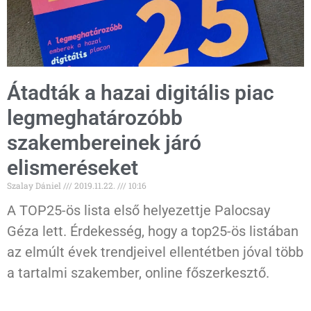
Átadták a hazai digitális piac
legmeghatározóbb
szakembereinek járó
elismeréseket
Szalay Dániel
2019.11.22.
10:16
A TOP25-ös lista első helyezettje Palocsay
Géza lett. Érdekesség, hogy a top25-ös listában
az elmúlt évek trendjeivel ellentétben jóval több
a tartalmi szakember, online főszerkesztő.