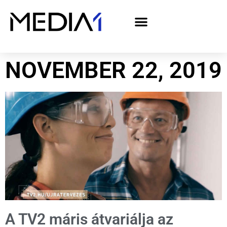
A Media1 médiaajánlata politikai hirdetőknek– országgyűlési választás 2026
NOVEMBER 22, 2019
A TV2 máris átvariálja az