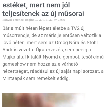
estéket, mert nem jól
teljesítenek az új műsorai
Bányai-Ferenczi Regina
2019.11.22.
22:26
Bár a múlt héten lépett életbe a TV2 új
műsorrendje, de az máris jelentősen változik a
jövő héten, mert sem az Ördög Nóra és Stohl
András vezette Újratervezés, sem pedig a
Majka által kitalált Nyomd a gombot, tesó! című
gameshow nem hozza az elvárható
nézettséget, ráadásul az új saját napi sorozat, a
Mintaapák sem remekelt eddig.