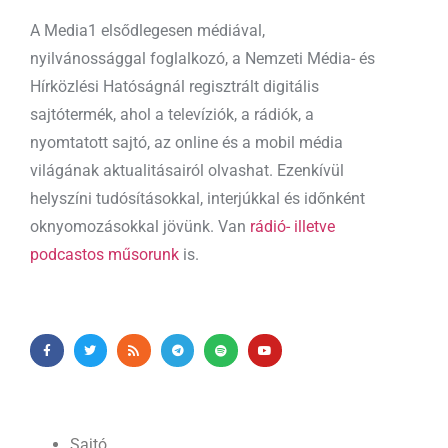
A Media1 elsődlegesen médiával,
nyilvánossággal foglalkozó, a Nemzeti Média- és
Hírközlési Hatóságnál regisztrált digitális
sajtótermék, ahol a televíziók, a rádiók, a
nyomtatott sajtó, az online és a mobil média
világának aktualitásairól olvashat. Ezenkívül
helyszíni tudósításokkal, interjúkkal és időnként
oknyomozásokkal jövünk. Van
rádió- illetve
podcastos műsorunk
is.
Sajtó