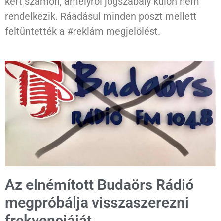
kért számon, amelyről jogszabály külön nem
rendelkezik. Ráadásul minden poszt mellett
feltüntették a #reklám megjelölést.
Az elnémított Budaörs Rádió
megpróbálja visszaszerezni
frekvenciáját