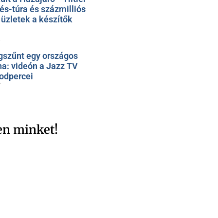
rés-túra és százmilliós
üzletek a készítők
1
szűnt egy országos
na: videón a Jazz TV
odpercei
7
en minket!