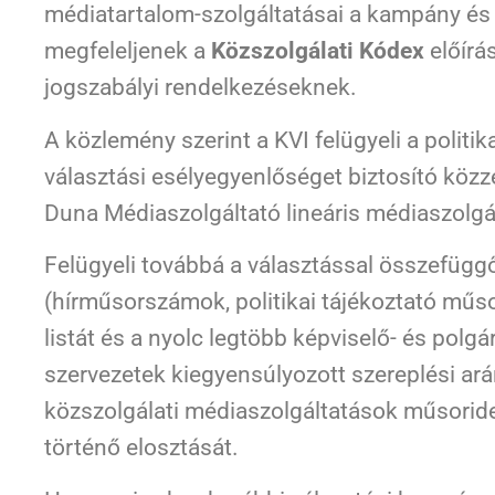
médiatartalom-szolgáltatásai a kampány és a
megfeleljenek a
Közszolgálati Kódex
előírá
jogszabályi rendelkezéseknek.
A közlemény szerint a KVI felügyeli a politi
választási esélyegyenlőséget biztosító köz
Duna Médiaszolgáltató lineáris médiaszolgá
Felügyeli továbbá a választással összefüg
(hírműsorszámok, politikai tájékoztató mű
listát és a nyolc legtöbb képviselő- és polgár
szervezetek kiegyensúlyozott szereplési arán
közszolgálati médiaszolgáltatások műsorid
történő elosztását.