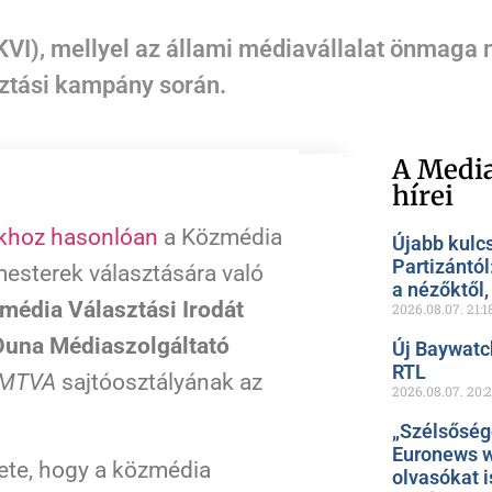
(KVI), mellyel az állami médiavállalat önmaga
sztási kampány során.
A Media
hírei
akhoz hasonlóan
a Közmédia
Újabb kulc
Partizántól
mesterek választására való
a nézőktől
média Választási Irodát
2026.08.07.
21:1
Duna Médiaszolgáltató
Új Baywatc
RTL
MTVA
sajtóosztályának az
2026.08.07.
20:
„Szélsőség
Euronews w
lete, hogy a közmédia
olvasókat i