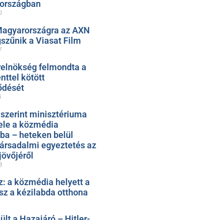
zországban
0
Magyarországra az AXN
szűnik a Viasat Film
7
relnökség felmondta a
ttel kötött
ődését
5
 szerint minisztériuma
ele a közmédia
ába – heteken belül
társadalmi egyeztetés az
jövőjéről
8
: a közmédia helyett a
sz a kézilabda otthona
t a Hazajáró – Hitler-