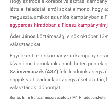
Hogy az iroda a korábbi választási kampán
látta el feladatát, arról sokat elmond, hogy 
megúszta, amikor az uniós kampányban a F
egyperces híradóban a Fidesz kampányfilmj
Áder János
köztársasági elnök október 13-r
választásokat.
Egyébként az önkormányzati kampány során
kívánó médiumoknak a múlt héten péntekig 
Számvevőszék (ÁSZ)
felé leadniuk árjegyz
napjuk volt leadniuk az árjegyzéket azután, 
választások időpontját.
Borító: Imre Balázs műsorvezető az M1 Híradóban.Fotó: 