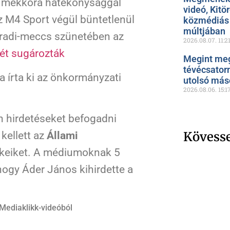
y mekkora hatékonysággal
videó, Kitö
az M4 Sport végül büntetlenül
közmédiás 
múltjában
radi-meccs szünetében az
2026.08.07.
11:2
ét sugározták
Megint meg
tévécsator
a írta ki az önkormányzati
utolsó más
2026.08.06.
15:1
 hirdetéseket befogadni
Kövess
kellett az
Állami
ékeiket. A médiumoknak 5
hogy Áder János kihirdette a
Mediaklikk-videóból