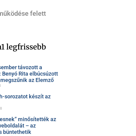
 működése felett
1 legfrissebb
sember távozott a
: Benyó Rita elbúcsúzott
, megszűnik az Elemző
8
h-sorozatot készít az
28
esnek” minősítették az
eboldalát – az
s büntethetik