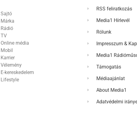
RSS feliratkozás
Sajtó
Media1 Hírlevél
Márka
Rádió
Rólunk
TV
Online média
Impresszum & Kap
Mobil
Media1 Rádióműso
Karrier
Vélemény
Támogatás
E-kereskedelem
Médiaajánlat
Lifestyle
About Media1
Adatvédelmi irány