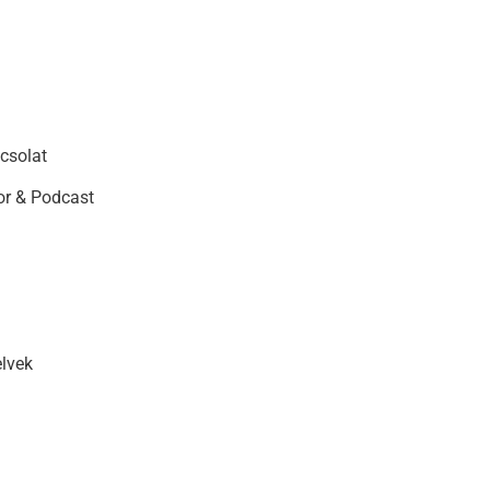
csolat
r & Podcast
elvek