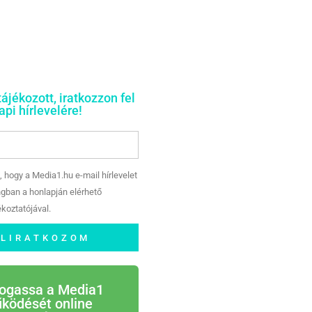
tájékozott, iratkozzon fel
pi hírlevelére!
, hogy a Media1.hu e-mail hírlevelet
gban a honlapján elérhető
koztatójával.
ELIRATKOZOM
ogassa a Media1
ködését online