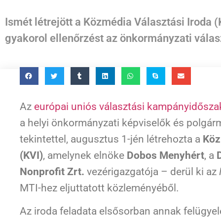
Ismét létrejött a Közmédia Választási Iroda 
gyakorol ellenőrzést az önkormányzati vála
Az
európai uniós választási kampányidősz
a helyi önkormányzati képviselők és polgár
tekintettel, augusztus 1-jén létrehozta a
Köz
(KVI)
, amelynek elnöke
Dobos Menyhért
, a
Nonprofit Zrt.
vezérigazgatója – derül ki az
MTI-hez eljuttatott közleményéből.
Az iroda feladata elsősorban annak felügye