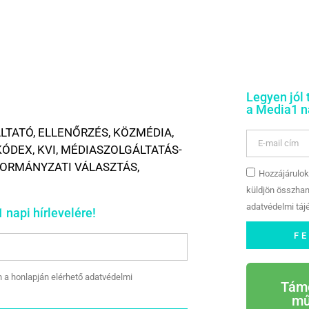
Legyen jól 
a Media1 na
LTATÓ
,
ELLENŐRZÉS
,
KÖZMÉDIA
,
KÓDEX
,
KVI
,
MÉDIASZOLGÁLTATÁS-
ORMÁNYZATI VÁLASZTÁS
,
Hozzájárulok
küldjön összhan
adatvédelmi tájé
 napi hírlevelére!
F
n a honlapján elérhető adatvédelmi
Tám
mű