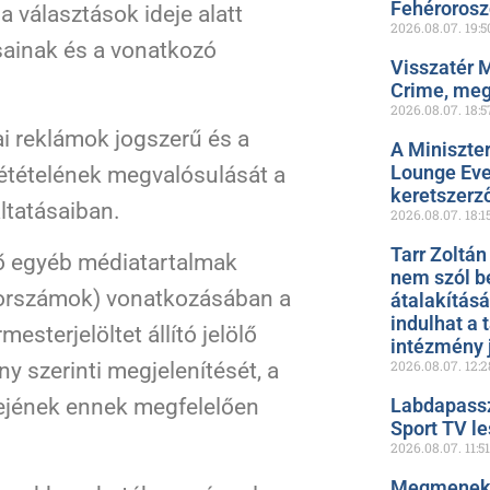
Fehéroros
 választások ideje alatt
2026.08.07.
19:5
sainak és a vonatkozó
Visszatér 
Crime, meg
2026.08.07.
18:5
kai reklámok jogszerű és a
A Miniszte
Lounge Even
zétételének megvalósulását a
keretszerz
ltatásaiban.
2026.08.07.
18:1
Tarr Zoltán
gő egyéb médiatartalmak
nem szól b
sorszámok) vonatkozásában a
átalakítás
indulhat a 
mesterjelöltet állító jelölő
intézmény 
2026.08.07.
12:2
y szerinti megjelenítését, a
Labdapassz
ejének ennek megfelelően
Sport TV le
2026.08.07.
11:51
Megmenekül