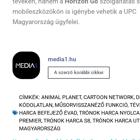
tévéken, hanem a
Horizon Go
szolgáltatás 
mobileszközökön is igénybe vehetik a UPC
Magyarország ügyfelei.
media1.hu
A szerző korábbi cikkei
CÍMKÉK:
ANIMAL PLANET
,
CARTOON NETWORK
,
D
KÓDOLATLAN
,
MŰSORVISSZANÉZŐ FUNKCIÓ
,
TÉV
HARCA BEFEJEZŐ ÉVAD
,
TRÓNOK HARCA NYOLCA
PREMIER
,
TRÓNOK HARCA S8
,
TRÓNOK HARCA UT
MAGYARORSZÁG