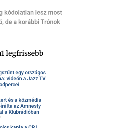
g kódolatlan lesz most
, de a korábbi Trónok
1 legfrissebb
szűnt egy országos
na: videón a Jazz TV
odpercei
7
ert és a közmédia
bírálta az Amnesty
al a Klubrádióban
0
olcs kapja a CPJ