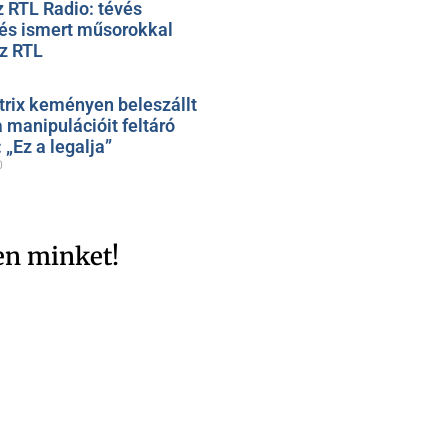
z RTL Radio: tévés
 és ismert műsorokkal
az RTL
trix keményen beleszállt
 manipulációit feltáró
„Ez a legalja”
0
en minket!