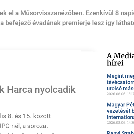
nek el a Műsorvisszanézőben. Ezenkívül 8 napi
befejező évadának premierje lesz így látható
A Media
hírei
Megint meg
tévécsator
ok Harca nyolcadik
utolsó más
2026.08.06.
15:1
Magyar Pét
vezetését 
is 8. és 15. között
Internation
2026.08.06.
14:3
PC-nél, a sorozat
Panyi Szab