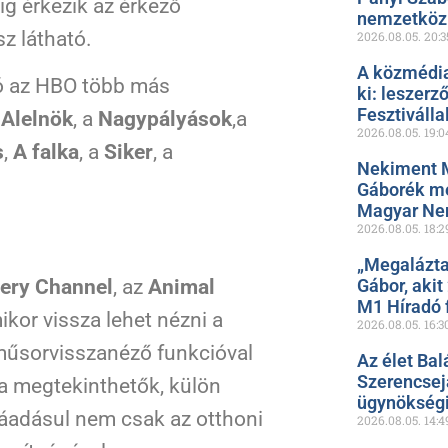
ig érkezik az érkező
nemzetközi
sz látható.
2026.08.05.
20:3
A közmédia
tó az HBO több más
ki: leszerz
Fesztiválla
z
Alelnök
, a
Nagypályások
,a
2026.08.05.
19:0
s
,
A falka
, a
Siker
, a
Nekiment 
Gáborék me
Magyar Ne
2026.08.05.
18:2
„Megalázta
ery Channel
, az
Animal
Gábor, akit
M1 Híradó f
kor vissza lehet nézni a
2026.08.05.
16:3
műsorvisszanéző funkcióval
Az élet Bal
Szerencsejá
a megtekinthetők, külön
ügynökségi
t ráadásul nem csak az otthoni
2026.08.05.
14:4