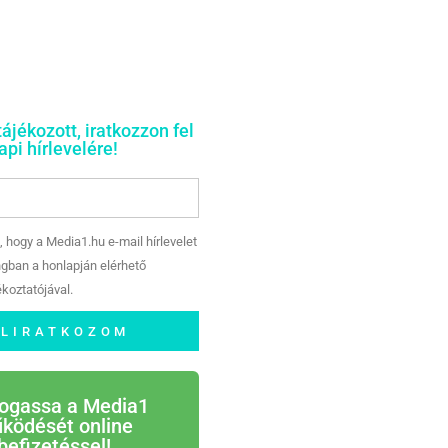
tájékozott, iratkozzon fel
pi hírlevelére!
, hogy a Media1.hu e-mail hírlevelet
gban a honlapján elérhető
koztatójával.
ELIRATKOZOM
ogassa a Media1
ködését online
befizetéssel!