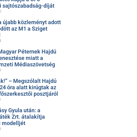
 sajtószabadság-díját
5
 újabb közleményt adott
ődött az M1 a Sziget
l
4
Magyar Péternek Hajdú
nesztése miatt a
mzeti Médiaszövetség
9
k!” – Megszólalt Hajdú
 24 óra alatt kirúgtak az
őszerkesztői posztjáról
0
ásy Gyula után: a
ték Zrt. átalakítja
 modelljét
9