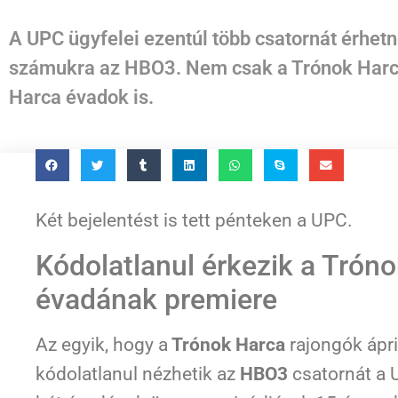
A UPC ügyfelei ezentúl több csatornát érhet
számukra az HBO3. Nem csak a Trónok Harca 
Harca évadok is.
Két bejelentést is tett pénteken a UPC.
Kódolatlanul érkezik a Trón
évadának premiere
Az egyik, hogy a
Trónok Harca
rajongók ápril
kódolatlanul nézhetik az
HBO3
csatornát a U