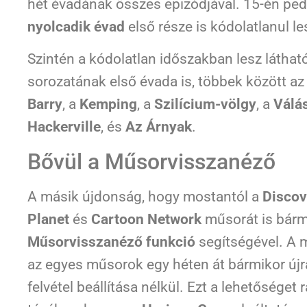
hét évadának összes epizódjával. 15-én ped
nyolcadik évad
első része is kódolatlanul le
Szintén a kódolatlan időszakban lesz látha
sorozatának első évada is, többek között a
Barry
, a
Kemping
, a
Szilícium-völgy
, a
Válá
Hackerville
, és
Az Árnyak
.
Bővül a Műsorvisszanéző
A másik újdonság, hogy mostantól a
Discov
Planet
és
Cartoon Network
műsorát is bármi
Műsorvisszanéző funkció
segítségével. A 
az egyes műsorok egy héten át bármikor újr
felvétel beállítása nélkül. Ezt a lehetősége