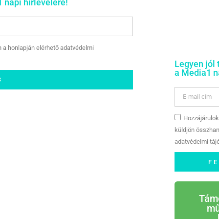
 napi hírlevelére!
n a honlapján elérhető adatvédelmi
Legyen jól 
a Media1 na
S
Hozzájárulok
küldjön összhan
adatvédelmi tájé
F
Tám
mű