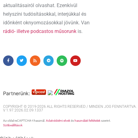
aktualitásairól olvashat. Ezenkívül
helyszíni tudósításokkal, interjúkkal és
időnként oknyomozásokkal jövünk. Van
rádió- illetve podcastos műsorunk
is.
Partnerünk:
COPYRIGHT © 2019-2026 ALL RIGHTS RESERVED / MINDEN JOG FENNTARTVA. M
V 1.97.2026.02.09.1337
Az oldal reCAPTCHA-t használ.
Adatvédelmi elvek
és
használati feltételek
szerint.
Sütibeállítások