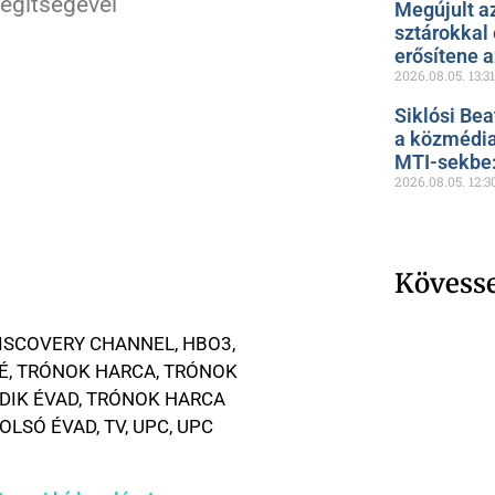
segítségével
Megújult a
sztárokkal
erősítene 
2026.08.05.
13:31
Siklósi Bea
a közmédia
MTI-sekbe: 
2026.08.05.
12:3
Kövess
ISCOVERY CHANNEL
,
HBO3
,
É
,
TRÓNOK HARCA
,
TRÓNOK
DIK ÉVAD
,
TRÓNOK HARCA
OLSÓ ÉVAD
,
TV
,
UPC
,
UPC