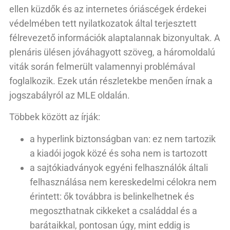
ellen küzdők és az internetes óriáscégek érdekei
védelmében tett nyilatkozatok által terjesztett
félrevezető információk alaptalannak bizonyultak. A
plenáris ülésen jóváhagyott szöveg, a háromoldalú
viták során felmerült valamennyi problémával
foglalkozik. Ezek után részletekbe menően írnak a
jogszabályról az MLE oldalán.
Többek között az írják:
a hyperlink biztonságban van: ez nem tartozik
a kiadói jogok közé és soha nem is tartozott
a sajtókiadványok egyéni felhasználók általi
felhasználása nem kereskedelmi célokra nem
érintett: ők továbbra is belinkelhetnek és
megoszthatnak cikkeket a családdal és a
barátaikkal, pontosan úgy, mint eddig is