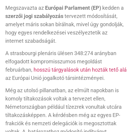
Megszavazta az
Európai Parlament (EP)
kedden a
szerzői jogi szabályozás
tervezett módosítását,
amelyet máris sokan bírálnak, mivel úgy gondolják,
hogy egyes rendelkezései veszélyeztetik az
internet szabadságát.
A strasbourgi plenáris ülésen 348:274 arányban
elfogadott kompromisszumos megoldást
februárban,
hosszú tárgyalások után hozták tető alá
az Európai Unió jogalkotó társintézményei.
Még az utolsó pillanatban, az elmúlt napokban is
komoly tiltakozások voltak a tervezet ellen,
Németországban például tízezrek vonultak utcára
tiltakozásképpen. A kérdésben még az egyes EP-
frakciók és nemzeti delegációk is megosztottak
voltak. A határozathoz módosító indítványt