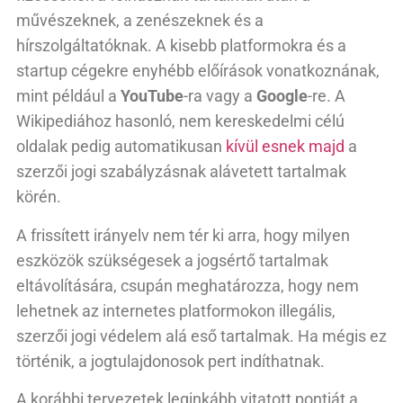
művészeknek, a zenészeknek és a
hírszolgáltatóknak. A kisebb platformokra és a
startup cégekre enyhébb előírások vonatkoznának,
mint például a
YouTube
-ra vagy a
Google
-re. A
Wikipediához hasonló, nem kereskedelmi célú
oldalak pedig automatikusan
kívül esnek majd
a
szerzői jogi szabályzásnak alávetett tartalmak
körén.
A frissített irányelv nem tér ki arra, hogy milyen
eszközök szükségesek a jogsértő tartalmak
eltávolítására, csupán meghatározza, hogy nem
lehetnek az internetes platformokon illegális,
szerzői jogi védelem alá eső tartalmak. Ha mégis ez
történik, a jogtulajdonosok pert indíthatnak.
A korábbi tervezetek leginkább vitatott pontját a