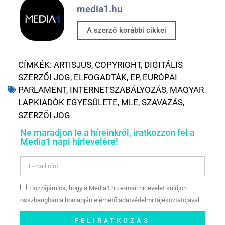
media1.hu
A szerző korábbi cikkei
CÍMKÉK:
ARTISJUS
,
COPYRIGHT
,
DIGITÁLIS
SZERZŐI JOG
,
ELFOGADTÁK
,
EP
,
EURÓPAI
PARLAMENT
,
INTERNETSZABÁLYOZÁS
,
MAGYAR
LAPKIADÓK EGYESÜLETE
,
MLE
,
SZAVAZÁS
,
SZERZŐI JOG
Ne maradjon le a híreinkről, iratkozzon fel a
Media1 napi hírlevelére!
Hozzájárulok, hogy a Media1.hu e-mail hírlevelet küldjön
összhangban a honlapján elérhető adatvédelmi tájékoztatójával.
FELIRATKOZÁS