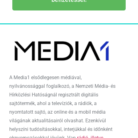
A Media1 elsődlegesen médiával,
nyilvánossággal foglalkozó, a Nemzeti Média- és
Hírközlési Hatóságnál regisztrált digitális
sajtótermék, ahol a televíziók, a rádiók, a
nyomtatott sajtó, az online és a mobil média
világának aktualitásairól olvashat. Ezenkívül
helyszíni tudósításokkal, interjúkkal és időnként
oknyomozásokkal jövünk. Van
rádió- illetve