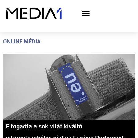
A Media1 médiaajánlata politikai hirdetőknek– országgyűlési választás 2026
ONLINE MÉDIA
Elfogadta a sok vitát kiváltó