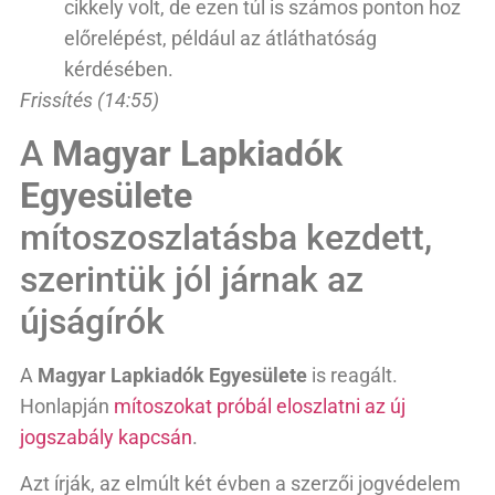
cikkely volt, de ezen túl is számos ponton hoz
előrelépést, például az átláthatóság
kérdésében.
Frissítés (14:55)
A
Magyar Lapkiadók
Egyesülete
mítoszoszlatásba kezdett,
szerintük jól járnak az
újságírók
A
Magyar Lapkiadók Egyesülete
is reagált.
Honlapján
mítoszokat próbál eloszlatni az új
jogszabály kapcsán
.
Azt írják, az elmúlt két évben a szerzői jogvédelem