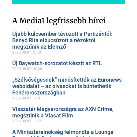
Szóljon hozzá a Facebook-
oldalunkon!
A Media1 legfrissebb hírei
Újabb kulcsember távozott a Partizántól:
Benyó Rita elbúcsúzott a nézőktől,
megszűnik az Elemző
2026.08.07.
21:18
Új Baywatch-sorozatot készít az RTL
2026.08.07.
20:28
„Szélsőségesnek” minősítették az Euronews
weboldalát – az olvasókat is büntethetik
Fehéroroszországban
2026.08.07.
19:50
Visszatér Magyarországra az AXN Crime,
megszűnik a Viasat Film
2026.08.07.
18:57
A Miniszterelnökség felmondta a Lounge