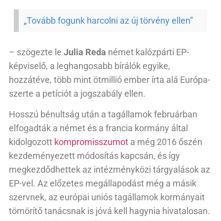
„Tovább fogunk harcolni az új törvény ellen”
– szögezte le
Julia Reda
német kalózpárti EP-
képviselő, a leghangosabb bírálók egyike,
hozzátéve, több mint ötmillió ember írta alá Európa-
szerte a petíciót a jogszabály ellen.
Hosszú bénultság után a tagállamok februárban
elfogadták a német és a francia kormány által
kidolgozott
kompromisszumot
a még 2016 őszén
kezdeményezett módosítás kapcsán, és így
megkezdődhettek az intézményközi tárgyalások az
EP-vel. Az előzetes megállapodást még a másik
szervnek, az európai uniós tagállamok kormányait
tömörítő tanácsnak is jóvá kell hagynia hivatalosan.