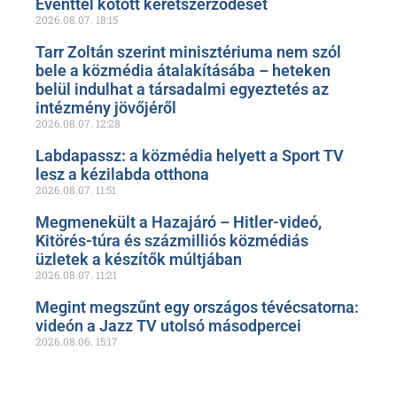
Eventtel kötött keretszerződését
2026.08.07.
18:15
Tarr Zoltán szerint minisztériuma nem szól
bele a közmédia átalakításába – heteken
belül indulhat a társadalmi egyeztetés az
intézmény jövőjéről
2026.08.07.
12:28
Labdapassz: a közmédia helyett a Sport TV
lesz a kézilabda otthona
2026.08.07.
11:51
Megmenekült a Hazajáró – Hitler-videó,
Kitörés-túra és százmilliós közmédiás
üzletek a készítők múltjában
2026.08.07.
11:21
Megint megszűnt egy országos tévécsatorna:
videón a Jazz TV utolsó másodpercei
2026.08.06.
15:17