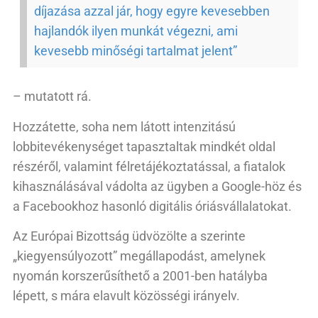
díjazása azzal jár, hogy egyre kevesebben
hajlandók ilyen munkát végezni, ami
kevesebb minőségi tartalmat jelent”
– mutatott rá.
Hozzátette, soha nem látott intenzitású
lobbitevékenységet tapasztaltak mindkét oldal
részéről, valamint félretájékoztatással, a fiatalok
kihasználásával vádolta az ügyben a Google-höz és
a Facebookhoz hasonló digitális óriásvállalatokat.
Az Európai Bizottság üdvözölte a szerinte
„kiegyensúlyozott” megállapodást, amelynek
nyomán korszerűsíthető a 2001-ben hatályba
lépett, s mára elavult közösségi irányelv.