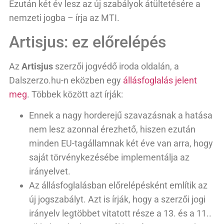
Ezután két év lesz az új szabályok átültetésére a
nemzeti jogba – írja az MTI.
Artisjus: ez előrelépés
Az
Artisjus
szerzői jogvédő iroda oldalán, a
Dalszerzo.hu-n eközben egy
állásfoglalás jelent
meg
. Többek között azt írják:
Ennek a nagy horderejű szavazásnak a hatása
nem lesz azonnal érezhető, hiszen ezután
minden EU-tagállamnak két éve van arra, hogy
saját törvénykezésébe implementálja az
irányelvet.
Az állásfoglalásban előrelépésként említik az
új jogszabályt. Azt is írják, hogy a szerzői jogi
irányelv legtöbbet vitatott része a 13. és a 11..