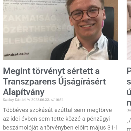
Megint törvényt sértett a
P
Transzparens Újságírásért
s
Alapítvány
ú
Szalay Dániel
2023.06.22.
16:54
m
Többéves szokását ezúttal sem megtörve
Gu
az idei évben sem tette közzé a pénzügyi
„
beszámolóját a törvényben előírt május 31-i
m