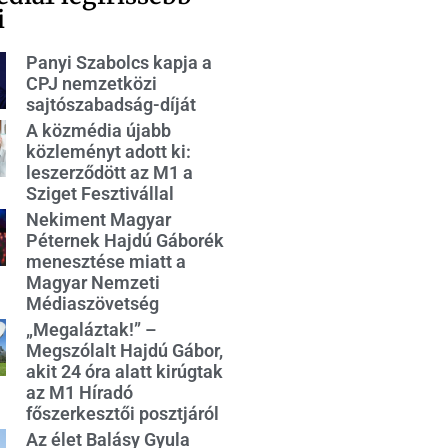
i
Panyi Szabolcs kapja a
CPJ nemzetközi
sajtószabadság-díját
A közmédia újabb
közleményt adott ki:
leszerződött az M1 a
Sziget Fesztivállal
Nekiment Magyar
Péternek Hajdú Gáborék
menesztése miatt a
Magyar Nemzeti
Médiaszövetség
„Megaláztak!” –
Megszólalt Hajdú Gábor,
akit 24 óra alatt kirúgtak
az M1 Híradó
főszerkesztői posztjáról
Az élet Balásy Gyula