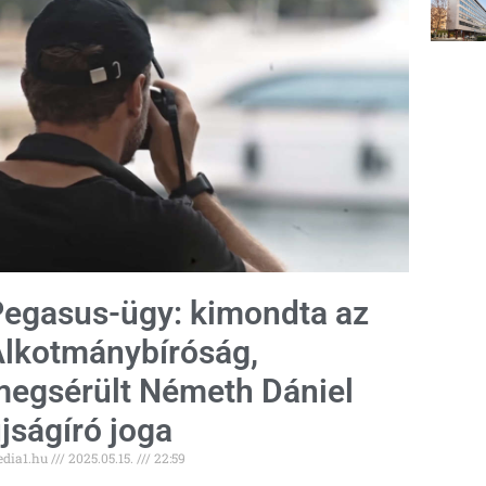
egasus-ügy: kimondta az
lkotmánybíróság,
egsérült Németh Dániel
jságíró joga
dia1.hu
2025.05.15.
22:59