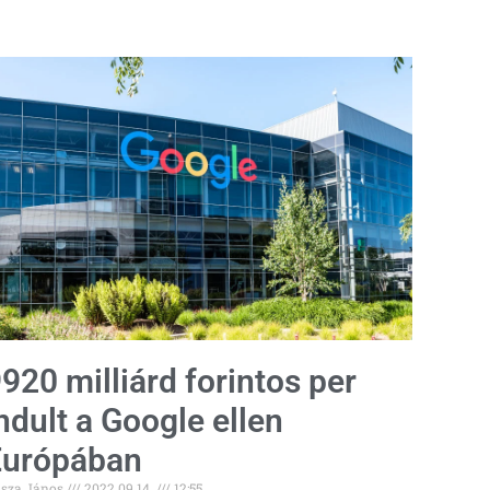
920 milliárd forintos per
ndult a Google ellen
Európában
sza János
2022.09.14.
12:55