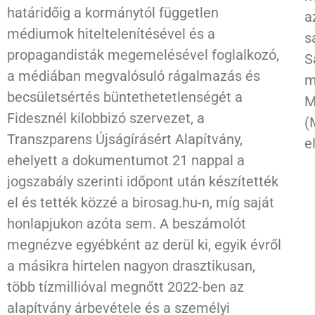
határidőig a kormánytól független
a
médiumok hiteltelenítésével és a
s
propagandisták megemelésével foglalkozó,
S
a médiában megvalósuló rágalmazás és
m
becsületsértés büntethetetlenségét a
M
Fidesznél kilobbizó szervezet, a
(
Transzparens Újságírásért Alapítvány,
e
ehelyett a dokumentumot 21 nappal a
jogszabály szerinti időpont után készítették
el és tették közzé a birosag.hu-n, míg saját
honlapjukon azóta sem. A beszámolót
megnézve egyébként az derül ki, egyik évről
a másikra hirtelen nagyon drasztikusan,
több tízmillióval megnőtt 2022-ben az
alapítvány árbevétele és a személyi