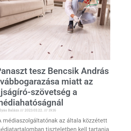
anaszt tesz Bencsik András
vábbogarazása miatt az
jságíró-szövetség a
édiahatóságnál
lyás Balázs
2023.03.22.
19:16
A médiaszolgáltatónak az általa közzétett
édiatartalomban tiszteletben kell tartania