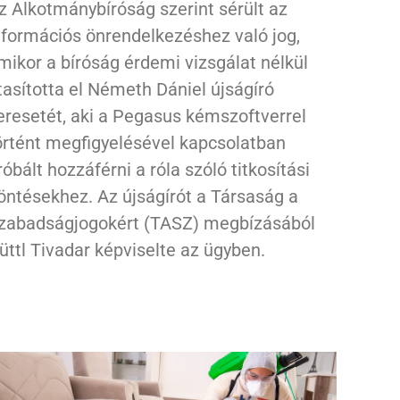
z Alkotmánybíróság szerint sérült az
nformációs önrendelkezéshez való jog,
mikor a bíróság érdemi vizsgálat nélkül
tasította el Németh Dániel újságíró
eresetét, aki a Pegasus kémszoftverrel
örtént megfigyelésével kapcsolatban
róbált hozzáférni a róla szóló titkosítási
öntésekhez. Az újságírót a Társaság a
zabadságjogokért (TASZ) megbízásából
üttl Tivadar képviselte az ügyben.