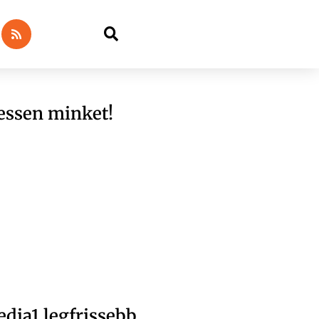
essen minket!
dia1 legfrissebb