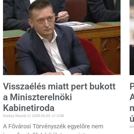
Visszaélés miatt pert bukott
P
a Miniszterelnöki
A
Kabinetiroda
m
Szalay Dániel
2025.06.03.
11:58
ú
A Fővárosi Törvényszék egyelőre nem
me