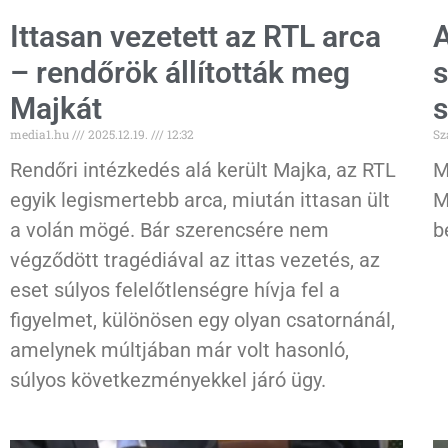
Ittasan vezetett az RTL arca
A
– rendőrök állították meg
s
Majkát
s
media1.hu
2025.12.19.
12:32
Sz
Rendőri intézkedés alá került Majka, az RTL
M
egyik legismertebb arca, miután ittasan ült
M
a volán mögé. Bár szerencsére nem
b
végződött tragédiával az ittas vezetés, az
eset súlyos felelőtlenségre hívja fel a
figyelmet, különösen egy olyan csatornánál,
amelynek múltjában már volt hasonló,
súlyos következményekkel járó ügy.