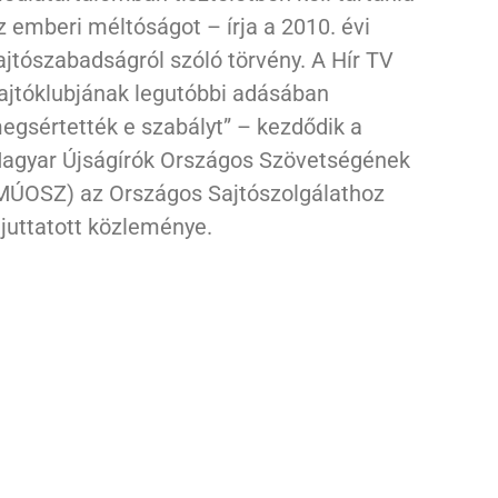
z emberi méltóságot – írja a 2010. évi
ajtószabadságról szóló törvény. A Hír TV
ajtóklubjának legutóbbi adásában
egsértették e szabályt” – kezdődik a
agyar Újságírók Országos Szövetségének
MÚOSZ) az Országos Sajtószolgálathoz
ljuttatott közleménye.