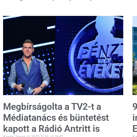
Megbírságolta a TV2-t a
9
Médiatanács és büntetést
i
kapott a Rádió Antritt is
Kasza János
2022.11.10.
15:47
Ka