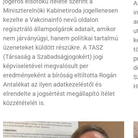
jogerős elsőfokú ítélete szerint a
A
Miniszterelnöki Kabinetiroda jogellenesen
i
kezelte a Vakcinainfó nevű oldalon
a
regisztráló állampolgárok adatait, amikor
u
nem járványügyi, hanem politikai tartalmú
k
üzeneteket küldött részükre. A TASZ
t
(Társaság a Szabadságjogokért) jogi
p
képviseletével megvalósult per
d
eredményeként a bíróság eltiltotta Rogán
S
Antalékat az ilyen adatkezeléstől és
H
elrendelte a jogsértést megállapító ítélet
közzétételét is.