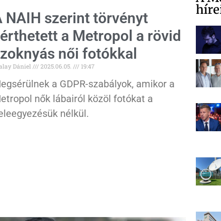
híre
 NAIH szerint törvényt
érthetett a Metropol a rövid
zoknyás női fotókkal
alay Dániel
2025.06.05.
19:47
egsérülnek a GDPR-szabályok, amikor a
etropol nők lábairól közöl fotókat a
eleegyezésük nélkül.