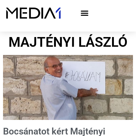
A Media1 médiaajánlata politikai hirdetőknek– országgyűlési választás 2026
MAJTÉNYI LÁSZLÓ
Bocsánatot kért Majtényi