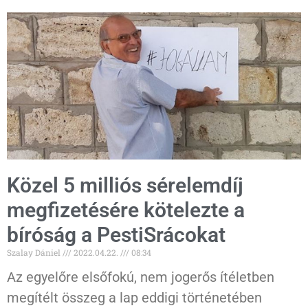
Közel 5 milliós sérelemdíj
megfizetésére kötelezte a
bíróság a PestiSrácokat
Szalay Dániel
2022.04.22.
08:34
Az egyelőre elsőfokú, nem jogerős ítéletben
megítélt összeg a lap eddigi történetében