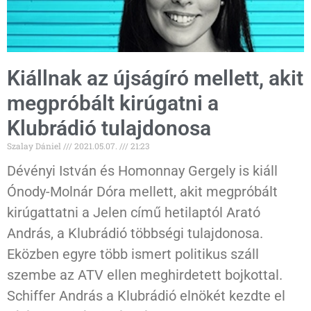
Kiállnak az újságíró mellett, akit
megpróbált kirúgatni a
Klubrádió tulajdonosa
Szalay Dániel
2021.05.07.
21:23
Dévényi István és Homonnay Gergely is kiáll
Ónody-Molnár Dóra mellett, akit megpróbált
kirúgattatni a Jelen című hetilaptól Arató
András, a Klubrádió többségi tulajdonosa.
Eközben egyre több ismert politikus száll
szembe az ATV ellen meghirdetett bojkottal.
Schiffer András a Klubrádió elnökét kezdte el