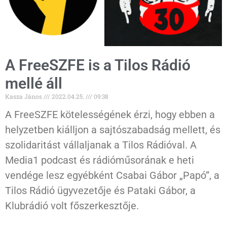
A FreeSZFE is a Tilos Rádió
mellé áll
Kasza János
2022.04.25.
09:38
A FreeSZFE kötelességének érzi, hogy ebben a
helyzetben kiálljon a sajtószabadság mellett, és
szolidaritást vállaljanak a Tilos Rádióval. A
Media1 podcast és rádióműsorának e heti
vendége lesz egyébként Csabai Gábor „Papó”, a
Tilos Rádió ügyvezetője és Pataki Gábor, a
Klubrádió volt főszerkesztője.