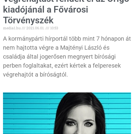
kiadójánál a Fővárosi
Törvényszék
media1.hu
2021.06.01.
10:53
A kormánypárti hírportál több mint 7 hónapon át
nem hajtotta végre a Majtényi László és
családja által jogerősen megnyert bírósági
perben foglaltakat, ezért kértek a felperesek
végrehajtót a bíróságtól.