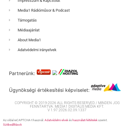
Impresszum & Kapcsolat
Media1 Rádióműsor & Podcast
Támogatás
Médiaajánlat
About Media1
Adatvédelmi irányelvek
Partnerünk:
Ügynökségi értékesítési képviselet:
COPYRIGHT © 2019-2026 ALL RIGHTS RESERVED / MINDEN JOG
FENNTARTVA. MEDIA1 DIGITÁLIS MÉDIA KFT.
V 1.97.2026.02.09.1337
Az oldal reCAPTCHA-t használ.
Adatvédelmi elvek
és
használati feltételek
szerint.
Sütibeállítások