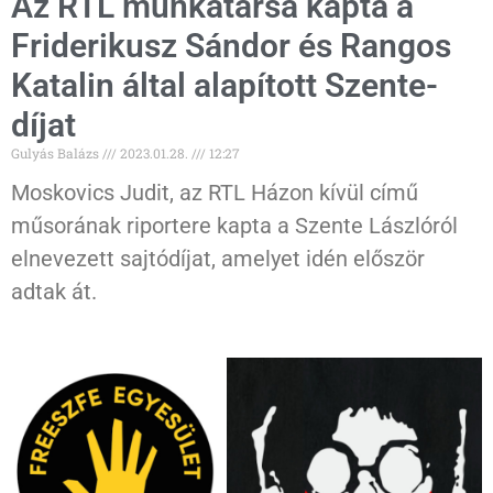
Az RTL munkatársa kapta a
Friderikusz Sándor és Rangos
Katalin által alapított Szente-
díjat
Gulyás Balázs
2023.01.28.
12:27
Moskovics Judit, az RTL Házon kívül című
műsorának riportere kapta a Szente Lászlóról
elnevezett sajtódíjat, amelyet idén először
adtak át.