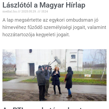
Lászlótól a Magyar Hírlap
media1.hu
2025.05.29.
15:24
A lap megsértette az egykori ombudsman jó
hírnevéhez fűződő személyiségi jogait, valamint
hozzátartozója kegyeleti jogait.