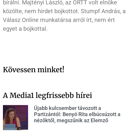
bírálni. Majtényi László, az ORTT volt elnöke
közölte, nem hirdet bojkottot. Stumpf András, a
Válasz Online munkatársa arról írt, nem ért
egyet a bojkottal.
Kövessen minket!
A Media1 legfrissebb hírei
Újabb kulcsember távozott a
Partizántól: Benyó Rita elbúcsúzott a
nézőktől, megszűnik az Elemző