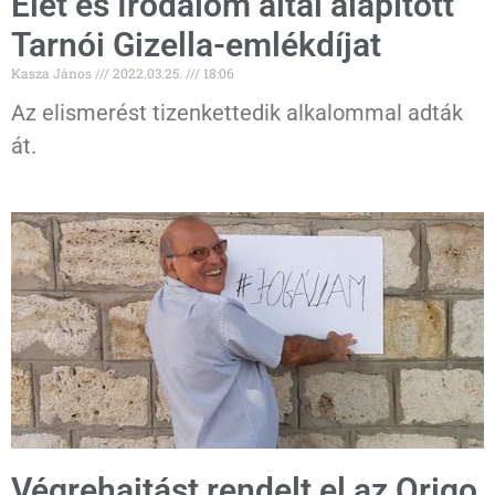
Élet és Irodalom által alapított
Tarnói Gizella-emlékdíjat
Kasza János
2022.03.25.
18:06
Az elismerést tizenkettedik alkalommal adták
át.
Végrehajtást rendelt el az Origo