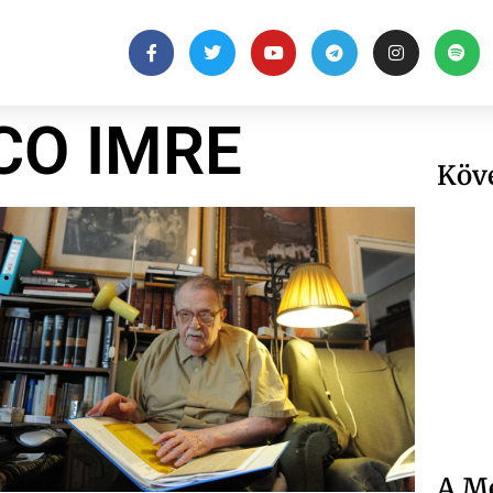
CO IMRE
Köv
A Me