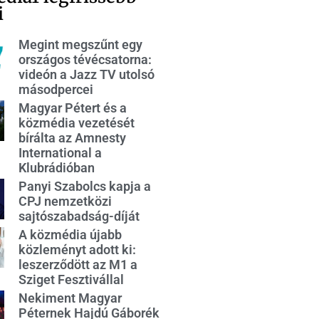
i
Megint megszűnt egy
országos tévécsatorna:
videón a Jazz TV utolsó
másodpercei
Magyar Pétert és a
közmédia vezetését
bírálta az Amnesty
International a
Klubrádióban
Panyi Szabolcs kapja a
CPJ nemzetközi
sajtószabadság-díját
A közmédia újabb
közleményt adott ki:
leszerződött az M1 a
Sziget Fesztivállal
Nekiment Magyar
Péternek Hajdú Gáborék