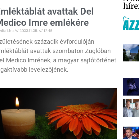
híre
mléktáblát avattak Del
edico Imre emlékére
dia1.hu
2023.11.25.
12:45
zületésének századik évfordulóján
mléktáblát avattak szombaton Zuglóban
el Medico Imrének, a magyar sajtótörténet
egaktívabb levelezőjének.