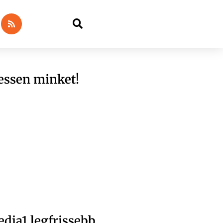
essen minket!
dia1 legfrissebb