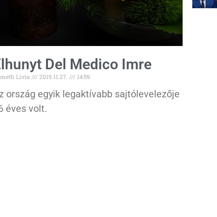
lhunyt Del Medico Imre
meth Lívia
2019.11.27.
14:59
z ország egyik legaktívabb sajtólevelezője
6 éves volt.