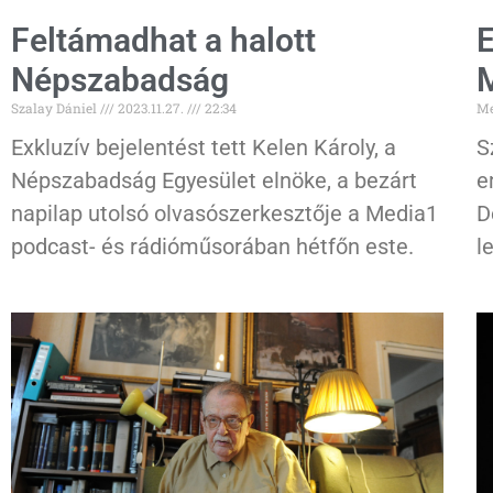
Feltámadhat a halott
E
Népszabadság
M
Szalay Dániel
2023.11.27.
22:34
Me
Exkluzív bejelentést tett Kelen Károly, a
S
Népszabadság Egyesület elnöke, a bezárt
e
napilap utolsó olvasószerkesztője a Media1
D
podcast- és rádióműsorában hétfőn este.
l