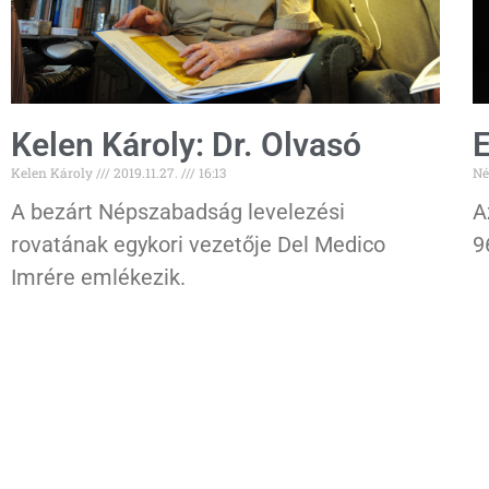
Kelen Károly: Dr. Olvasó
E
Kelen Károly
2019.11.27.
16:13
Né
A bezárt Népszabadság levelezési
A
rovatának egykori vezetője Del Medico
9
Imrére emlékezik.