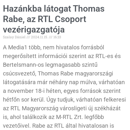
Hazánkba látogat Thomas
Rabe, az RTL Csoport
vezérigazgatója
Szalay Dániel
2024.11.15.
16:33
A Media1 több, nem hivatalos forrásból
megerősített információi szerint az RTL-es és
Bertelsmann-os legmagasabb szintű
csúcsvezető, Thomas Rabe magyarországi
látogatására már néhány nap múlva, várhatóan
a november 18-i héten, egyes források szerint
hétfőn sor kerül. Úgy tudjuk, várhatóan felkeresi
az RTL Magyarország városligeti új székházát
is, ahol találkozik az M-RTL Zrt. legfőbb
vezetőivel. Rabe az RTL által hivatalosan is