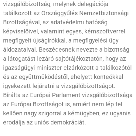
vizsgálóbizottság, melynek delegációja
találkozott az Országgyűlés Nemzetbiztonsági
Bizottságával, az adatvédelmi hatóság
képviselőivel, valamint egyes, kémszoftverrel
megfigyelt újságírókkal, a megfigyelési ügy
áldozataival. Beszédesnek nevezte a bizottság
a látogatást lezáró sajtótájékoztatón, hogy az
igazságügyi miniszter elzárkózott a találkozótól
és az együttműködéstől, ehelyett konteókkal
igyekezett lejáratni a vizsgálóbizottságot.
Bírálta az Európai Parlament vizsgálóbizottsága
az Európai Bizottságot is, amiért nem lép fel
kellően nagy szigorral a kémügyben, ez ugyanis
erodálja az uniós demokráciát.