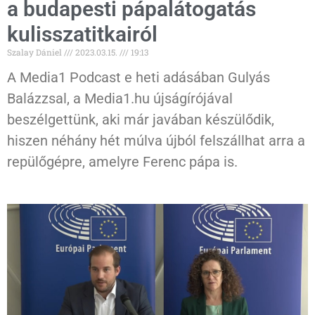
a budapesti pápalátogatás
kulisszatitkairól
Szalay Dániel
2023.03.15.
19:13
A Media1 Podcast e heti adásában Gulyás
Balázzsal, a Media1.hu újságírójával
beszélgettünk, aki már javában készülődik,
hiszen néhány hét múlva újból felszállhat arra a
repülőgépre, amelyre Ferenc pápa is.