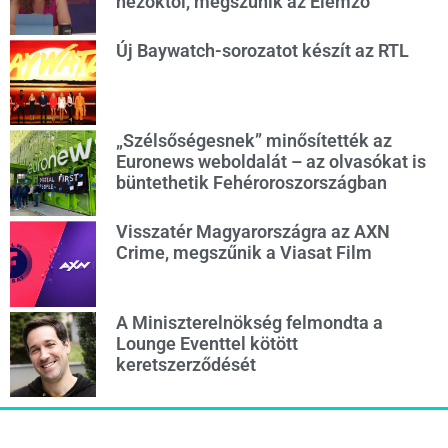
nézőktől, megszűnik az Elemző
Új Baywatch-sorozatot készít az RTL
„Szélsőségesnek” minősítették az
Euronews weboldalát – az olvasókat is
büntethetik Fehéroroszországban
Visszatér Magyarországra az AXN
Crime, megszűnik a Viasat Film
A Miniszterelnökség felmondta a
Lounge Eventtel kötött
keretszerződését