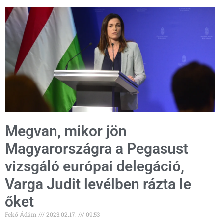
Megvan, mikor jön
Magyarországra a Pegasust
vizsgáló európai delegáció,
Varga Judit levélben rázta le
őket
Fekő Ádám
2023.02.17.
09:53