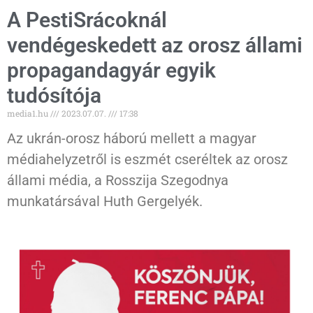
A PestiSrácoknál
vendégeskedett az orosz állami
propagandagyár egyik
tudósítója
media1.hu
2023.07.07.
17:38
Az ukrán-orosz háború mellett a magyar
médiahelyzetről is eszmét cseréltek az orosz
állami média, a Rosszija Szegodnya
munkatársával Huth Gergelyék.