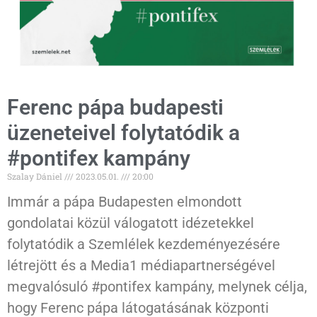
Ferenc pápa budapesti
üzeneteivel folytatódik a
#pontifex kampány
Szalay Dániel
2023.05.01.
20:00
Immár a pápa Budapesten elmondott
gondolatai közül válogatott idézetekkel
folytatódik a Szemlélek kezdeményezésére
létrejött és a Media1 médiapartnerségével
megvalósuló #pontifex kampány, melynek célja,
hogy Ferenc pápa látogatásának központi