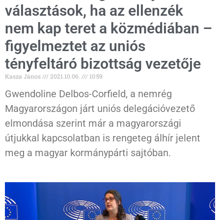
választások, ha az ellenzék
nem kap teret a közmédiában –
figyelmeztet az uniós
tényfeltáró bizottság vezetője
Kasza János
2021.10.06.
10:59
Gwendoline Delbos-Corfield, a nemrég
Magyarországon járt uniós delegációvezető
elmondása szerint már a magyarországi
útjukkal kapcsolatban is rengeteg álhír jelent
meg a magyar kormánypárti sajtóban.