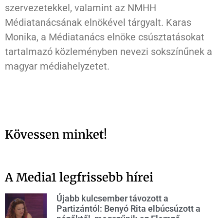
szervezetekkel, valamint az NMHH
Médiatanácsának elnökével tárgyalt. Karas
Monika, a Médiatanács elnöke csúsztatásokat
tartalmazó közleményben nevezi sokszínűnek a
magyar médiahelyzetet.
Kövessen minket!
A Media1 legfrissebb hírei
Újabb kulcsember távozott a
Partizántól: Benyó Rita elbúcsúzott a