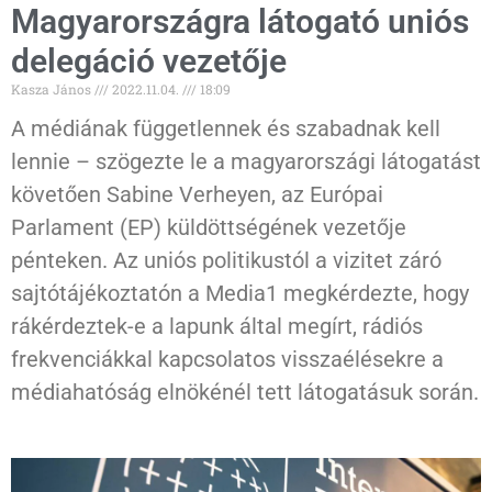
Magyarországra látogató uniós
delegáció vezetője
Kasza János
2022.11.04.
18:09
A médiának függetlennek és szabadnak kell
lennie – szögezte le a magyarországi látogatást
követően Sabine Verheyen, az Európai
Parlament (EP) küldöttségének vezetője
pénteken. Az uniós politikustól a vizitet záró
sajtótájékoztatón a Media1 megkérdezte, hogy
rákérdeztek-e a lapunk által megírt, rádiós
frekvenciákkal kapcsolatos visszaélésekre a
médiahatóság elnökénél tett látogatásuk során.