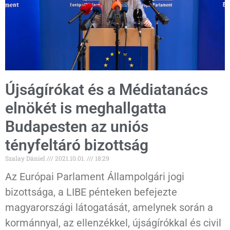
Újságírókat és a Médiatanács
elnökét is meghallgatta
Budapesten az uniós
tényfeltáró bizottság
Szalay Dániel
2021.10.01.
18:29
Az Európai Parlament Állampolgári jogi
bizottsága, a LIBE pénteken befejezte
magyarországi látogatását, amelynek során a
kormánnyal, az ellenzékkel, újságírókkal és civil