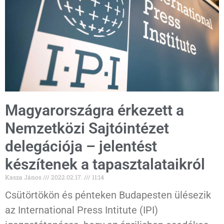
Magyarországra érkezett a
Nemzetközi Sajtóintézet
delegációja – jelentést
készítenek a tapasztalataikról
Kasza János
2022.02.17.
11:14
Csütörtökön és pénteken Budapesten ülésezik
az International Press Intitute (IPI)