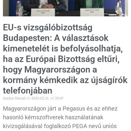
EU-s vizsgálóbizottság
Budapesten: A választások
kimenetelét is befolyásolhatja,
ha az Európai Bizottság eltűri,
hogy Magyarországon a
kormány kémkedik az újságírók
telefonjában
Szalay Dániel
2023.02.21.
20:47
Magyarországon járt a Pegasus és az ehhez
hasonló kémszoftverek használatának
kivizsgálásával foglalkozó PEGA nevű uniós