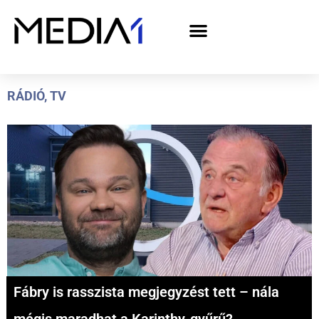
A Media1 médiaajánlata politikai hirdetőknek– országgyűlési választás 2026
RÁDIÓ
,
TV
Fábry is rasszista megjegyzést tett – nála