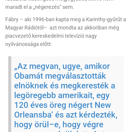
maradt el a „négerezés” sem.
Fábry – aki 1996-ban kapta meg a Karinthy-gyűrűt a
Magyar Rádiótól– azt mondta az akkoriban még
piacvezető kereskedelmi televízió nagy
nyilvánossága előtt:
„Az
meg
v
an,
ug
ye
, amikor
Obamát megválasztották
elnöknek
és m
eg
ker
est
ék
a
leg
ö
reg
ebb
amer
ika
it,
egy
120
é
ves
ö
reg
n
ég
ert
New
Or
le
ans
b
a’ és az
t
k
ér
de
zt
ék
,
hogy
ör
ül
–
e,
hogy
vég
re