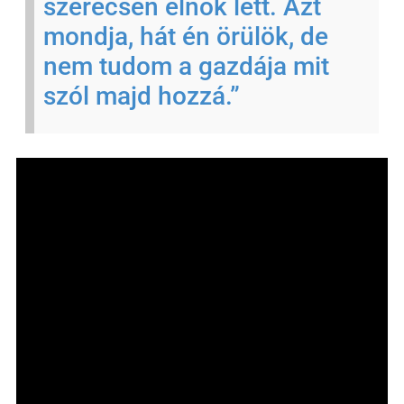
szer
ecsen
el
n
ök
let
t.
A
zt
mond
ja,
hát
é
n
ör
ül
ö
k,
de
nem
tud
om
a
gaz
d
ája
mit
sz
ól
majd
h
oz
z
á.”