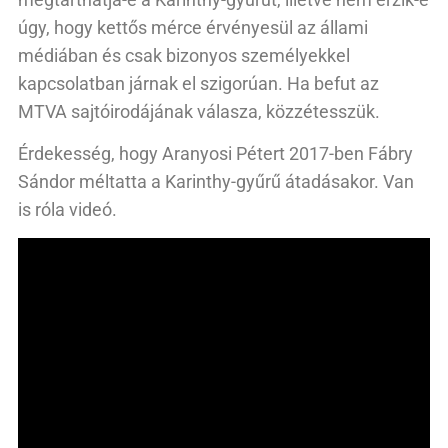
úgy, hogy kettős mérce érvényesül az állami
médiában és csak bizonyos személyekkel
kapcsolatban járnak el szigorúan. Ha befut az
MTVA sajtóirodájának válasza, közzétesszük.
Érdekesség, hogy Aranyosi Pétert 2017-ben Fábry
Sándor méltatta a Karinthy-gyűrű átadásakor. Van
is róla videó.