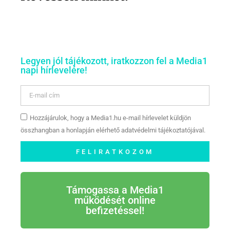
Legyen jól tájékozott, iratkozzon fel a Media1
napi hírlevelére!
Hozzájárulok, hogy a Media1.hu e-mail hírlevelet küldjön
összhangban a honlapján elérhető adatvédelmi tájékoztatójával.
FELIRATKOZOM
Támogassa a Media1
működését online
befizetéssel!