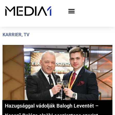
A Media1 médiaajánlata politikai hirdetőknek– országgyűlési választás 2026
KARRIER
,
TV
Hazugsággal vádolják Balogh Leventét –