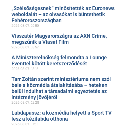
„Szélsőségesnek” minősítették az Euronews
weboldalát – az olvasókat is büntethetik
Fehéroroszországban
2026.08.07.
19:50
Visszatér Magyarországra az AXN Crime,
megszűnik a Viasat Film
2026.08.07.
18:57
A Miniszterelnökség felmondta a Lounge
Eventtel kötött keretszerződését
2026.08.07.
18:15
Tarr Zoltán szerint minisztériuma nem szól
bele a közmédia átalakításába – heteken
belül indulhat a társadalmi egyeztetés az
intézmény jövőjéről
2026.08.07.
12:28
Labdapassz: a közmédia helyett a Sport TV
lesz a kézilabda otthona
2026.08.07.
11:51