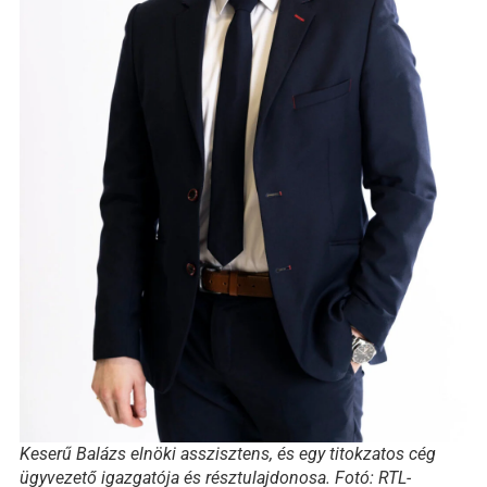
Keserű Balázs elnöki asszisztens, és egy titokzatos cég
ügyvezető igazgatója és résztulajdonosa. Fotó: RTL-