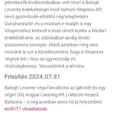
jelentkezők kiválasztásában vett részt a Balogh
Levente érdekeltségei közé tartozó Vitapress Kft.
nevű gyümölcslé-előállító cég telephelyén
Dunaharasztin és a mostani e-mailjét is egy
Vitapresshez köthető e-mail címről küldte a Media1
érdeklődésére, az aláírásában pedig elnöki
asszisztens szerepel. Ebből azonban még nem
vonnánk le azt a következtetést, hogy a Vitapress
cégnek lett / lesz az ügyvezetője és
résztulajdonosa. Visszatérünk a témára.
Frissítés 2024.07.31
Balogh Levente végül beváltotta az ígéretét és egy
céget (Víz Angyal Catering Kft.) rábízott Keserű
Balázsra – a cég azonban nincs túl jó helyzetben:
erről ITT olvashatnak
.