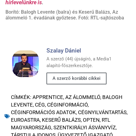
hírlevelünkre is
.
Borító: Balogh Levente (balra) és Keserű Balázs, Az
álommeló 1. évadának győztese. Fotó: RTL-sajtószoba
Szalay Dániel
A szerző (44) újságíró, a Media1
alapító-főszerkesztője.
A szerző korábbi cikkei
CÍMKÉK:
APPRENTICE
,
AZ ÁLOMMELÓ
,
BALOGH
LEVENTE
,
CÉG
,
CÉGINFORMÁCIÓ
,
CÉGINFORMÁCIÓS ADATOK
,
CÉGNYILVÁNTARTÁS
,
EUROASTRA
,
KESERŰ BALÁZS
,
OPTEN
,
RTL
MAGYARORSZÁG
,
SZENTKIRÁLYI ÁSVÁNYVÍZ
,
TÁRSTULAJDONOS
,
ÜGYVEZETŐ IGAZGATÓ