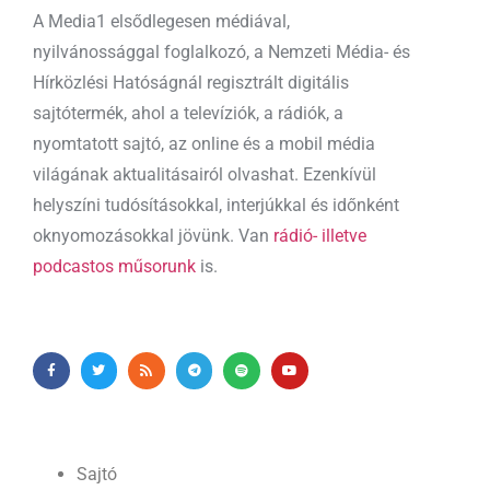
A Media1 elsődlegesen médiával,
nyilvánossággal foglalkozó, a Nemzeti Média- és
Hírközlési Hatóságnál regisztrált digitális
sajtótermék, ahol a televíziók, a rádiók, a
nyomtatott sajtó, az online és a mobil média
világának aktualitásairól olvashat. Ezenkívül
helyszíni tudósításokkal, interjúkkal és időnként
oknyomozásokkal jövünk. Van
rádió- illetve
podcastos műsorunk
is.
Sajtó