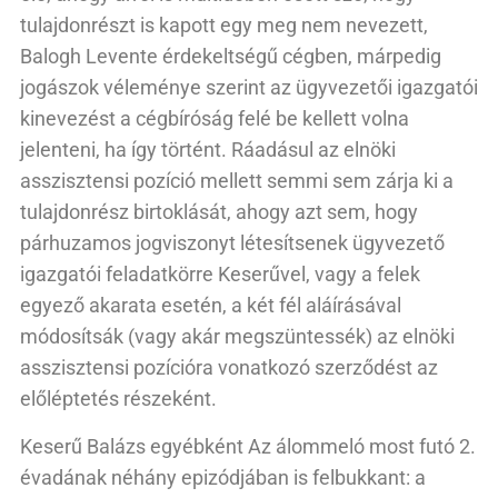
tulajdonrészt is kapott egy meg nem nevezett,
Balogh Levente érdekeltségű cégben, márpedig
jogászok véleménye szerint az ügyvezetői igazgatói
kinevezést a cégbíróság felé be kellett volna
jelenteni, ha így történt. Ráadásul az elnöki
asszisztensi pozíció mellett semmi sem zárja ki a
tulajdonrész birtoklását, ahogy azt sem, hogy
párhuzamos jogviszonyt létesítsenek ügyvezető
igazgatói feladatkörre Keserűvel, vagy a felek
egyező akarata esetén, a két fél aláírásával
módosítsák (vagy akár megszüntessék) az elnöki
asszisztensi pozícióra vonatkozó szerződést az
előléptetés részeként.
Keserű Balázs egyébként Az álommeló most futó 2.
évadának néhány epizódjában is felbukkant: a