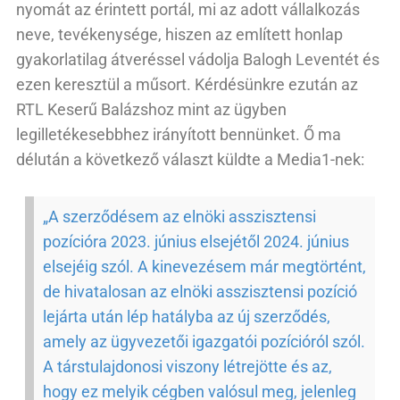
nyomát az érintett portál, mi az adott vállalkozás
neve, tevékenysége, hiszen az említett honlap
gyakorlatilag átveréssel vádolja Balogh Leventét és
ezen keresztül a műsort. Kérdésünkre ezután az
RTL Keserű Balázshoz mint az ügyben
legilletékesebbhez irányított bennünket. Ő ma
délután a következő választ küldte a Media1-nek:
„A szerződésem az elnöki asszisztensi
pozícióra 2023. június elsejétől 2024. június
elsejéig szól. A kinevezésem már megtörtént,
de hivatalosan az elnöki asszisztensi pozíció
lejárta után lép hatályba az új szerződés,
amely az ügyvezetői igazgatói pozícióról szól.
A társtulajdonosi viszony létrejötte és az,
hogy ez melyik cégben valósul meg, jelenleg