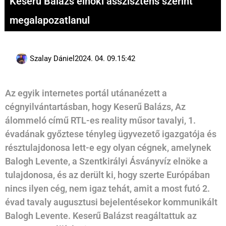
Keserű Balázs elnöki asszisztens szerint
megalapozatlanul
Szalay Dániel
2024. 04. 09.
15:42
Az egyik internetes portál utánanézett a
cégnyilvántartásban, hogy Keserű Balázs, Az
álommeló című RTL-es reality műsor tavalyi, 1.
évadának győztese tényleg ügyvezető igazgatója és
résztulajdonosa lett-e egy olyan cégnek, amelynek
Balogh Levente, a Szentkirályi Ásványvíz elnöke a
tulajdonosa, és az derült ki, hogy szerte Európában
nincs ilyen cég, nem igaz tehát, amit a most futó 2.
évad tavaly augusztusi bejelentésekor kommunikált
Balogh Levente. Keserű Balázst reagáltattuk az