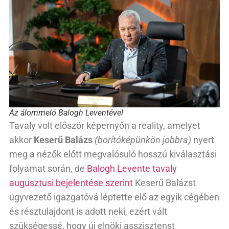
Az álommeló Balogh Leventével
Tavaly volt először képernyőn a reality, amelyet
akkor
Keserű Balázs
(borítóképünkön jobbra)
nyert
meg a nézők előtt megvalósuló hosszú kiválasztási
folyamat során, de
Balogh Levente tavaly
augusztusi bejelentése szerint
Keserű Balázst
ügyvezető igazgatóvá léptette elő az egyik cégében
és résztulajdont is adott neki, ezért vált
szükségessé, hogy új elnöki asszisztenst