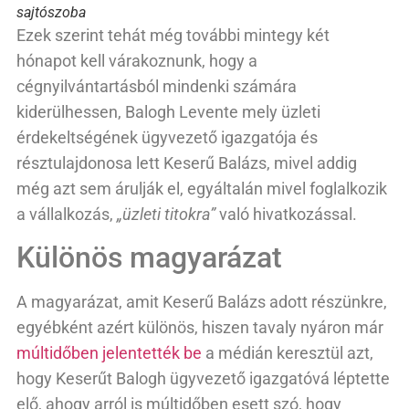
sajtószoba
Ezek szerint tehát még további mintegy két
hónapot kell várakoznunk, hogy a
cégnyilvántartásból mindenki számára
kiderülhessen, Balogh Levente mely üzleti
érdekeltségének ügyvezető igazgatója és
résztulajdonosa lett Keserű Balázs, mivel addig
még azt sem árulják el, egyáltalán mivel foglalkozik
a vállalkozás,
„üzleti titokra”
való hivatkozással.
Különös magyarázat
A magyarázat, amit Keserű Balázs adott részünkre,
egyébként azért különös, hiszen tavaly nyáron már
múltidőben jelentették be
a médián keresztül azt,
hogy Keserűt Balogh ügyvezető igazgatóvá léptette
elő, ahogy arról is múltidőben esett szó, hogy