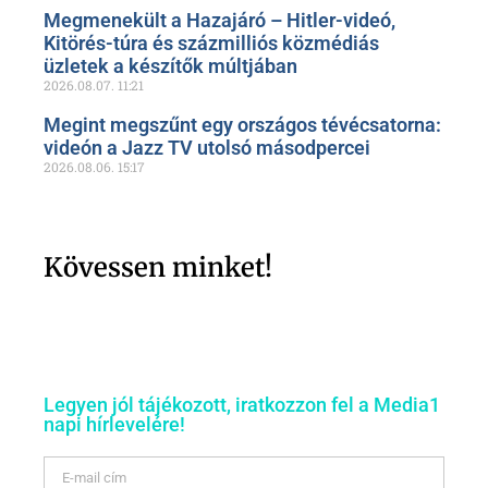
Megmenekült a Hazajáró – Hitler-videó,
Kitörés-túra és százmilliós közmédiás
üzletek a készítők múltjában
2026.08.07.
11:21
Megint megszűnt egy országos tévécsatorna:
videón a Jazz TV utolsó másodpercei
2026.08.06.
15:17
Kövessen minket!
Legyen jól tájékozott, iratkozzon fel a Media1
napi hírlevelére!