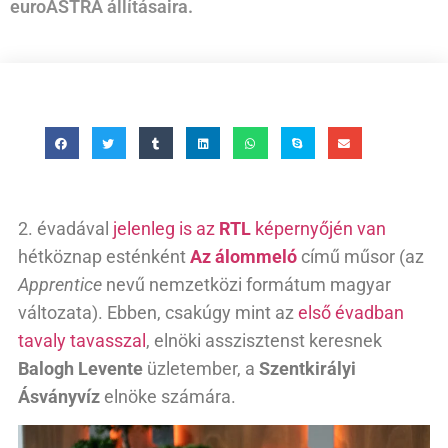
euroASTRA állításaira.
2. évadával
jelenleg is az
RTL
képernyőjén van
hétköznap esténként
Az álommeló
című műsor (az
Apprentice
nevű nemzetközi formátum magyar
változata). Ebben, csakúgy mint az
első évadban
tavaly tavasszal
, elnöki asszisztenst keresnek
Balogh Levente
üzletember, a
Szentkirályi
Ásványvíz
elnöke számára.