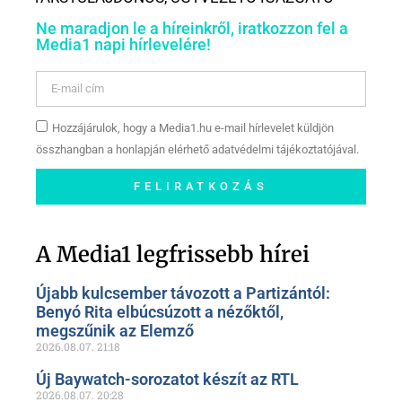
Ne maradjon le a híreinkről, iratkozzon fel a
Media1 napi hírlevelére!
Hozzájárulok, hogy a Media1.hu e-mail hírlevelet küldjön
összhangban a honlapján elérhető adatvédelmi tájékoztatójával.
FELIRATKOZÁS
Szóljon hozzá a Facebook-
oldalunkon!
A Media1 legfrissebb hírei
Újabb kulcsember távozott a Partizántól:
Benyó Rita elbúcsúzott a nézőktől,
megszűnik az Elemző
2026.08.07.
21:18
Új Baywatch-sorozatot készít az RTL
2026.08.07.
20:28