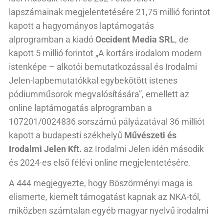
lapszámainak megjelentetésére 21,75 millió forintot
kapott a hagyományos laptámogatás
alprogramban a kiadó
Occident Media SRL
, de
kapott 5 millió forintot „A kortárs irodalom modern
istenképe – alkotói bemutatkozással és Irodalmi
Jelen-lapbemutatókkal egybekötött istenes
pódiumműsorok megvalósítására”, emellett az
online laptámogatás alprogramban a
107201/0024836 sorszámú pályázatával 36 milliót
kapott a budapesti székhelyű
Művészeti és
Irodalmi Jelen Kft.
az Irodalmi Jelen idén második
és 2024-es első félévi online megjelentetésére.
A 444 megjegyezte, hogy Böszörményi maga is
elismerte, kiemelt támogatást kapnak az NKA-tól,
miközben számtalan egyéb magyar nyelvű irodalmi