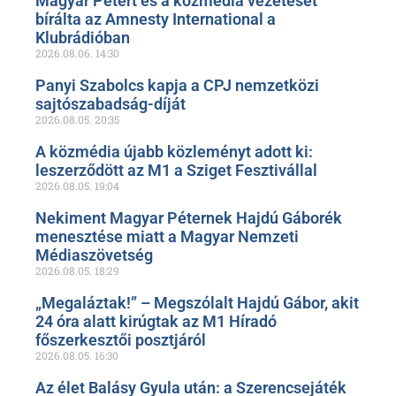
Magyar Pétert és a közmédia vezetését
bírálta az Amnesty International a
Klubrádióban
2026.08.06.
14:30
Panyi Szabolcs kapja a CPJ nemzetközi
sajtószabadság-díját
2026.08.05.
20:35
A közmédia újabb közleményt adott ki:
leszerződött az M1 a Sziget Fesztivállal
2026.08.05.
19:04
Nekiment Magyar Péternek Hajdú Gáborék
menesztése miatt a Magyar Nemzeti
Médiaszövetség
2026.08.05.
18:29
„Megaláztak!” – Megszólalt Hajdú Gábor, akit
24 óra alatt kirúgtak az M1 Híradó
főszerkesztői posztjáról
2026.08.05.
16:30
Az élet Balásy Gyula után: a Szerencsejáték