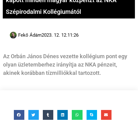
kapott minden magyar közpénzt az NKA
Szépirodalmi Kollégiumától
Fekő Ádám
2023. 12. 12.
11:26
Az Orbán János Dénes vezette kollégium pont egy
olyan üzletemberhez irányítja az NKA pénzeit,
akinek korábban tízmilliókkal tartozott.