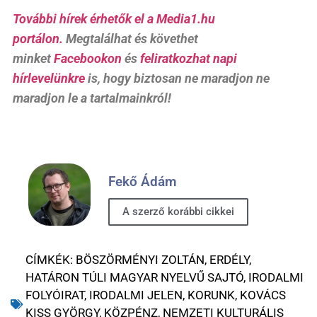
További hírek érhetők el a Media1.hu
portálon.
Megtalálhat és követhet
minket
Facebookon
és
feliratkozhat napi
hírlevelünkre
is, hogy biztosan ne maradjon ne
maradjon le a tartalmainkról!
Fekő Ádám
A szerző korábbi cikkei
CÍMKÉK:
BÖSZÖRMÉNYI ZOLTÁN
,
ERDÉLY
,
HATÁRON TÚLI MAGYAR NYELVŰ SAJTÓ
,
IRODALMI
FOLYÓIRAT
,
IRODALMI JELEN
,
KORUNK
,
KOVÁCS
KISS GYÖRGY
,
KÖZPÉNZ
,
NEMZETI KULTURÁLIS