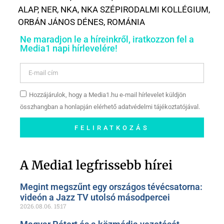
ALAP
,
NER
,
NKA
,
NKA SZÉPIRODALMI KOLLÉGIUM
,
ORBÁN JÁNOS DÉNES
,
ROMÁNIA
Ne maradjon le a híreinkről, iratkozzon fel a
Media1 napi hírlevelére!
Hozzájárulok, hogy a Media1.hu e-mail hírlevelet küldjön
összhangban a honlapján elérhető adatvédelmi tájékoztatójával.
FELIRATKOZÁS
Szóljon hozzá a Facebook-
oldalunkon!
A Media1 legfrissebb hírei
Megint megszűnt egy országos tévécsatorna:
videón a Jazz TV utolsó másodpercei
2026.08.06.
15:17