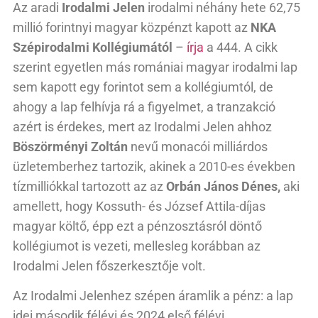
Az aradi
Irodalmi Jelen
irodalmi néhány hete 62,75
millió forintnyi magyar közpénzt kapott az
NKA
Szépirodalmi Kollégiumától
–
írja
a 444. A cikk
szerint egyetlen más romániai magyar irodalmi lap
sem kapott egy forintot sem a kollégiumtól, de
ahogy a lap felhívja rá a figyelmet, a tranzakció
azért is érdekes, mert az Irodalmi Jelen ahhoz
Böszörményi Zoltán
nevű monacói milliárdos
üzletemberhez tartozik, akinek a 2010-es években
tízmilliókkal tartozott az az
Orbán János Dénes,
aki
amellett, hogy Kossuth- és József Attila-díjas
magyar költő, épp ezt a pénzosztásról döntő
kollégiumot is vezeti, mellesleg korábban az
Irodalmi Jelen főszerkesztője volt.
Az Irodalmi Jelenhez szépen áramlik a pénz: a lap
idei második félévi és 2024 első félévi