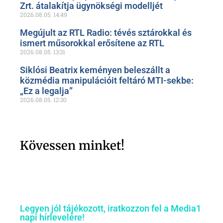
Zrt. átalakítja ügynökségi modelljét
2026.08.05.
14:49
Megújult az RTL Radio: tévés sztárokkal és
ismert műsorokkal erősítene az RTL
2026.08.05.
13:31
Siklósi Beatrix keményen beleszállt a
közmédia manipulációit feltáró MTI-sekbe:
„Ez a legalja”
2026.08.05.
12:30
Kövessen minket!
Legyen jól tájékozott, iratkozzon fel a Media1
napi hírlevelére!