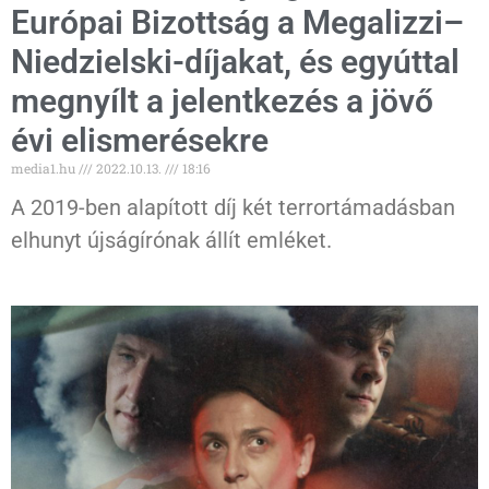
Európai Bizottság a Megalizzi–
Niedzielski-díjakat, és egyúttal
megnyílt a jelentkezés a jövő
évi elismerésekre
media1.hu
2022.10.13.
18:16
A 2019-ben alapított díj két terrortámadásban
elhunyt újságírónak állít emléket.