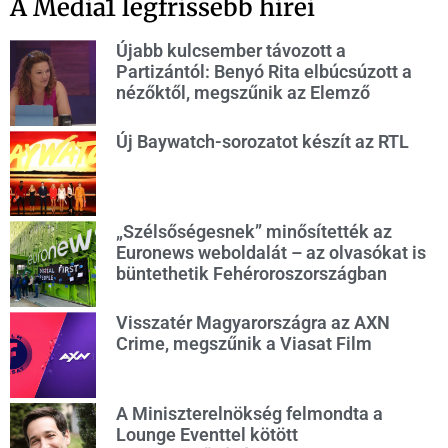
A Media1 legfrissebb hírei
Újabb kulcsember távozott a
Partizántól: Benyó Rita elbúcsúzott a
nézőktől, megszűnik az Elemző
Új Baywatch-sorozatot készít az RTL
„Szélsőségesnek” minősítették az
Euronews weboldalát – az olvasókat is
büntethetik Fehéroroszországban
Visszatér Magyarországra az AXN
Crime, megszűnik a Viasat Film
A Miniszterelnökség felmondta a
Lounge Eventtel kötött