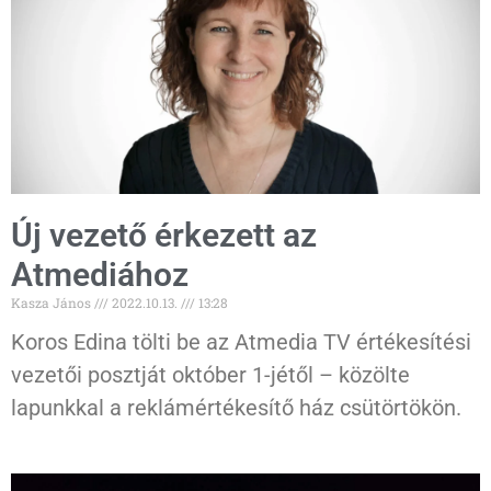
Új vezető érkezett az
Atmediához
Kasza János
2022.10.13.
13:28
Koros Edina tölti be az Atmedia TV értékesítési
vezetői posztját október 1-jétől – közölte
lapunkkal a reklámértékesítő ház csütörtökön.