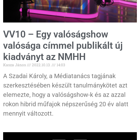
VV10 – Egy valóságshow
valósága címmel publikált új
kiadványt az NMHH
Kasza János
2022.10.13.
14:03
A Szadai Károly, a Médiatanács tagjának
szerkesztésében készült tanulmánykötet azt
elemezte, hogy a valóságshow-k és az azzal
rokon hibrid műfajok népszerűség 20 év alatt
mennyit változott.