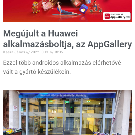
Megújult a Huawei
alkalmazásboltja, az AppGallery
Kasza János
2022.10.13.
18:05
Ezzel több androidos alkalmazás elérhetővé
vált a gyártó készülékein.