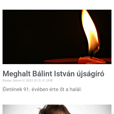
Meghalt Bálint István újságíró
Kasza János
2022.10.13.
13:38
Életének 91. évében érte őt a halál.