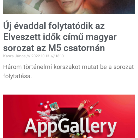
Új évaddal folytatódik az
Elveszett idők című magyar
sorozat az M5 csatornán
Kasza János
2022.10.13.
18:10
Három történelmi korszakot mutat be a sorozat
folytatása.