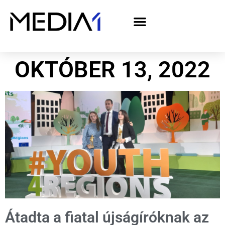
A Media1 médiaajánlata politikai hirdetőknek– országgyűlési választás 2026
OKTÓBER 13, 2022
Átadta a fiatal újságíróknak az