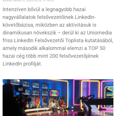
Kasza János
2022.10.13.
14:19
Intenzíven bővül a legnagyobb hazai
nagyvállalatok felsővezetőinek LinkedIn-
követőbázisa, miközben az aktivitásuk is
dinamikusan növekszik – derül ki az Uniomedia
friss LinkedIn Felsővezetői Toplista kutatásából,
amely második alkalommal elemzi a TOP 50
hazai cég több mint 200 felsővezetőjének
LinkedIn profilját.