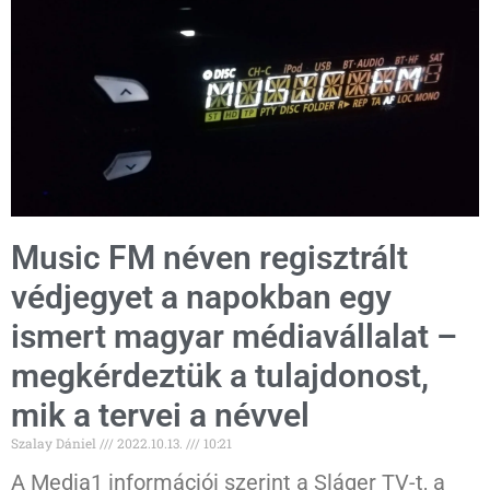
Music FM néven regisztrált
védjegyet a napokban egy
ismert magyar médiavállalat –
megkérdeztük a tulajdonost,
mik a tervei a névvel
Szalay Dániel
2022.10.13.
10:21
A Media1 információi szerint a Sláger TV-t, a