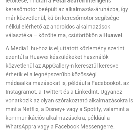
letöltése, miután a
Petal Search
intelligens
keresőmotor beépült az alkalmazás-áruházba, így
már közvetlenül, külön keresőmotor segítsége
nélkül elérhető az androidos alkalmazások
választéka – közölte ma, csütörtökön a
Huawei
.
A Media1.hu-hoz is eljuttatott közlemény szerint
ezentúl a Huawei készülékeket használók
közvetlenül az AppGallery-n keresztül keresve
érhetik el a legnépszerűbb közösségi
médiaalkalmazásokat is, például a Facebookot, az
Instagramot, a Twittert és a LinkedInt. Ugyanez
vonatkozik az olyan szórakoztató alkalmazásokra is
mint a Netflix, a Disney+ vagy a Spotify, valamint a
kommunikációs alkalmazásokra, például a
WhatsAppra vagy a Facebook Messengerre.