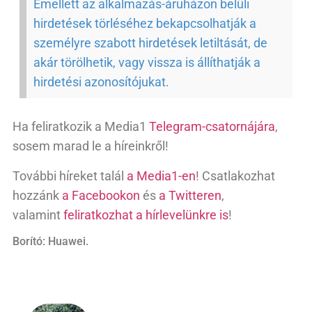
Emellett az alkalmazás-áruházon belüli
hirdetések törléséhez bekapcsolhatják a
személyre szabott hirdetések letiltását, de
akár törölhetik, vagy vissza is állíthatják a
hirdetési azonosítójukat.
Ha feliratkozik a Media1
Telegram-csatornájára
,
sosem marad le a híreinkről!
További híreket talál
a Media1-en
! Csatlakozhat
hozzánk
a Facebookon
és
a Twitteren
,
valamint
feliratkozhat a hírlevelünkre is
!
Borító: Huawei.