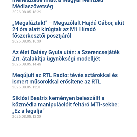
Médiaszövetség
2026.08.05.
18:29
„Megaláztak!” – Megszólalt Hajdú Gábor, akit
24 óra alatt kirúgtak az M1 Híradó
főszerkesztői posztjáról
2026.08.05.
16:30
Az élet Balásy Gyula után: a Szerencsejáték
Zrt. átalakítja ügynökségi modelljét
2026.08.05.
14:49
Megújult az RTL Radio: tévés sztárokkal és
ismert műsorokkal erősítene az RTL
2026.08.05.
13:31
Siklósi Beatrix keményen beleszállt a
közmédia manipulációit feltáró MTI-sekbe:
„Ez a legalja”
2026.08.05.
12:30