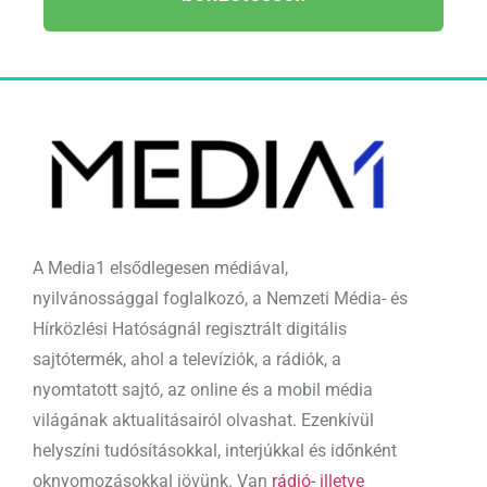
A Media1 elsődlegesen médiával,
nyilvánossággal foglalkozó, a Nemzeti Média- és
Hírközlési Hatóságnál regisztrált digitális
sajtótermék, ahol a televíziók, a rádiók, a
nyomtatott sajtó, az online és a mobil média
világának aktualitásairól olvashat. Ezenkívül
helyszíni tudósításokkal, interjúkkal és időnként
oknyomozásokkal jövünk. Van
rádió- illetve