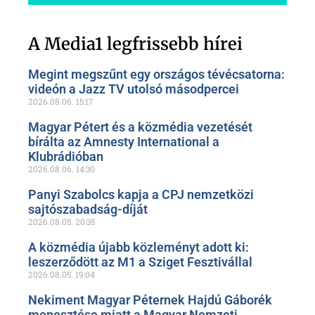
Szóljon hozzá a Facebook-
oldalunkon!
A Media1 legfrissebb hírei
Megint megszűnt egy országos tévécsatorna:
videón a Jazz TV utolsó másodpercei
2026.08.06.
15:17
Magyar Pétert és a közmédia vezetését
bírálta az Amnesty International a
Klubrádióban
2026.08.06.
14:30
Panyi Szabolcs kapja a CPJ nemzetközi
sajtószabadság-díját
2026.08.05.
20:35
A közmédia újabb közleményt adott ki:
leszerződött az M1 a Sziget Fesztivállal
2026.08.05.
19:04
Nekiment Magyar Péternek Hajdú Gáborék
menesztése miatt a Magyar Nemzeti