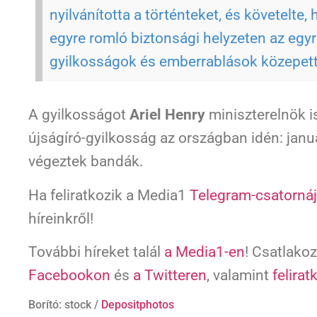
nyilvánította a történteket, és követelte,
egyre romló biztonsági helyzeten az egy
gyilkosságok és emberrablások közepett
A gyilkosságot
Ariel Henry
miniszterelnök is
újságíró-gyilkosság az országban idén: janu
végeztek bandák.
Ha feliratkozik a Media1
Telegram-csatornáj
híreinkről!
További híreket talál
a Media1-en
! Csatlako
Facebookon
és
a Twitteren
, valamint
felirat
Borító: stock /
Depositphotos