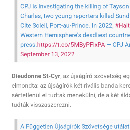
CPJ is investigating the killing of Tayso
Charles, two young reporters killed Sun
Cite Soleil, Port-au-Prince.
In 2022,
#Hait
Western Hemisphere's deadliest countrie
press.
https://t.co/5MByPFlxPA
— CPJ A
September 13, 2022
Dieudonne St-Cyr
, az újságíró-szövetség eg
elmondta: az újságírók két rivális banda ker
sértetlenül el tudtak menekülni, de a két ál
tudták visszaszerezni.
A Független Újságírók Szövetsége utálat