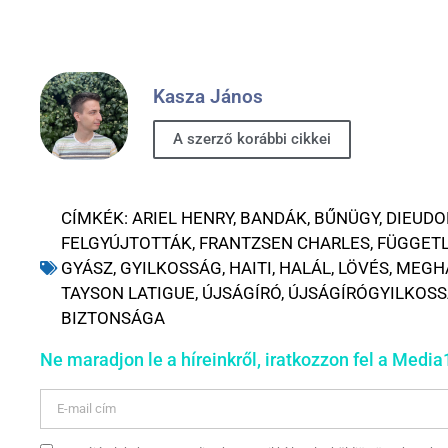
Kasza János
A szerző korábbi cikkei
CÍMKÉK:
ARIEL HENRY
,
BANDÁK
,
BŰNÜGY
,
DIEUDO
FELGYÚJTOTTÁK
,
FRANTZSEN CHARLES
,
FÜGGETL
GYÁSZ
,
GYILKOSSÁG
,
HAITI
,
HALÁL
,
LÖVÉS
,
MEGH
TAYSON LATIGUE
,
ÚJSÁGÍRÓ
,
ÚJSÁGÍRÓGYILKOS
BIZTONSÁGA
Ne maradjon le a híreinkről, iratkozzon fel a Media1