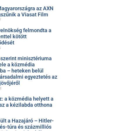
Magyarországra az AXN
szűnik a Viasat Film
7
relnökség felmondta a
ttel kötött
ődését
5
 szerint minisztériuma
ele a közmédia
ába – heteken belül
társadalmi egyeztetés az
jövőjéről
8
: a közmédia helyett a
sz a kézilabda otthona
t a Hazajáró – Hitler-
rés-túra és százmilliós