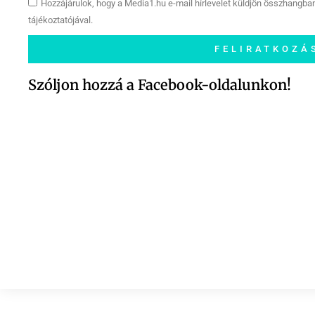
Hozzájárulok, hogy a Media1.hu e-mail hírlevelet küldjön összhangba
tájékoztatójával.
FELIRATKOZÁ
Szóljon hozzá a Facebook-oldalunkon!