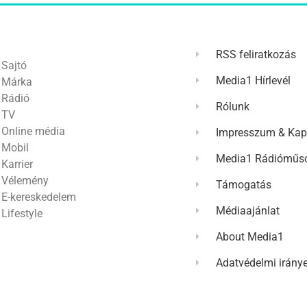
RSS feliratkozás
Sajtó
Media1 Hírlevél
Márka
Rádió
Rólunk
TV
Online média
Impresszum & Kap
Mobil
Media1 Rádióműso
Karrier
Vélemény
Támogatás
E-kereskedelem
Médiaajánlat
Lifestyle
About Media1
Adatvédelmi irány