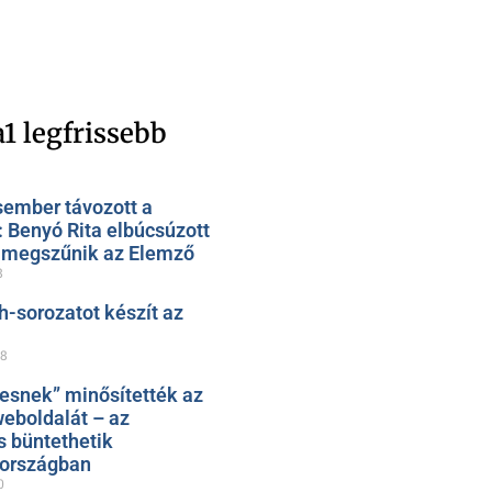
1 legfrissebb
sember távozott a
: Benyó Rita elbúcsúzott
, megszűnik az Elemző
8
h-sorozatot készít az
28
esnek” minősítették az
eboldalát – az
s büntethetik
zországban
0