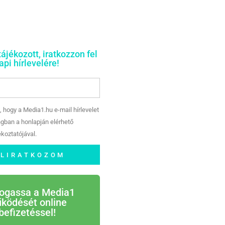
tájékozott, iratkozzon fel
pi hírlevelére!
, hogy a Media1.hu e-mail hírlevelet
gban a honlapján elérhető
koztatójával.
ELIRATKOZOM
ogassa a Media1
ködését online
befizetéssel!