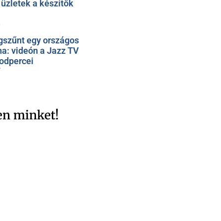
üzletek a készítők
1
szűnt egy országos
na: videón a Jazz TV
odpercei
7
en minket!