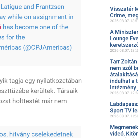
n Latigue and Frantzsen
Visszatér 
Crime, meg
day while on assignment in
2026.08.07.
18:5
i
has become one of the
A Miniszte
s for the
Lounge Even
keretszerz
méricas (@CPJAmericas)
2026.08.07.
18:1
Tarr Zoltán
nem szól b
átalakítás
yik tagja egy nyilatkozatában
indulhat a 
intézmény 
eszttüzébe kerültek. Társaik
2026.08.07.
12:2
dozat holttestét már nem
Labdapassz
Sport TV le
2026.08.07.
11:51
Megmenekül
videó, Kitö
os, hitvány cselekedetnek