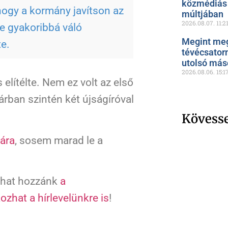
közmédiás 
 hogy a kormány javítson az
múltjában
2026.08.07.
11:2
re gyakoribbá váló
Megint meg
e.
tévécsator
utolsó más
2026.08.06.
15:1
 elítélte. Nem ez volt az első
árban szintén két újságíróval
Kövess
ára
, sosem marad le a
zhat hozzánk
a
kozhat a hírlevelünkre is
!