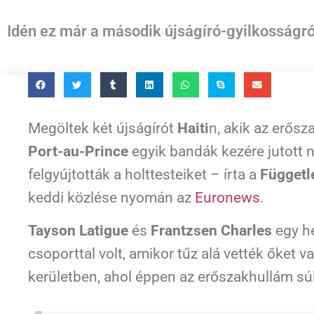
Idén ez már a második újságíró-gyilkosságról
Megöltek két újságírót
Haiti
n, akik az erősz
Port-au-Prince
egyik bandák kezére jutott
felgyújtották a holttesteiket – írta a
Függetl
keddi közlése nyomán az
Euronews
.
Tayson Latigue
és
Frantzsen Charles
egy hé
csoporttal volt, amikor tűz alá vették őket v
kerületben, ahol éppen az erőszakhullám sú