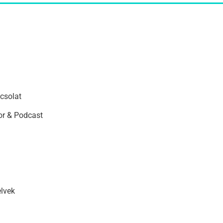
csolat
r & Podcast
elvek