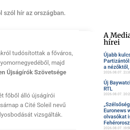
 szól hír az országban.
A Media
hírei
akról tudósítottak a főváros,
Újabb kulc
Partizántól
 nyomornegyedéből, majd
a nézőktől
en Újságírók Szövetsége
2026.08.07.
21:1
Új Baywatc
RTL
2026.08.07.
20:
t főből álló újságírói
„Szélsőség
asárnap a Cité Soleil nevű
Euronews w
lyosbodását vizsgálták.
olvasókat i
Fehéroros
2026.08.07.
19:5