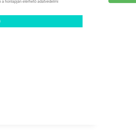
n a honlapján elérhető adatvédelmi
S