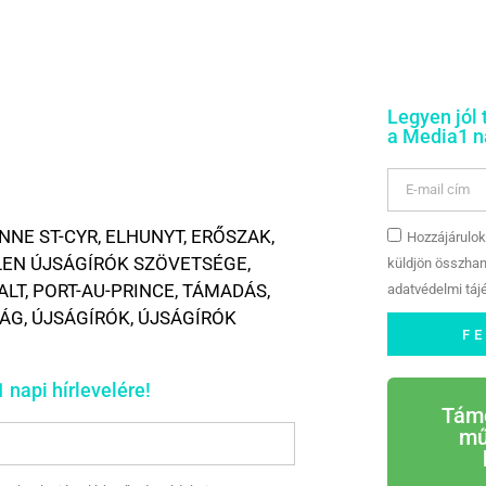
Legyen jól 
a Media1 na
NNE ST-CYR
,
ELHUNYT
,
ERŐSZAK
,
Hozzájárulok
EN ÚJSÁGÍRÓK SZÖVETSÉGE
,
küldjön összhan
ALT
,
PORT-AU-PRINCE
,
TÁMADÁS
,
adatvédelmi tájé
SÁG
,
ÚJSÁGÍRÓK
,
ÚJSÁGÍRÓK
F
 napi hírlevelére!
Tám
mű