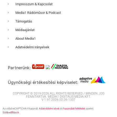
Impresszum & Kapcsolat
Media1 Rádióműsor & Podcast
Támogatás
Médiaajánlat
About Media1
Adatvédelmi irányelvek
Partnerünk:
Ügynökségi értékesítési képviselet:
COPYRIGHT © 2019-2026 ALL RIGHTS RESERVED / MINDEN JOG
FENNTARTVA. MEDIA1 DIGITÁLIS MÉDIA KFT.
V 1.97.2026.02.09.1337
Az oldal reCAPTCHA-t használ.
Adatvédelmi elvek
és
használati feltételek
szerint.
Sütibeállítások