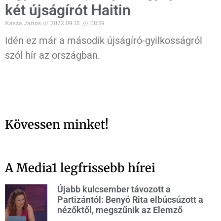
két újságírót Haitin
Kasza János
2022.09.15.
08:59
Idén ez már a második újságíró-gyilkosságról
szól hír az országban.
Kövessen minket!
A Media1 legfrissebb hírei
Újabb kulcsember távozott a
Partizántól: Benyó Rita elbúcsúzott a
nézőktől, megszűnik az Elemző