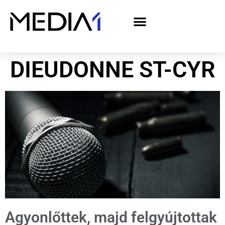
A Media1 médiaajánlata politikai hirdetőknek– országgyűlési választás 2026
DIEUDONNE ST-CYR
Agyonlőttek, majd felgyújtottak