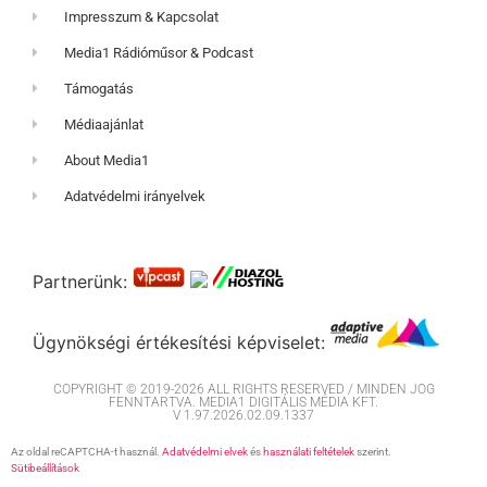
Impresszum & Kapcsolat
Media1 Rádióműsor & Podcast
Támogatás
Médiaajánlat
About Media1
Adatvédelmi irányelvek
Partnerünk:
Ügynökségi értékesítési képviselet:
COPYRIGHT © 2019-2026 ALL RIGHTS RESERVED / MINDEN JOG
FENNTARTVA. MEDIA1 DIGITÁLIS MÉDIA KFT.
V 1.97.2026.02.09.1337
Az oldal reCAPTCHA-t használ.
Adatvédelmi elvek
és
használati feltételek
szerint.
Sütibeállítások