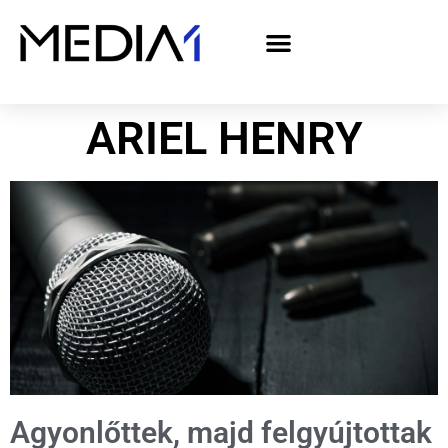
A Media1 médiaajánlata politikai hirdetőknek– országgyűlési választás 2026
ARIEL HENRY
Agyonlőttek, majd felgyújtottak