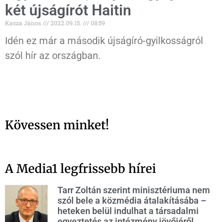
két újságírót Haitin
Kasza János
2022.09.15.
08:59
Idén ez már a második újságíró-gyilkosságról
szól hír az országban.
Kövessen minket!
A Media1 legfrissebb hírei
Tarr Zoltán szerint minisztériuma nem
szól bele a közmédia átalakításába –
heteken belül indulhat a társadalmi
egyeztetés az intézmény jövőjéről