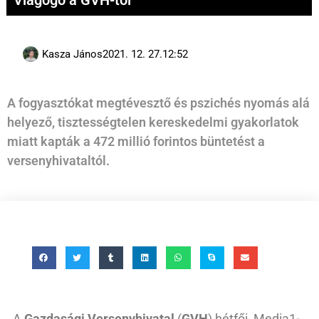
Viagogo a GVH-tól
Kasza János
2021. 12. 27.
12:52
A fogyasztókat megtévesztő és pszichés nyomás alá
helyező, tisztességtelen kereskedelmi gyakorlatok
miatt kapták a 472 millió forintos büntetést a
versenyhivataltól.
A
Gazdasági Versenyhivatal
(
GVH
) hétfői, Media1-