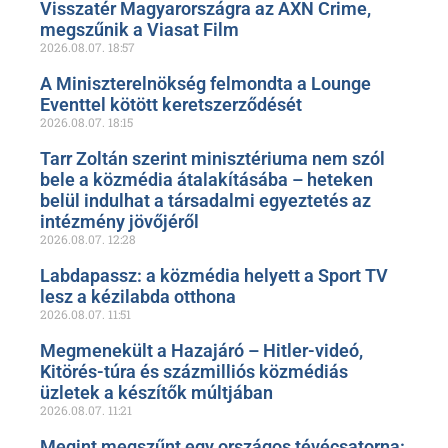
Visszatér Magyarországra az AXN Crime,
megszűnik a Viasat Film
2026.08.07.
18:57
A Miniszterelnökség felmondta a Lounge
Eventtel kötött keretszerződését
2026.08.07.
18:15
Tarr Zoltán szerint minisztériuma nem szól
bele a közmédia átalakításába – heteken
belül indulhat a társadalmi egyeztetés az
intézmény jövőjéről
2026.08.07.
12:28
Labdapassz: a közmédia helyett a Sport TV
lesz a kézilabda otthona
2026.08.07.
11:51
Megmenekült a Hazajáró – Hitler-videó,
Kitörés-túra és százmilliós közmédiás
üzletek a készítők múltjában
2026.08.07.
11:21
Megint megszűnt egy országos tévécsatorna: