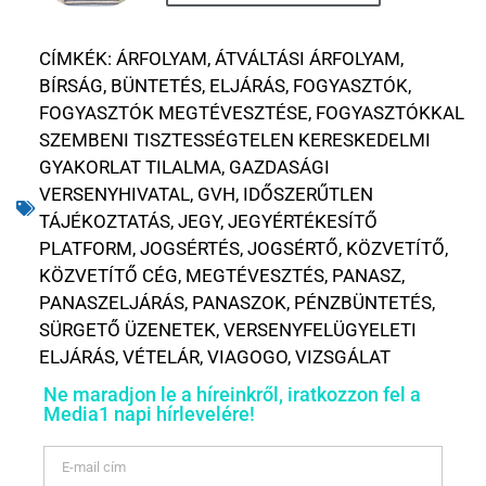
CÍMKÉK:
ÁRFOLYAM
,
ÁTVÁLTÁSI ÁRFOLYAM
,
BÍRSÁG
,
BÜNTETÉS
,
ELJÁRÁS
,
FOGYASZTÓK
,
FOGYASZTÓK MEGTÉVESZTÉSE
,
FOGYASZTÓKKAL
SZEMBENI TISZTESSÉGTELEN KERESKEDELMI
GYAKORLAT TILALMA
,
GAZDASÁGI
VERSENYHIVATAL
,
GVH
,
IDŐSZERŰTLEN
TÁJÉKOZTATÁS
,
JEGY
,
JEGYÉRTÉKESÍTŐ
PLATFORM
,
JOGSÉRTÉS
,
JOGSÉRTŐ
,
KÖZVETÍTŐ
,
KÖZVETÍTŐ CÉG
,
MEGTÉVESZTÉS
,
PANASZ
,
PANASZELJÁRÁS
,
PANASZOK
,
PÉNZBÜNTETÉS
,
SÜRGETŐ ÜZENETEK
,
VERSENYFELÜGYELETI
ELJÁRÁS
,
VÉTELÁR
,
VIAGOGO
,
VIZSGÁLAT
Ne maradjon le a híreinkről, iratkozzon fel a
Media1 napi hírlevelére!