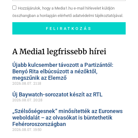
Hozzájárulok, hogy a Media1.hu e-mail hírlevelet küldjön
összhangban a honlapján elérhető adatvédelmi tájékoztatójával.
FELIRATKOZÁS
Szóljon hozzá a Facebook-
oldalunkon!
A Media1 legfrissebb hírei
Újabb kulcsember távozott a Partizántól:
Benyó Rita elbúcsúzott a nézőktől,
megszűnik az Elemző
2026.08.07.
21:18
Új Baywatch-sorozatot készít az RTL
2026.08.07.
20:28
„Szélsőségesnek” minősítették az Euronews
weboldalát – az olvasókat is büntethetik
Fehéroroszországban
2026.08.07.
19:50