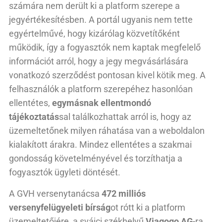
számára nem derült ki a platform szerepe a
jegyértékesítésben. A portál ugyanis nem tette
egyértelművé, hogy kizárólag közvetítőként
működik, így a fogyasztók nem kaptak megfelelő
információt arról, hogy a jegy megvásárlására
vonatkozó szerződést pontosan kivel kötik meg. A
felhasználók a platform szerepéhez hasonlóan
ellentétes,
egymásnak ellentmondó
tájékoztatás
sal találkozhattak arról is, hogy az
üzemeltetőnek milyen ráhatása van a weboldalon
kialakított árakra. Mindez ellentétes a szakmai
gondosság követelményével és torzíthatja a
fogyasztók ügyleti döntését.
A GVH versenytanácsa
472 milliós
versenyfelügyeleti bírság
ot rótt ki a platform
üzemeltetőjére, a svájci székhelyű
Viagogo AG
-ra.