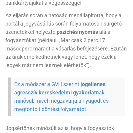
bankkártyájukat a végösszeggel.
Az eljárás során a hatóság megállapította, hogy a
portál a jegyvásárlás során folyamatosan sürgető
üzenetekkel helyezte
pszichés nyomás
alá a
fogyasztókat (például: „Már csak 2 perc 17
másodperc maradt a vásárlás befejezésére. Ezután
az árak emelkedhetnek vagy lehet, hogy ezek a
jegyek már nem lesznek elérhetők”).
Ez a módszer a GVH szerint
jogellenes,
agresszív kereskedelmi gyakorlat
nak
minősül, mivel megzavarja a nyugodt és
megfontolt döntési folyamatot.
Jogsértőnek minősült az is, hogy a fogyasztók