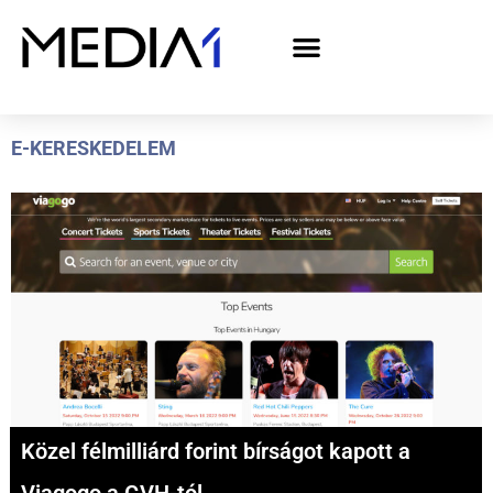
A Media1 médiaajánlata politikai hirdetőknek– országgyűlési választás 2026
E-KERESKEDELEM
Közel félmilliárd forint bírságot kapott a