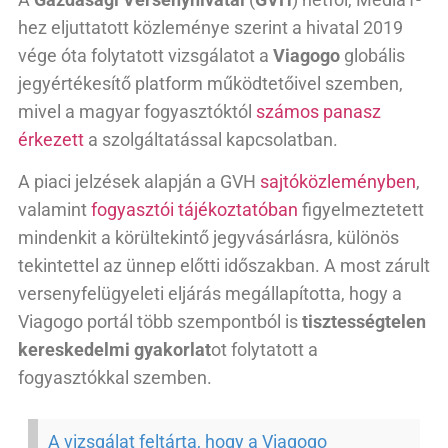
hez eljuttatott közleménye szerint a hivatal 2019
vége óta folytatott vizsgálatot a
Viagogo
globális
jegyértékesítő platform működtetőivel szemben,
mivel a magyar fogyasztóktól
számos panasz
érkezett
a szolgáltatással kapcsolatban.
A piaci jelzések alapján a GVH
sajtóközleményben
,
valamint
fogyasztói tájékoztatóban
figyelmeztetett
mindenkit a körültekintő jegyvásárlásra, különös
tekintettel az ünnep előtti időszakban. A most zárult
versenyfelügyeleti eljárás megállapította, hogy a
Viagogo portál több szempontból is
tisztességtelen
kereskedelmi gyakorlat
ot folytatott a
fogyasztókkal szemben.
A vizsgálat feltárta, hogy a Viagogo