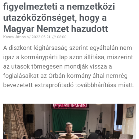
figyelmezteti a nemzetközi
utazóközönséget, hogy a
Magyar Nemzet hazudott
Kasza János
2022.06.21.
08:00
A diszkont légitársaság szerint egyáltalán nem
igaz a kormánypárti lap azon állítása, miszerint
az utasok tömegesen mondják vissza a
foglalásaikat az Orbán-kormány által nemrég
bevezetett extraprofitadó továbbhárítása miatt.