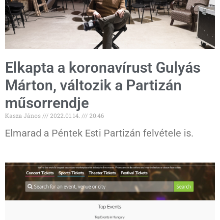
Elkapta a koronavírust Gulyás
Márton, változik a Partizán
műsorrendje
Kasza János
2022.01.14.
20:46
Elmarad a Péntek Esti Partizán felvétele is.