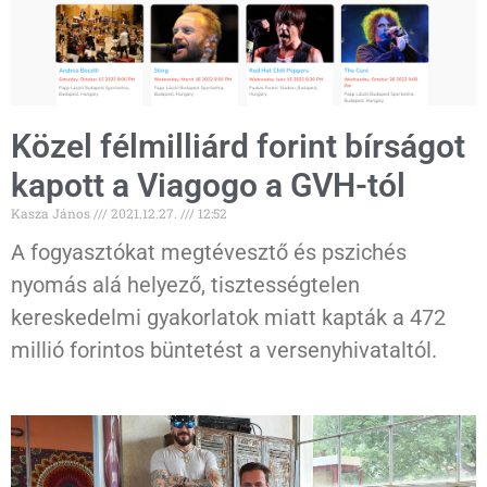
Közel félmilliárd forint bírságot
kapott a Viagogo a GVH-tól
Kasza János
2021.12.27.
12:52
A fogyasztókat megtévesztő és pszichés
nyomás alá helyező, tisztességtelen
kereskedelmi gyakorlatok miatt kapták a 472
millió forintos büntetést a versenyhivataltól.