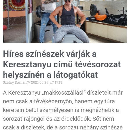
Híres színészek várják a
Keresztanyu című tévésorozat
helyszínén a látogatókat
Szalay Dániel
2021.06.28.
17:13
A Keresztanyu „makkosszállási” díszleteit már
nem csak a tévéképernyőn, hanem egy túra
keretein belül személyesen is megnézhetik a
sorozat rajongói és az érdeklődők. Sőt nem
csak a díszletek, de a sorozat néhány színésze