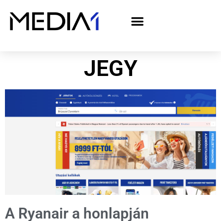
A Media1 médiaajánlata politikai hirdetőknek– országgyűlési választás 2026
JEGY
A Ryanair a honlapján