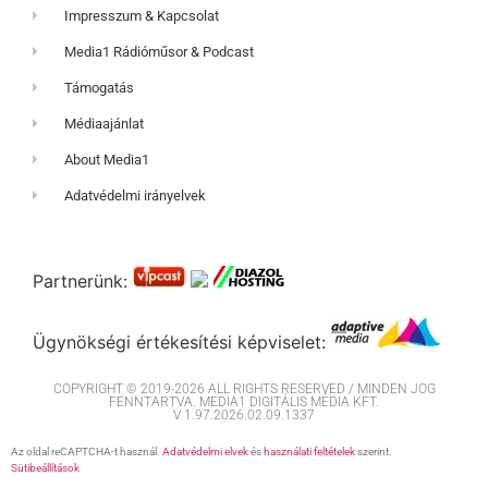
Impresszum & Kapcsolat
Media1 Rádióműsor & Podcast
Támogatás
Médiaajánlat
About Media1
Adatvédelmi irányelvek
Partnerünk:
Ügynökségi értékesítési képviselet:
COPYRIGHT © 2019-2026 ALL RIGHTS RESERVED / MINDEN JOG
FENNTARTVA. MEDIA1 DIGITÁLIS MÉDIA KFT.
V 1.97.2026.02.09.1337
Az oldal reCAPTCHA-t használ.
Adatvédelmi elvek
és
használati feltételek
szerint.
Sütibeállítások