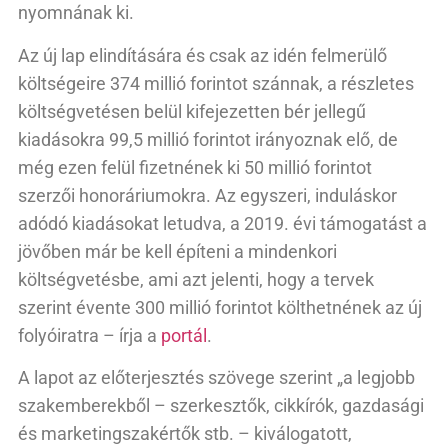
nyomnának ki.
Az új lap elindítására és csak az idén felmerülő
költségeire 374 millió forintot szánnak, a részletes
költségvetésen belül kifejezetten bér jellegű
kiadásokra 99,5 millió forintot irányoznak elő, de
még ezen felül fizetnének ki 50 millió forintot
szerzői honoráriumokra. Az egyszeri, induláskor
adódó kiadásokat letudva, a 2019. évi támogatást a
jövőben már be kell építeni a mindenkori
költségvetésbe, ami azt jelenti, hogy a tervek
szerint évente 300 millió forintot költhetnének az új
folyóiratra – írja a
portál
.
A lapot az előterjesztés szövege szerint „a legjobb
szakemberekből – szerkesztők, cikkírók, gazdasági
és marketingszakértők stb. – kiválogatott,