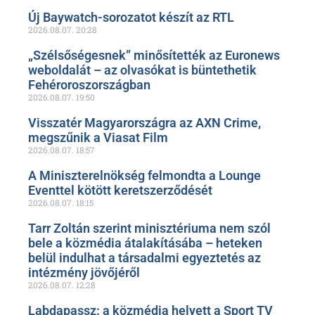
Új Baywatch-sorozatot készít az RTL
2026.08.07.
20:28
„Szélsőségesnek” minősítették az Euronews
weboldalát – az olvasókat is büntethetik
Fehéroroszországban
2026.08.07.
19:50
Visszatér Magyarországra az AXN Crime,
megszűnik a Viasat Film
2026.08.07.
18:57
A Miniszterelnökség felmondta a Lounge
Eventtel kötött keretszerződését
2026.08.07.
18:15
Tarr Zoltán szerint minisztériuma nem szól
bele a közmédia átalakításába – heteken
belül indulhat a társadalmi egyeztetés az
intézmény jövőjéről
2026.08.07.
12:28
Labdapassz: a közmédia helyett a Sport TV