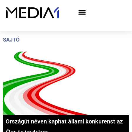
A Media1 médiaajánlata politikai hirdetőknek– országgyűlési választás 2026
SAJTÓ
Országút néven kaphat állami konkurenst az