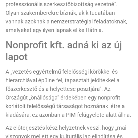
professzionális szerkesztőbizottság vezetné”.
Olyan szakemberekre bíznák, akik tudatában
vannak azoknak a nemzetstratégiai feladatoknak,
amelyeket egy ilyen lapnak el kell látnia.
Nonprofit kft. adná ki az új
lapot
A „vezetés egyértelmű felelősségi körökkel és
hierarchiával épülne fel, tapasztalt jelöltekkel a
főszerkesztő és a helyettese posztjára”. Az
Országút „önállósága” érdekében egy nonprofit
korlátolt felelősségű társaságot hoznának létre a
kiadására, ez azonban a PIM felügyelete alatt állna.
Az előterjesztés kész helyzetnek veszi, hogy „mai
viszonyok mellett egy kulturális lap elindítása és