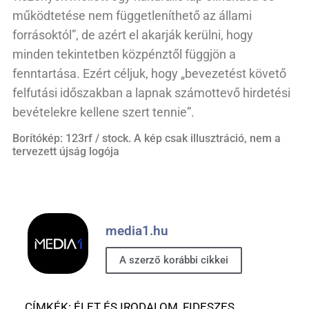
működtetése nem függetleníthető az állami
forrásoktól”, de azért el akarják kerülni, hogy
minden tekintetben közpénztől függjön a
fenntartása. Ezért céljuk, hogy „bevezetést követő
felfutási időszakban a lapnak számottevő hirdetési
bevételekre kellene szert tennie”.
Borítókép: 123rf / stock. A kép csak illusztráció, nem a
tervezett újság logója
media1.hu
A szerző korábbi cikkei
CÍMKÉK:
ÉLET ÉS IRODALOM
,
FIDESZES