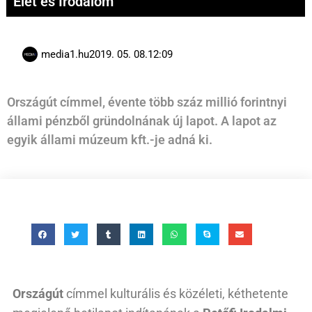
Élet és Irodalom
media1.hu
2019. 05. 08.
12:09
Országút címmel, évente több száz millió forintnyi
állami pénzből gründolnának új lapot. A lapot az
egyik állami múzeum kft.-je adná ki.
Országút
címmel kulturális és közéleti, kéthetente