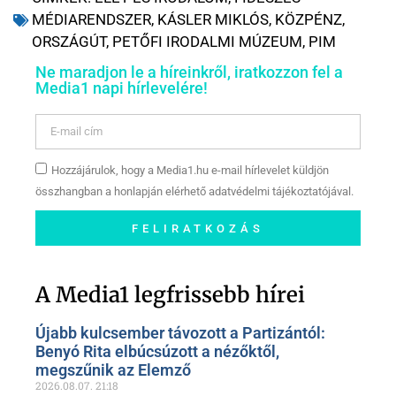
MÉDIARENDSZER
,
KÁSLER MIKLÓS
,
KÖZPÉNZ
,
ORSZÁGÚT
,
PETŐFI IRODALMI MÚZEUM
,
PIM
Ne maradjon le a híreinkről, iratkozzon fel a
Media1 napi hírlevelére!
Hozzájárulok, hogy a Media1.hu e-mail hírlevelet küldjön
összhangban a honlapján elérhető adatvédelmi tájékoztatójával.
FELIRATKOZÁS
Szóljon hozzá a Facebook-
oldalunkon!
A Media1 legfrissebb hírei
Újabb kulcsember távozott a Partizántól:
Benyó Rita elbúcsúzott a nézőktől,
megszűnik az Elemző
2026.08.07.
21:18