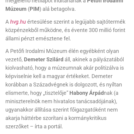
megjelenő hetilapot indítanának a
Petőfi Irodalmi
Múzeum
(
PIM
) alá betagolva.
A
hvg.hu
értesülése szerint a legújabb sajtótermék
közpénzekből működne, és évente 300 millió forint
állami pénzt emésztene fel.
A Petőfi Irodalmi Múzeum élén egyébként olyan
vezető,
Demeter Szilárd
áll, akinek a pályázatából
kiolvasható, hogy a múzeumnak akár politizálva is
képviselnie kell a magyar értékeket. Demeter
korábban a Századvégnek is dolgozott, és nyíltan
elismerte, hogy „tisztelője”
Habony Árpád
nak (a
miniszterelnök nem hivatalos tanácsadójának),
ugyanakkor állítása szerint főigazgatóként nem
akarja háttérbe szorítani a kormánykritikus
szerzőket – írta a portál.