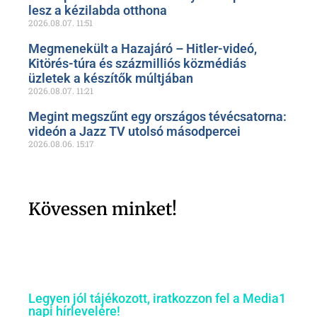
lesz a kézilabda otthona
2026.08.07.
11:51
Megmenekült a Hazajáró – Hitler-videó,
Kitörés-túra és százmilliós közmédiás
üzletek a készítők múltjában
2026.08.07.
11:21
Megint megszűnt egy országos tévécsatorna:
videón a Jazz TV utolsó másodpercei
2026.08.06.
15:17
Kövessen minket!
Legyen jól tájékozott, iratkozzon fel a Media1
napi hírlevelére!