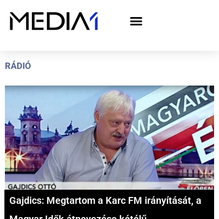
A Media1 médiaajánlata politikai hirdetőknek– országgyűlési választás 2026
RÁDIÓ
Gajdics: Megtartom a Karc FM irányítását, a