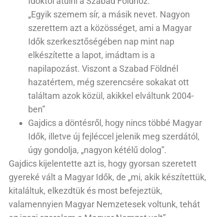
Időktől átülni a Szabad Földhöz:
„Egyik szemem sír, a másik nevet. Nagyon
szerettem azt a közösséget, ami a Magyar
Idők szerkesztőségében nap mint nap
elkészítette a lapot, imádtam is a
napilapozást. Viszont a Szabad Földnél
hazatértem, még szerencsére sokakat ott
találtam azok közül, akikkel elváltunk 2004-
ben”
Gajdics a döntésről, hogy nincs többé Magyar
Idők, illetve új fejléccel jelenik meg szerdától,
úgy gondolja, „nagyon kétélű dolog”.
Gajdics kijelentette azt is, hogy gyorsan szeretett
gyereké vált a Magyar Idők, de „mi, akik készítettük,
kitaláltuk, elkezdtük és most befejeztük,
valamennyien Magyar Nemzetesek voltunk, tehát