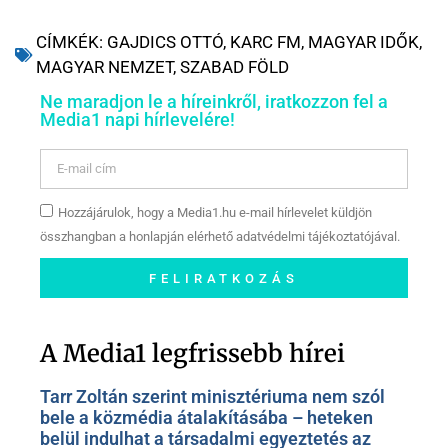
CÍMKÉK:
GAJDICS OTTÓ
,
KARC FM
,
MAGYAR IDŐK
,
MAGYAR NEMZET
,
SZABAD FÖLD
Ne maradjon le a híreinkről, iratkozzon fel a
Media1 napi hírlevelére!
Hozzájárulok, hogy a Media1.hu e-mail hírlevelet küldjön
összhangban a honlapján elérhető adatvédelmi tájékoztatójával.
FELIRATKOZÁS
Szóljon hozzá a Facebook-
oldalunkon!
A Media1 legfrissebb hírei
Tarr Zoltán szerint minisztériuma nem szól
bele a közmédia átalakításába – heteken
belül indulhat a társadalmi egyeztetés az