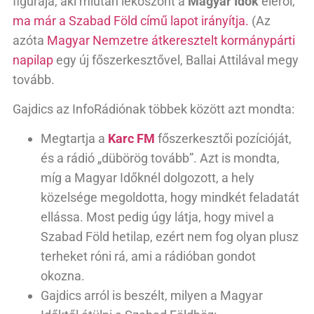
figurája, aki miután leköszönt a
Magyar Idők
éléről,
ma már a Szabad Föld című lapot irányítja.
(Az
azóta
Magyar Nemzetre átkeresztelt kormánypárti
napilap
egy új főszerkesztővel, Ballai Attilával megy
tovább.
Gajdics az InfoRádiónak többek között azt mondta:
Megtartja a
Karc FM
főszerkesztői pozícióját,
és a rádió „dübörög tovább”. Azt is mondta,
míg a Magyar Időknél dolgozott, a hely
közelsége megoldotta, hogy mindkét feladatát
ellássa. Most pedig úgy látja, hogy mivel a
Szabad Föld hetilap, ezért nem fog olyan plusz
terheket róni rá, ami a rádióban gondot
okozna.
Gajdics arról is beszélt, milyen a Magyar