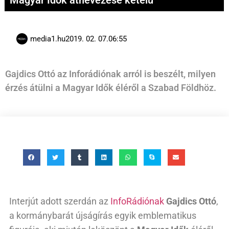
Magyar Idők átnevezése kétélű
media1.hu
2019. 02. 07.
06:55
Gajdics Ottó az Inforádiónak arról is beszélt, milyen
érzés átülni a Magyar Idők éléről a Szabad Földhöz.
Interjút adott szerdán az
InfoRádiónak
Gajdics Ottó
,
a kormánybarát újságírás egyik emblematikus