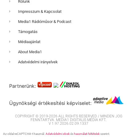
Rólunk
Impresszum & Kapcsolat
Media1 Rádióműsor & Podcast
Támogatás
Médiaajánlat
About Media1
Adatvédelmi irányelvek
Partnerünk:
Ügynökségi értékesítési képviselet:
COPYRIGHT © 2019-2026 ALL RIGHTS RESERVED / MINDEN JOG
FENNTARTVA. MEDIA1 DIGITÁLIS MÉDIA KFT.
V 1.97.2026.02.09.1337
Az oldal reCAPTCHA-t használ.
Adatvédelmi elvek
és
használati feltételek
szerint.