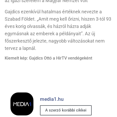
az igazi szerelem a Magyar Nemzet volt”
Gajdics ezenkívül hatalmas értéknek nevezte a
Szabad Földet. „Amit meg kell őrizni, hiszen 3-tól 93
éves korig olvassák, és házról házra adják
egymásnak az emberek a példányait”. Az új
főszerkesztő jelezte, nagyobb változásokat nem
tervez a lapnál.
Kiemelt kép: Gajdics Ottó a HírTV vendégeként
media1.hu
A szerző korábbi cikkei