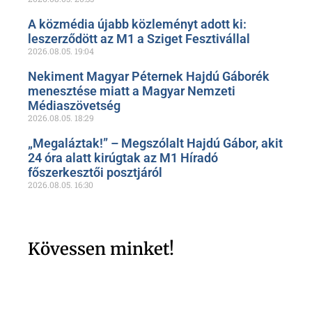
A közmédia újabb közleményt adott ki:
leszerződött az M1 a Sziget Fesztivállal
2026.08.05.
19:04
Nekiment Magyar Péternek Hajdú Gáborék
menesztése miatt a Magyar Nemzeti
Médiaszövetség
2026.08.05.
18:29
„Megaláztak!” – Megszólalt Hajdú Gábor, akit
24 óra alatt kirúgtak az M1 Híradó
főszerkesztői posztjáról
2026.08.05.
16:30
Kövessen minket!