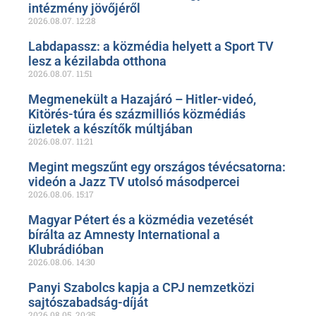
intézmény jövőjéről
2026.08.07.
12:28
Labdapassz: a közmédia helyett a Sport TV
lesz a kézilabda otthona
2026.08.07.
11:51
Megmenekült a Hazajáró – Hitler-videó,
Kitörés-túra és százmilliós közmédiás
üzletek a készítők múltjában
2026.08.07.
11:21
Megint megszűnt egy országos tévécsatorna:
videón a Jazz TV utolsó másodpercei
2026.08.06.
15:17
Magyar Pétert és a közmédia vezetését
bírálta az Amnesty International a
Klubrádióban
2026.08.06.
14:30
Panyi Szabolcs kapja a CPJ nemzetközi
sajtószabadság-díját
2026.08.05.
20:35