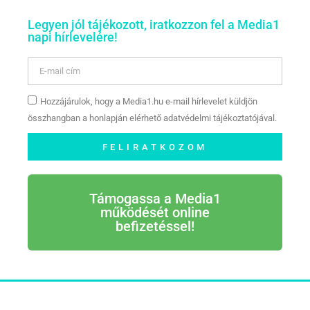
Legyen jól tájékozott, iratkozzon fel a Media1
napi hírlevelére!
Hozzájárulok, hogy a Media1.hu e-mail hírlevelet küldjön
összhangban a honlapján elérhető adatvédelmi tájékoztatójával.
FELIRATKOZOM
Támogassa a Media1
működését online
befizetéssel!