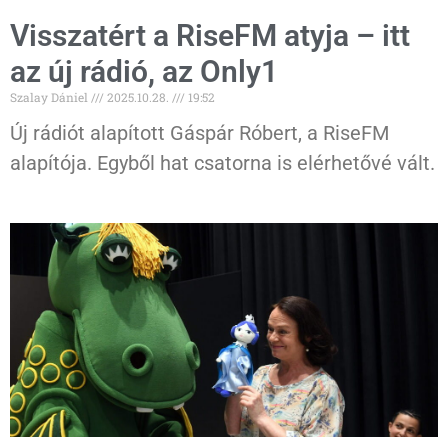
Visszatért a RiseFM atyja – itt
az új rádió, az Only1
Szalay Dániel
2025.10.28.
19:52
Új rádiót alapított Gáspár Róbert, a RiseFM
alapítója. Egyből hat csatorna is elérhetővé vált.