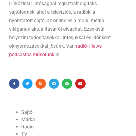
Hírközlési Hatóságnál regisztrált digitális
sajtótermék, ahol a televíziók, a rádiók, a
nyomtatott sajtó, az online és a mobil média
világának aktualitásairól olvashat. Ezenkívül
helyszíni tudósításokkal, interjúkkal és időnként
oknyomozásokkal jövünk. Van
rádió- illetve
podcastos műsorunk
is.
Sajtó
Márka
Rádió
TV