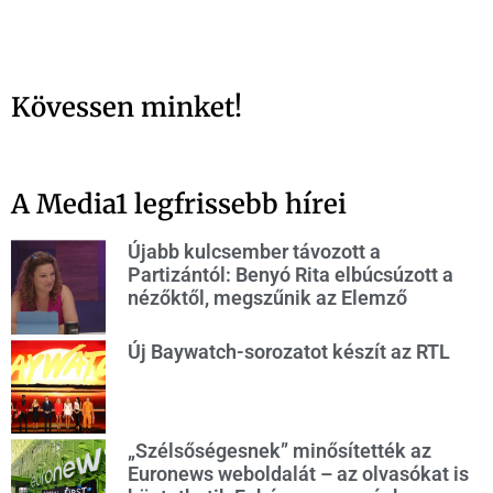
Kövessen minket!
A Media1 legfrissebb hírei
Újabb kulcsember távozott a
Partizántól: Benyó Rita elbúcsúzott a
nézőktől, megszűnik az Elemző
Új Baywatch-sorozatot készít az RTL
„Szélsőségesnek” minősítették az
Euronews weboldalát – az olvasókat is