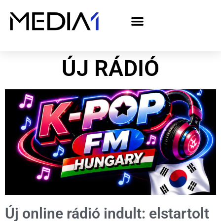
A Media1 médiaajánlata politikai hirdetőknek– országgyűlési választás 2026
ÚJ RÁDIÓ
Új online rádió indult: elstartolt