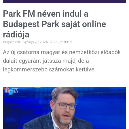
Park FM néven indul a
Budapest Park saját online
rádiója
Bugyinszki György
2024.07.26.
09:39
Az új csatorna magyar és nemzetközi előadók
dalait egyaránt játssza majd, de a
legkommerszebb számokat kerülve.