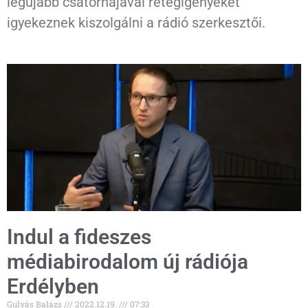
legújabb csatornájával rétegigényeket
igyekeznek kiszolgálni a rádió szerkesztői.
Indul a fideszes
médiabirodalom új rádiója
Erdélyben
Gulyás Balázs
2022.12.19.
07:33