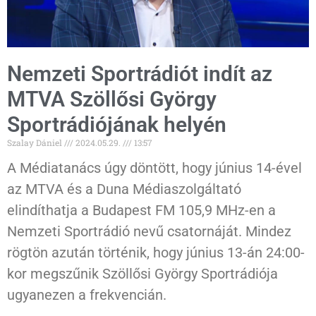
Nemzeti Sportrádiót indít az
MTVA Szöllősi György
Sportrádiójának helyén
Szalay Dániel
2024.05.29.
13:57
A Médiatanács úgy döntött, hogy június 14-ével
az MTVA és a Duna Médiaszolgáltató
elindíthatja a Budapest FM 105,9 MHz-en a
Nemzeti Sportrádió nevű csatornáját. Mindez
rögtön azután történik, hogy június 13-án 24:00-
kor megszűnik Szöllősi György Sportrádiója
ugyanezen a frekvencián.