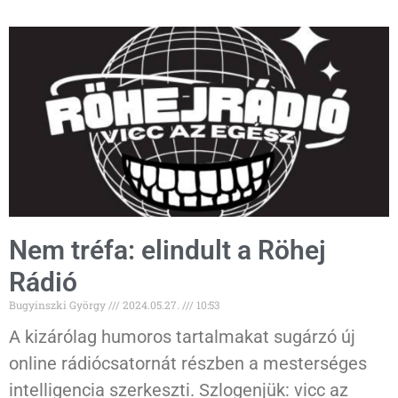
Nem tréfa: elindult a Röhej
Rádió
Bugyinszki György
2024.05.27.
10:53
A kizárólag humoros tartalmakat sugárzó új
online rádiócsatornát részben a mesterséges
intelligencia szerkeszti. Szlogenjük: vicc az