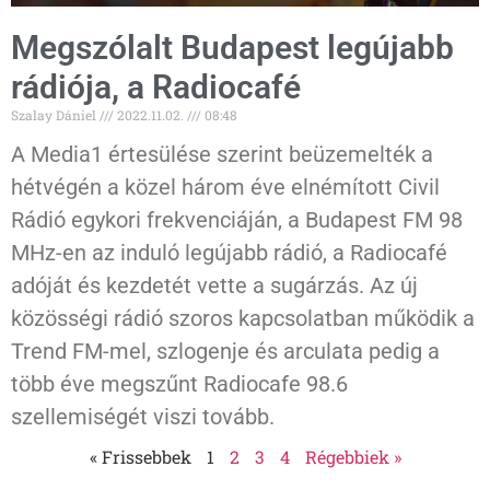
Megszólalt Budapest legújabb
rádiója, a Radiocafé
Szalay Dániel
2022.11.02.
08:48
A Media1 értesülése szerint beüzemelték a
hétvégén a közel három éve elnémított Civil
Rádió egykori frekvenciáján, a Budapest FM 98
MHz-en az induló legújabb rádió, a Radiocafé
adóját és kezdetét vette a sugárzás. Az új
közösségi rádió szoros kapcsolatban működik a
Trend FM-mel, szlogenje és arculata pedig a
több éve megszűnt Radiocafe 98.6
szellemiségét viszi tovább.
« Frissebbek
1
2
3
4
Régebbiek »