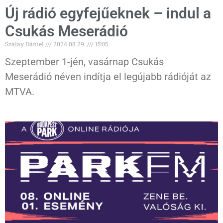
Új rádió egyfejűeknek – indul a
Csukás Meserádió
Szalay Dániel
2024.08.29.
15:05
Szeptember 1-jén, vasárnap Csukás
Meserádió néven indítja el legújabb rádióját az
MTVA.