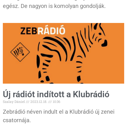
egész. De nagyon is komolyan gondolják.
Új rádiót indított a Klubrádió
Szalay Dániel
2023.12.18.
10:36
Zebrádió néven indult el a Klubrádió új zenei
csatornája.