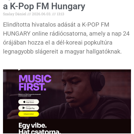
a K-Pop FM Hungary
Szalay Dániel
2026.06.03.
13:13
Elindította hivatalos adását a K-POP FM
HUNGARY online rádiócsatorna, amely a nap 24
órájában hozza el a dél-koreai popkultúra
legnagyobb slágereit a magyar hallgatóknak.