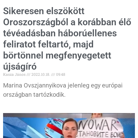
Sikeresen elszökött
Oroszországból a korábban élő
tévéadásban háborúellenes
feliratot feltartó, majd
börtönnel megfenyegetett
újságíró
Kasza János
2022.10.18.
09:48
Marina Ovszjannyikova jelenleg egy európai
országban tartózkodik.