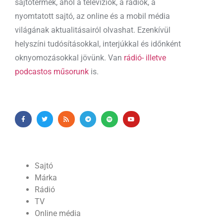
sajtótermék, ahol a televíziók, a rádiók, a
nyomtatott sajtó, az online és a mobil média
világának aktualitásairól olvashat. Ezenkívül
helyszíni tudósításokkal, interjúkkal és időnként
oknyomozásokkal jövünk. Van
rádió- illetve
podcastos műsorunk
is.
Sajtó
Márka
Rádió
TV
Online média