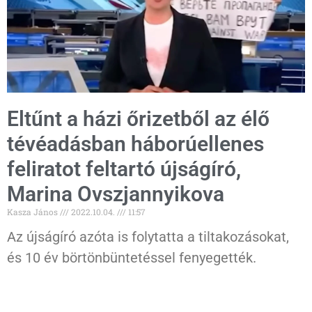
Eltűnt a házi őrizetből az élő
tévéadásban háborúellenes
feliratot feltartó újságíró,
Marina Ovszjannyikova
Kasza János
2022.10.04.
11:57
Az újságíró azóta is folytatta a tiltakozásokat,
és 10 év börtönbüntetéssel fenyegették.