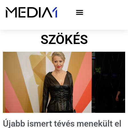
A Media1 médiaajánlata politikai hirdetőknek– országgyűlési választás 2026
SZÖKÉS
Újabb ismert tévés menekült el