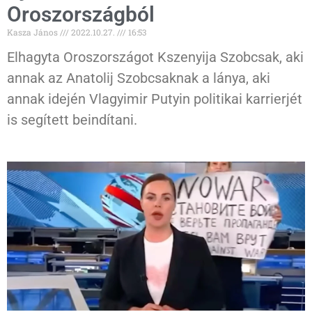
Oroszországból
Kasza János
2022.10.27.
16:53
Elhagyta Oroszországot Kszenyija Szobcsak, aki
annak az Anatolij Szobcsaknak a lánya, aki
annak idején Vlagyimir Putyin politikai karrierjét
is segített beindítani.