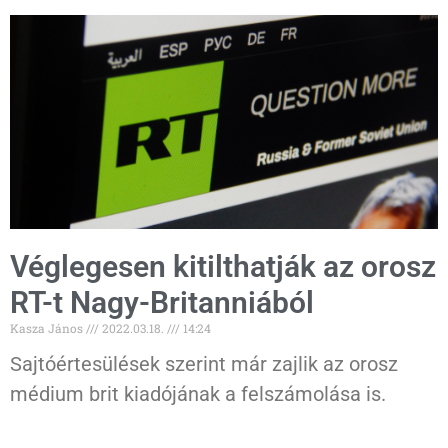
Véglegesen kitilthatják az orosz
RT-t Nagy-Britanniából
Kasza János
2022.03.18.
14:24
Sajtóértesülések szerint már zajlik az orosz
médium brit kiadójának a felszámolása is.