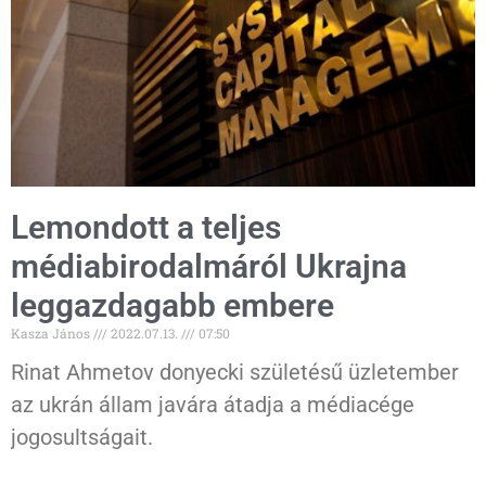
Lemondott a teljes
médiabirodalmáról Ukrajna
leggazdagabb embere
Kasza János
2022.07.13.
07:50
Rinat Ahmetov donyecki születésű üzletember
az ukrán állam javára átadja a médiacége
jogosultságait.