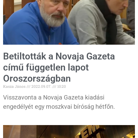
Betiltották a Novaja Gazeta
című független lapot
Oroszországban
Kasza János
2022.09.07.
10:20
Visszavonta a Novaja Gazeta kiadási
engedélyét egy moszkvai bíróság hétfőn.