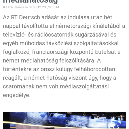
Kasza János
2021.12.23.
15:14
Az RT Deutsch adását az indulása után hét
nappal távolította el németországi kínálatából a
televízió- és rádiócsatornák sugárzásával és
egyéb műholdas távközlési szolgáltatásokkal
foglalkozó, franciaországi központú Eutelsat a
német médiahatóság felszólítására. A
történtekre az orosz külügy felháborodottan
reagált, a német hatóság viszont úgy, hogy a
csatornának nem volt médiaszolgáltatási
engedélye.