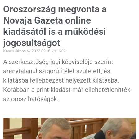
Oroszország megvonta a
Novaja Gazeta online
kiadásától is a működési
jogosultságot
Kasza János
2022.09.16.
16:02
A szerkesztőség jogi képviselője szerint
aránytalanul szigorú ítélet született, és
kilátásba fellebbezést helyezett kilátásba.
Korábban a print kiadást már ellehetetlenítték
az orosz hatóságok.