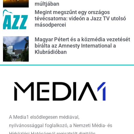
múltjában
Megint megszűnt egy országos
tévécsatorna: videón a Jazz TV utolsó
másodpercei
Magyar Pétert és a közmédia vezetését
bírálta az Amnesty International a
Klubrádióban
A Media1 elsődlegesen médiával,
nyilvánossággal foglalkozó, a Nemzeti Média- és
Hírközlési Hatóságnál regisztrált digitális