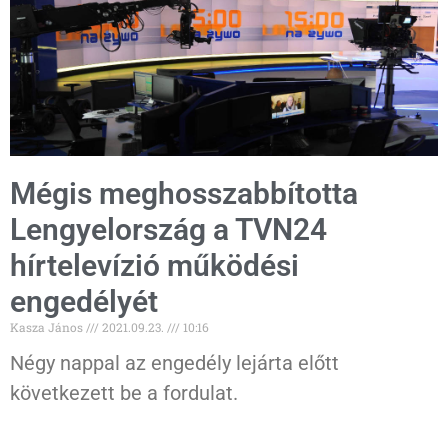
Mégis meghosszabbította
Lengyelország a TVN24
hírtelevízió működési
engedélyét
Kasza János
2021.09.23.
10:16
Négy nappal az engedély lejárta előtt
következett be a fordulat.