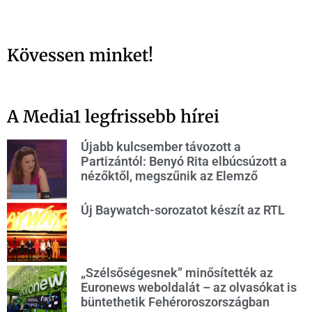
Kövessen minket!
A Media1 legfrissebb hírei
Újabb kulcsember távozott a
Partizántól: Benyó Rita elbúcsúzott a
nézőktől, megszűnik az Elemző
Új Baywatch-sorozatot készít az RTL
„Szélsőségesnek” minősítették az
Euronews weboldalát – az olvasókat is
büntethetik Fehéroroszországban