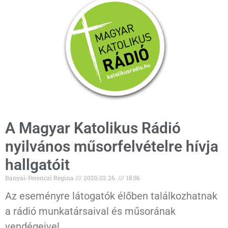
A Magyar Katolikus Rádió
nyilvános műsorfelvételre hívja
hallgatóit
Bányai-Ferenczi Regina
2020.02.26.
18:56
Az eseményre látogatók élőben találkozhatnak
a rádió munkatársaival és műsorának
vendégeivel.