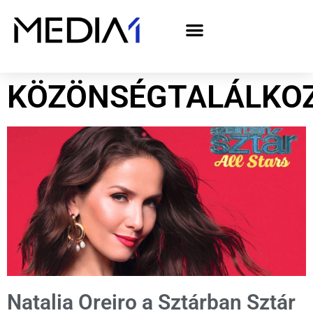
A Media1 médiaajánlata politikai hirdetőknek– országgyűlési választás 2026
KÖZÖNSÉGTALÁLKO
Natalia Oreiro a Sztárban Sztár