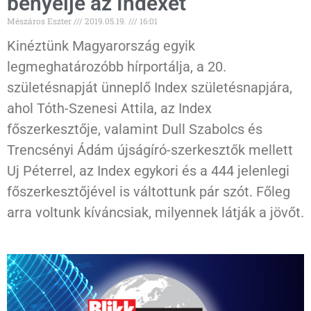
benyelje az Indexet”
Mészáros Eszter
2019.05.19.
16:01
Kinéztünk Magyarország egyik
legmeghatározóbb hírportálja, a 20.
születésnapját ünneplő Index születésnapjára,
ahol Tóth-Szenesi Attila, az Index
főszerkesztője, valamint Dull Szabolcs és
Trencsényi Ádám újságíró-szerkesztők mellett
Uj Péterrel, az Index egykori és a 444 jelenlegi
főszerkesztőjével is váltottunk pár szót. Főleg
arra voltunk kíváncsiak, milyennek látják a jövőt.