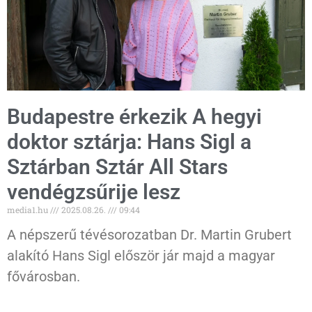
Budapestre érkezik A hegyi
doktor sztárja: Hans Sigl a
Sztárban Sztár All Stars
vendégzsűrije lesz
media1.hu
2025.08.26.
09:44
A népszerű tévésorozatban Dr. Martin Grubert
alakító Hans Sigl először jár majd a magyar
fővárosban.