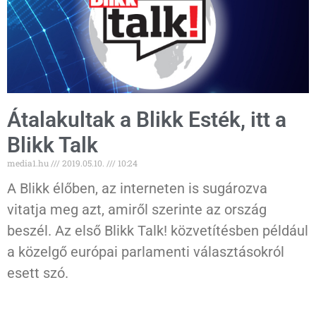
Átalakultak a Blikk Esték, itt a
Blikk Talk
media1.hu
2019.05.10.
10:24
A Blikk élőben, az interneten is sugározva
vitatja meg azt, amiről szerinte az ország
beszél. Az első Blikk Talk! közvetítésben például
a közelgő európai parlamenti választásokról
esett szó.