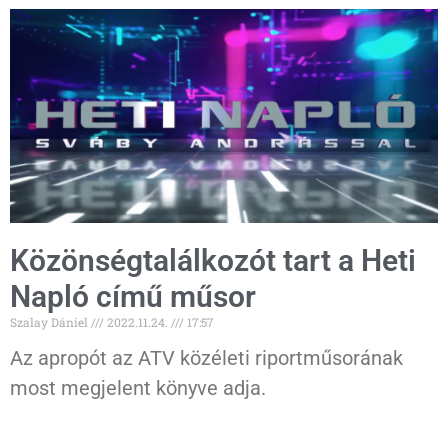
Közönségtalálkozót tart a Heti
Napló című műsor
Szalay Dániel
2022.11.24.
17:57
Az apropót az ATV közéleti riportműsorának
most megjelent könyve adja.