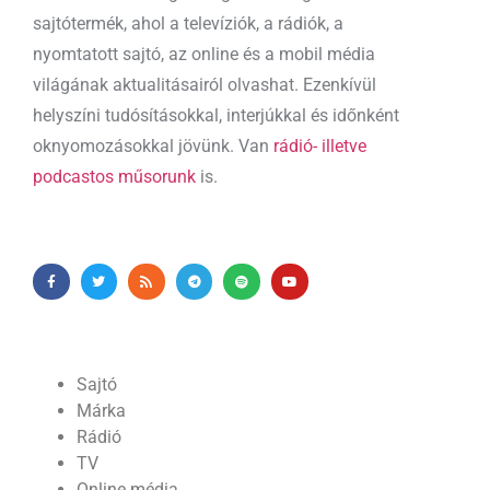
sajtótermék, ahol a televíziók, a rádiók, a
nyomtatott sajtó, az online és a mobil média
világának aktualitásairól olvashat. Ezenkívül
helyszíni tudósításokkal, interjúkkal és időnként
oknyomozásokkal jövünk. Van
rádió- illetve
podcastos műsorunk
is.
Sajtó
Márka
Rádió
TV
Online média