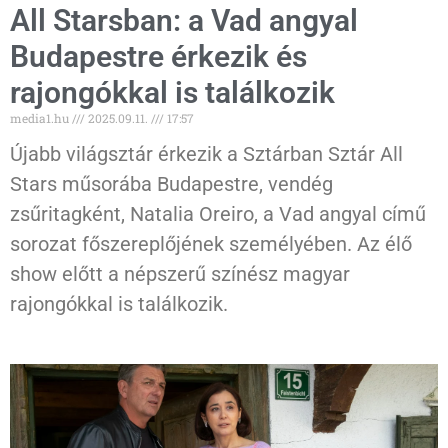
All Starsban: a Vad angyal
Budapestre érkezik és
rajongókkal is találkozik
media1.hu
2025.09.11.
17:57
Újabb világsztár érkezik a Sztárban Sztár All
Stars műsorába Budapestre, vendég
zsűritagként, Natalia Oreiro, a Vad angyal című
sorozat főszereplőjének személyében. Az élő
show előtt a népszerű színész magyar
rajongókkal is találkozik.