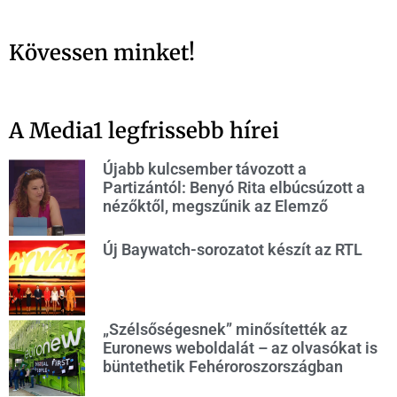
Kövessen minket!
A Media1 legfrissebb hírei
Újabb kulcsember távozott a
Partizántól: Benyó Rita elbúcsúzott a
nézőktől, megszűnik az Elemző
Új Baywatch-sorozatot készít az RTL
„Szélsőségesnek” minősítették az
Euronews weboldalát – az olvasókat is
büntethetik Fehéroroszországban