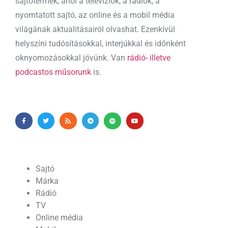
sajtótermék, ahol a televíziók, a rádiók, a
nyomtatott sajtó, az online és a mobil média
világának aktualitásairól olvashat. Ezenkívül
helyszíni tudósításokkal, interjúkkal és időnként
oknyomozásokkal jövünk. Van
rádió- illetve
podcastos műsorunk
is.
Sajtó
Márka
Rádió
TV
Online média