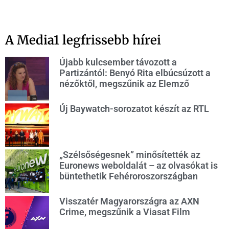
A Media1 legfrissebb hírei
Újabb kulcsember távozott a
Partizántól: Benyó Rita elbúcsúzott a
nézőktől, megszűnik az Elemző
Új Baywatch-sorozatot készít az RTL
„Szélsőségesnek” minősítették az
Euronews weboldalát – az olvasókat is
büntethetik Fehéroroszországban
Visszatér Magyarországra az AXN
Crime, megszűnik a Viasat Film