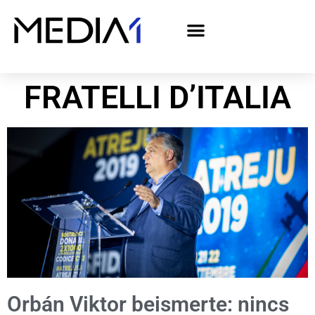
A Media1 médiaajánlata politikai hirdetőknek– országgyűlési választás 2026
FRATELLI D’ITALIA
Orbán Viktor beismerte: nincs