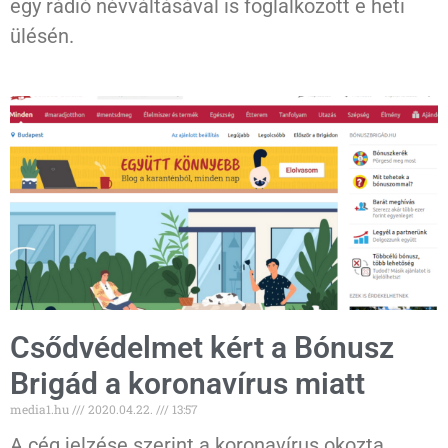
egy rádió névváltásával is foglalkozott e heti
ülésén.
Csődvédelmet kért a Bónusz
Brigád a koronavírus miatt
media1.hu
2020.04.22.
13:57
A cég jelzése szerint a koronavírus okozta