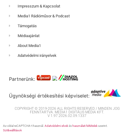
Impresszum & Kapcsolat
Media1 Rádióműsor & Podcast
Támogatás
Médiaajánlat
About Media1
Adatvédelmi irányelvek
Partnerünk:
Ügynökségi értékesítési képviselet:
COPYRIGHT © 2019-2026 ALL RIGHTS RESERVED / MINDEN JOG
FENNTARTVA. MEDIA1 DIGITÁLIS MÉDIA KFT.
V 1.97.2026.02.09.1337
Az oldal reCAPTCHA-t használ.
Adatvédelmi elvek
és
használati feltételek
szerint.
Sütibeállítások