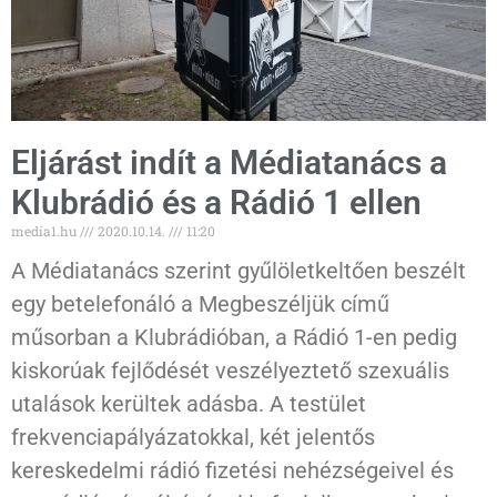
Eljárást indít a Médiatanács a
Klubrádió és a Rádió 1 ellen
media1.hu
2020.10.14.
11:20
A Médiatanács szerint gyűlöletkeltően beszélt
egy betelefonáló a Megbeszéljük című
műsorban a Klubrádióban, a Rádió 1-en pedig
kiskorúak fejlődését veszélyeztető szexuális
utalások kerültek adásba. A testület
frekvenciapályázatokkal, két jelentős
kereskedelmi rádió fizetési nehézségeivel és