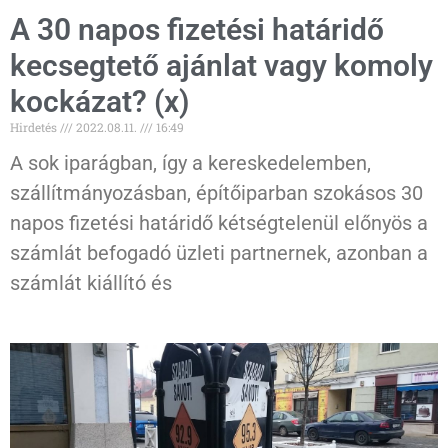
A 30 napos fizetési határidő
kecsegtető ajánlat vagy komoly
kockázat? (x)
Hirdetés
2022.08.11.
16:49
A sok iparágban, így a kereskedelemben,
szállítmányozásban, építőiparban szokásos 30
napos fizetési határidő kétségtelenül előnyös a
számlát befogadó üzleti partnernek, azonban a
számlát kiállító és