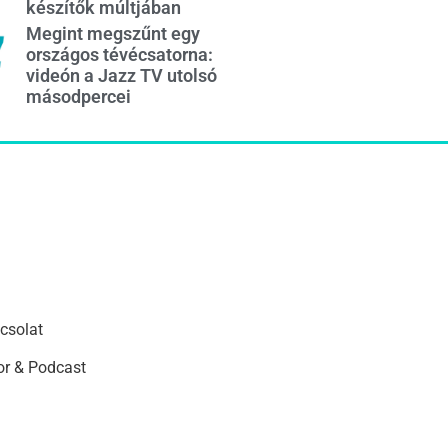
készítők múltjában
Megint megszűnt egy
országos tévécsatorna:
videón a Jazz TV utolsó
másodpercei
csolat
r & Podcast