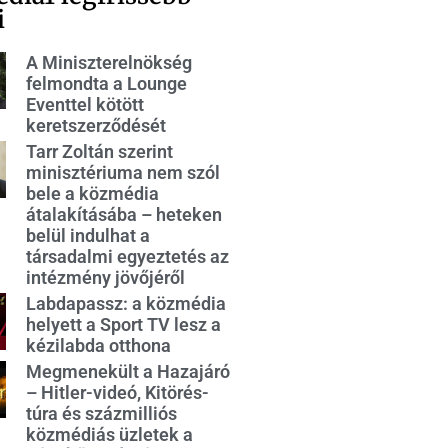
i
A Miniszterelnökség
felmondta a Lounge
Eventtel kötött
keretszerződését
Tarr Zoltán szerint
minisztériuma nem szól
bele a közmédia
átalakításába – heteken
belül indulhat a
társadalmi egyeztetés az
intézmény jövőjéről
Labdapassz: a közmédia
helyett a Sport TV lesz a
kézilabda otthona
Megmenekült a Hazajáró
– Hitler-videó, Kitörés-
túra és százmilliós
közmédiás üzletek a