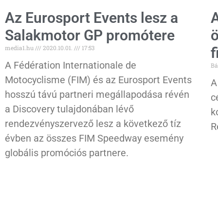
Az Eurosport Events lesz a
A
Salakmotor GP promótere
ö
media1.hu
2020.10.01.
17:53
f
A Fédération Internationale de
Bá
Motocyclisme (FIM) és az Eurosport Events
A
hosszú távú partneri megállapodása révén
c
a Discovery tulajdonában lévő
k
rendezvényszervező lesz a következő tíz
R
évben az összes FIM Speedway esemény
globális promóciós partnere.