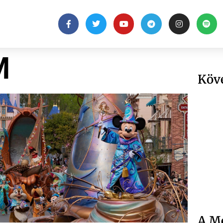
M
Köv
A Me