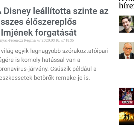
híre
 Disney leállította szinte az
sszes élőszereplős
ilmjének forgatását
nyai-Ferenczi Regina
2020.03.16.
18:36
 világ egyik legnagyobb szórakoztatóipari
égére is komoly hatással van a
oronavírus-járvány. Csúszik például a
eszkessetek betörők remake-je is.