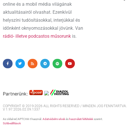
online és a mobil média világának
aktualitásairól olvashat. Ezenkívül
helyszíni tudósításokkal, interjúkkal és
időnként oknyomozásokkal jövünk. Van
rádió- illetve podcastos műsorunk
is.
Partnerünk:
COPYRIGHT © 2019-2026 ALL RIGHTS RESERVED / MINDEN JOG FENNTARTVA. M
V 1.97.2026.02.09.1337
Az oldal reCAPTCHA-t használ.
Adatvédelmi elvek
és
használati feltételek
szerint.
Sütibeállítások