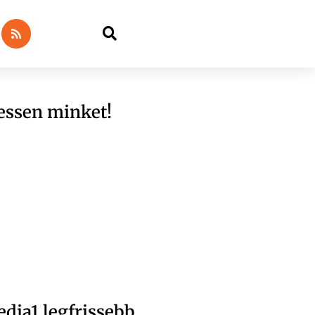
essen minket!
dia1 legfrissebb