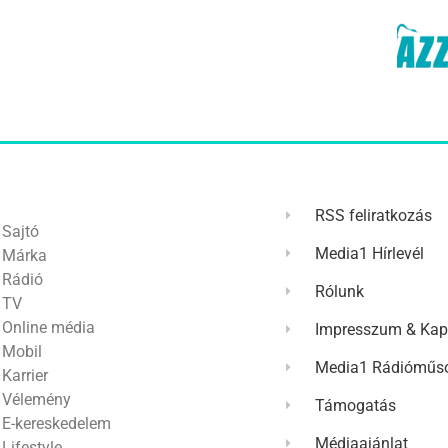
RSS feliratkozás
Sajtó
Media1 Hírlevél
Márka
Rádió
Rólunk
TV
Online média
Impresszum & Kap
Mobil
Media1 Rádióműso
Karrier
Vélemény
Támogatás
E-kereskedelem
Médiaajánlat
Lifestyle