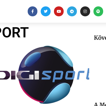
PORT
Köv
A Me