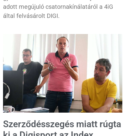
adott megújuló csatornakínálatáról a 4iG
által felvásárolt DIGI.
Szerződésszegés miatt rúgta
ki a Digisport az Index