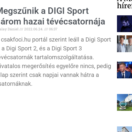
híre
egszűnik a DIGI Sport
árom hazai tévécsatornája
alay Dániel
2022.06.24.
06:37
 csakfoci.hu portál szerint leáll a Digi Sport
, a Digi Sport 2, és a Digi Sport 3
évécsatornák tartalomszolgáltatása.
ivatalos megerősítés egyelőre nincs, pedig
 lap szerint csak napjai vannak hátra a
satornáknak.