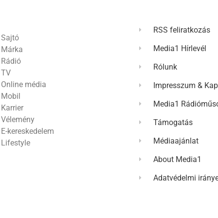
RSS feliratkozás
Sajtó
Media1 Hírlevél
Márka
Rádió
Rólunk
TV
Online média
Impresszum & Kap
Mobil
Media1 Rádióműso
Karrier
Vélemény
Támogatás
E-kereskedelem
Médiaajánlat
Lifestyle
About Media1
Adatvédelmi irány