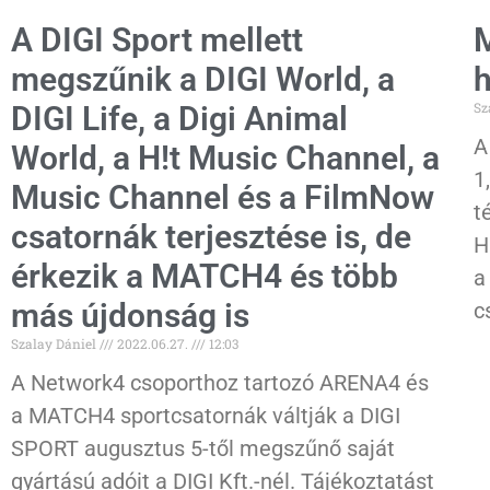
A DIGI Sport mellett
M
megszűnik a DIGI World, a
h
Sz
DIGI Life, a Digi Animal
A
World, a H!t Music Channel, a
1
Music Channel és a FilmNow
t
csatornák terjesztése is, de
H
érkezik a MATCH4 és több
a
más újdonság is
c
Szalay Dániel
2022.06.27.
12:03
A Network4 csoporthoz tartozó ARENA4 és
a MATCH4 sportcsatornák váltják a DIGI
SPORT augusztus 5-től megszűnő saját
gyártású adóit a DIGI Kft.-nél. Tájékoztatást