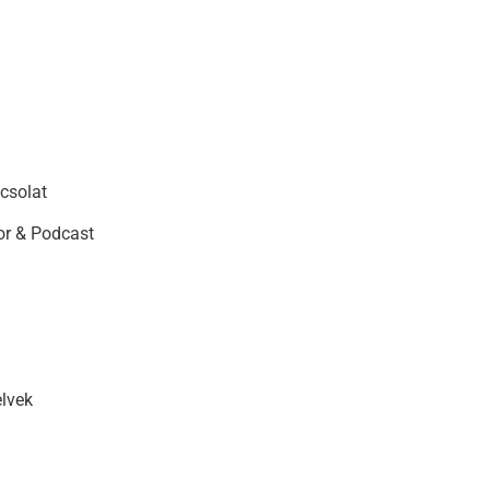
csolat
r & Podcast
elvek