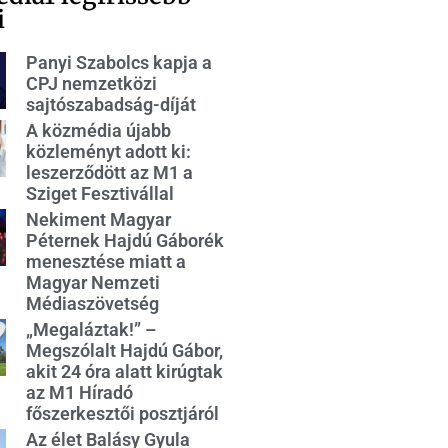
i
Panyi Szabolcs kapja a
CPJ nemzetközi
sajtószabadság-díját
A közmédia újabb
közleményt adott ki:
leszerződött az M1 a
Sziget Fesztivállal
Nekiment Magyar
Péternek Hajdú Gáborék
menesztése miatt a
Magyar Nemzeti
Médiaszövetség
„Megaláztak!” –
Megszólalt Hajdú Gábor,
akit 24 óra alatt kirúgtak
az M1 Híradó
főszerkesztői posztjáról
Az élet Balásy Gyula