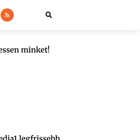
essen minket!
dia1 legfrissebb