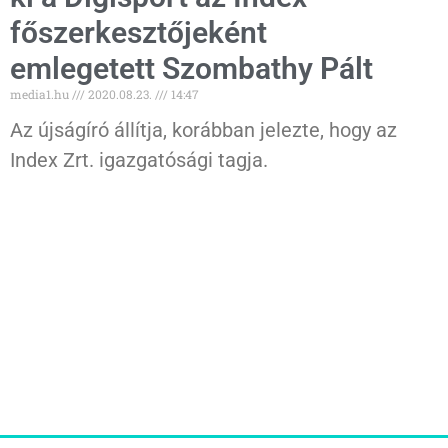
főszerkesztőjeként
emlegetett Szombathy Pált
media1.hu
2020.08.23.
14:47
Az újságíró állítja, korábban jelezte, hogy az
Index Zrt. igazgatósági tagja.