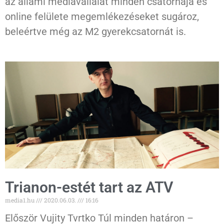
az állami médiavállalat minden csatornája és
online felülete megemlékezéseket sugároz,
beleértve még az M2 gyerekcsatornát is.
Trianon-estét tart az ATV
media1.hu
2020.06.03.
16:16
Először Vujity Tvrtko Túl minden határon –