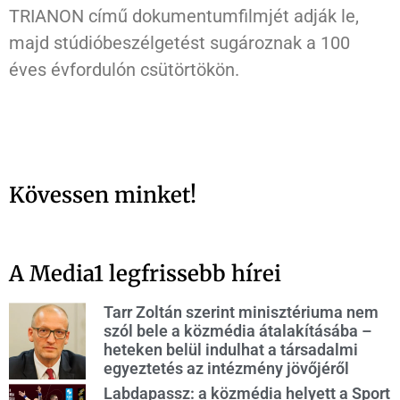
TRIANON című dokumentumfilmjét adják le,
majd stúdióbeszélgetést sugároznak a 100
éves évfordulón csütörtökön.
Kövessen minket!
A Media1 legfrissebb hírei
Tarr Zoltán szerint minisztériuma nem
szól bele a közmédia átalakításába –
heteken belül indulhat a társadalmi
egyeztetés az intézmény jövőjéről
Labdapassz: a közmédia helyett a Sport