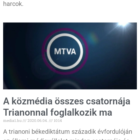
harcok.
A közmédia összes csatornája
Trianonnal foglalkozik ma
media1.hu
2020.06.04.
10:14
A trianoni békediktátum századik évfordulóján