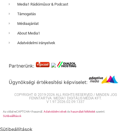
Media1 Rádióműsor & Podcast
Támogatás
Médiaajánlat
About Media1
Adatvédelmi irányelvek
Partnerünk:
Ügynökségi értékesítési képviselet:
COPYRIGHT © 2019-2026 ALL RIGHTS RESERVED / MINDEN JOG
FENNTARTVA. MEDIA1 DIGITÁLIS MÉDIA KFT.
V 1.97.2026.02.09.1337
Az oldal reCAPTCHA-t használ.
Adatvédelmi elvek
és
használati feltételek
szerint.
Sütibeállítások
Sütibeállítások