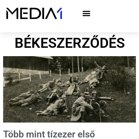
A Media1 médiaajánlata politikai hirdetőknek– országgyűlési választás 2026
BÉKESZERZŐDÉS
Több mint tízezer első