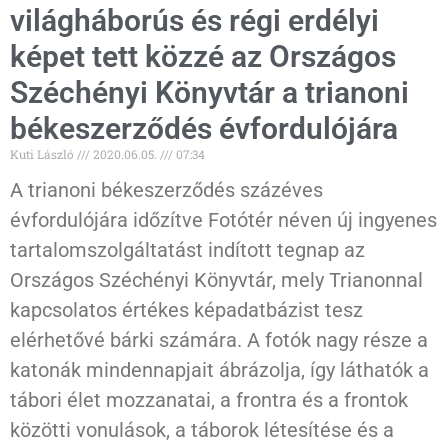
világháborús és régi erdélyi
képet tett közzé az Országos
Széchényi Könyvtár a trianoni
békeszerződés évfordulójára
Kuti László
2020.06.05.
07:34
A trianoni békeszerződés százéves
évfordulójára időzítve Fotótér néven új ingyenes
tartalomszolgáltatást indított tegnap az
Országos Széchényi Könyvtár, mely Trianonnal
kapcsolatos értékes képadatbázist tesz
elérhetővé bárki számára. A fotók nagy része a
katonák mindennapjait ábrázolja, így láthatók a
tábori élet mozzanatai, a frontra és a frontok
közötti vonulások, a táborok létesítése és a