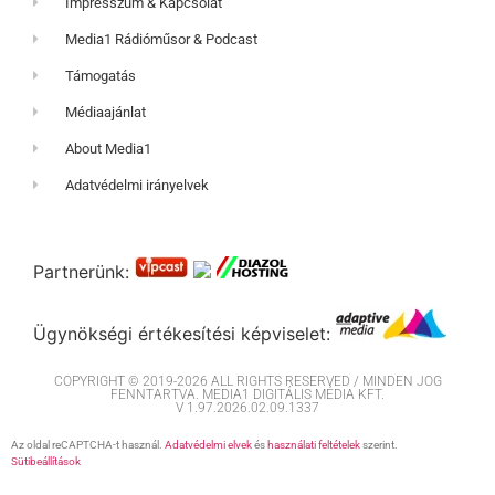
Impresszum & Kapcsolat
Media1 Rádióműsor & Podcast
Támogatás
Médiaajánlat
About Media1
Adatvédelmi irányelvek
Partnerünk:
Ügynökségi értékesítési képviselet:
COPYRIGHT © 2019-2026 ALL RIGHTS RESERVED / MINDEN JOG
FENNTARTVA. MEDIA1 DIGITÁLIS MÉDIA KFT.
V 1.97.2026.02.09.1337
Az oldal reCAPTCHA-t használ.
Adatvédelmi elvek
és
használati feltételek
szerint.
Sütibeállítások