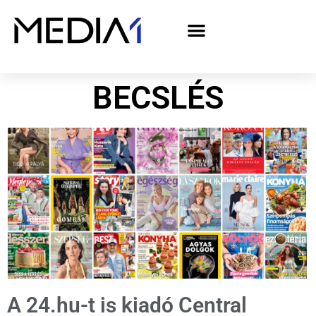
A Media1 médiaajánlata politikai hirdetőknek– országgyűlési választás 2026
BECSLÉS
A 24.hu-t is kiadó Central