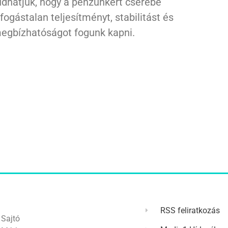
udhatjuk, hogy a pénzünkért cserébe
ifogástalan teljesítményt, stabilitást és
egbízhatóságot fogunk kapni.
RSS feliratkozás
Sajtó