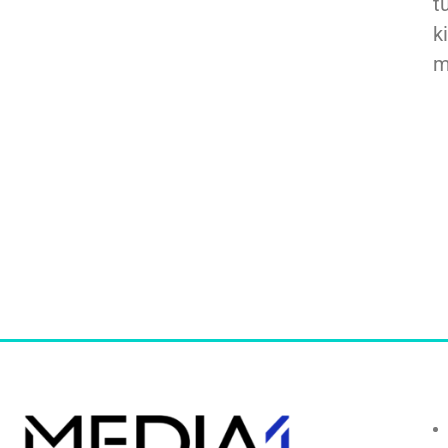
t
k
m