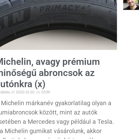
ichelin, avagy prémium
inőségű abroncsok az
utónkra (x)
rdetés
2020.10.20.
03:39
 Michelin márkanév gyakorlatilag olyan a
umiabroncsok között, mint az autók
setében a Mercedes vagy például a Tesla.
a Michelin gumikat vásárolunk, akkor