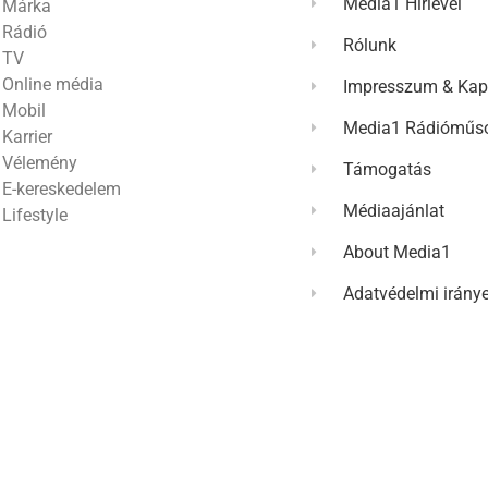
Media1 Hírlevél
Márka
Rádió
Rólunk
TV
Online média
Impresszum & Kap
Mobil
Media1 Rádióműso
Karrier
Vélemény
Támogatás
E-kereskedelem
Médiaajánlat
Lifestyle
About Media1
Adatvédelmi irány