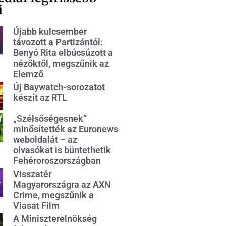
i
Újabb kulcsember
távozott a Partizántól:
Benyó Rita elbúcsúzott a
nézőktől, megszűnik az
Elemző
Új Baywatch-sorozatot
készít az RTL
„Szélsőségesnek”
minősítették az Euronews
weboldalát – az
olvasókat is büntethetik
Fehéroroszországban
Visszatér
Magyarországra az AXN
Crime, megszűnik a
Viasat Film
A Miniszterelnökség