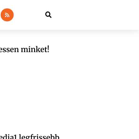
essen minket!
dia1 legfrissebb