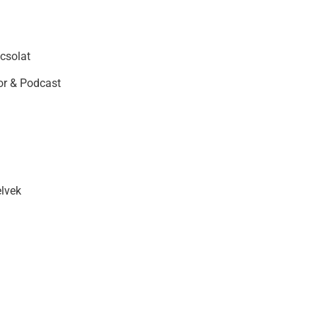
csolat
r & Podcast
elvek