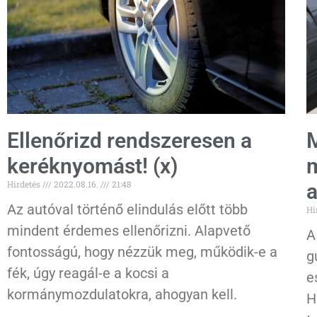
Ellenőrizd rendszeresen a
M
keréknyomást! (x)
m
Hirdetés
2022.08.16.
21:48
a
Az autóval történő elindulás előtt több
Hi
mindent érdemes ellenőrizni. Alapvető
A
fontosságú, hogy nézzük meg, működik-e a
g
fék, úgy reagál-e a kocsi a
e
kormánymozdulatokra, ahogyan kell.
H