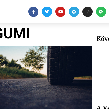
GUMI
Köv
A Me