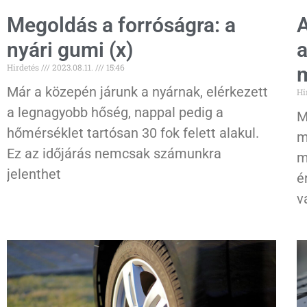
Megoldás a forróságra: a
A
nyári gumi (x)
a
Hirdetés
2023.08.11.
15:46
m
Már a közepén járunk a nyárnak, elérkezett
Hi
a legnagyobb hőség, nappal pedig a
M
hőmérséklet tartósan 30 fok felett alakul.
m
Ez az időjárás nemcsak számunkra
m
jelenthet
é
v