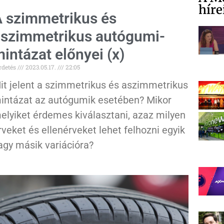
híre
 szimmetrikus és
szimmetrikus autógumi-
intázat előnyei (x)
rdetés
2023.05.17.
22:05
it jelent a szimmetrikus és aszimmetrikus
intázat az autógumik esetében? Mikor
elyiket érdemes kiválasztani, azaz milyen
rveket és ellenérveket lehet felhozni egyik
agy másik variációra?