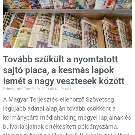
Tovább szűkült a nyomtatott
sajtó piaca, a kesmás lapok
ismét a nagy vesztesek között
Erbeszkorn Tamás
2021.05.18.
09:11
A Magyar Terjesztés-ellenőrző Szövetség
legújabb adatai alapján tovább csökkent a
kormánypárti médiaholding megyei lapjainak és
bulvárlapjainak értékesített példányszáma.