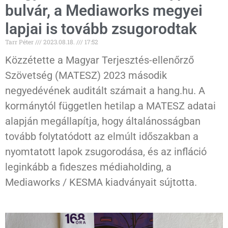
bulvár, a Mediaworks megyei
lapjai is tovább zsugorodtak
Tarr Péter
2023.08.18.
17:52
Közzétette a Magyar Terjesztés-ellenőrző
Szövetség (MATESZ) 2023 második
negyedévének auditált számait a hang.hu. A
kormánytól független hetilap a MATESZ adatai
alapján megállapítja, hogy általánosságban
tovább folytatódott az elmúlt időszakban a
nyomtatott lapok zsugorodása, és az infláció
leginkább a fideszes médiaholding, a
Mediaworks / KESMA kiadványait sújtotta.