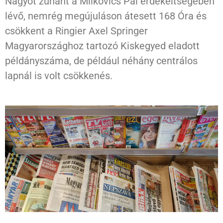
Nagyot zuhant a Milkovics Pál érdekeltségében
lévő, nemrég megújuláson átesett 168 Óra és
csökkent a Ringier Axel Springer
Magyarországhoz tartozó Kiskegyed eladott
példányszáma, de például néhány centrálos
lapnál is volt csökkenés.