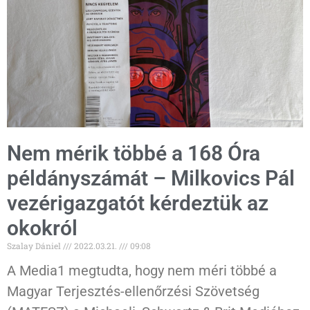
Nem mérik többé a 168 Óra
példányszámát – Milkovics Pál
vezérigazgatót kérdeztük az
okokról
Szalay Dániel
2022.03.21.
09:08
A Media1 megtudta, hogy nem méri többé a
Magyar Terjesztés-ellenőrzési Szövetség