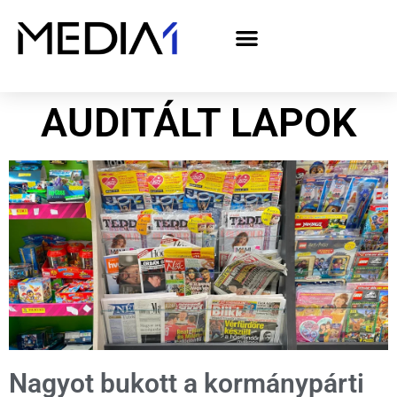
A Media1 médiaajánlata politikai hirdetőknek– országgyűlési választás 2026
AUDITÁLT LAPOK
Nagyot bukott a kormánypárti