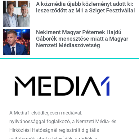
A közmédia újabb közleményt adott ki:
leszerződött az M1 a Sziget Fesztivállal
Nekiment Magyar Péternek Hajdú
Gáborék menesztése miatt a Magyar
Nemzeti Médiaszövetség
A Media1 elsődlegesen médiával,
nyilvánossággal foglalkozó, a Nemzeti Média- és
Hírközlési Hatóságnál regisztrált digitális
sajtótermék, ahol a televíziók, a rádiók, a