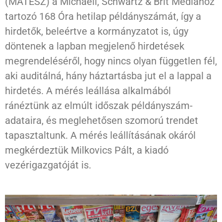
(MATESZ) a Michaeli, Schwartz & Brit Mediához
tartozó 168 Óra hetilap példányszámát, így a
hirdetők, beleértve a kormányzatot is, úgy
döntenek a lapban megjelenő hirdetések
megrendeléséről, hogy nincs olyan független fél,
aki auditálná, hány háztartásba jut el a lappal a
hirdetés. A mérés leállása alkalmából
ránéztünk az elmúlt időszak példányszám-
adataira, és meglehetősen szomorú trendet
tapasztaltunk. A mérés leállításának okáról
megkérdeztük Milkovics Pált, a kiadó
vezérigazgatóját is.