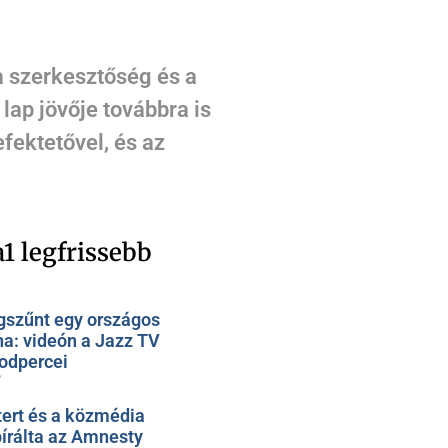
 a szerkesztőség és a
lap jövője továbbra is
fektetővel, és az
1 legfrissebb
szűnt egy országos
na: videón a Jazz TV
odpercei
7
ert és a közmédia
bírálta az Amnesty