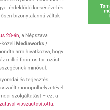
Tám
gyel érdeklődő kiesésével és
mű
rősen bizonytalanná váltak
us 28-án
, a Népszava
-közeli
Mediaworks /
mondta arra hivatkozva, hogy
z millió forintos tartozást
ésszegésnek minősül.
nyomdai és terjesztési
isszaélt monopolhelyzetével
omdai szolgáltatást – ezt a
zatával visszautasította
.