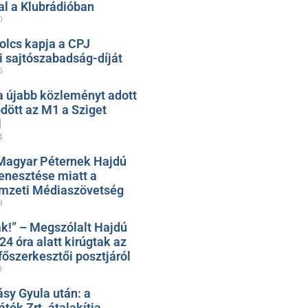
al a Klubrádióban
0
olcs kapja a CPJ
 sajtószabadság-díját
5
 újabb közleményt adott
ődött az M1 a Sziget
l
4
Magyar Péternek Hajdú
nesztése miatt a
mzeti Médiaszövetség
9
k!” – Megszólalt Hajdú
 24 óra alatt kirúgtak az
őszerkesztői posztjáról
0
ásy Gyula után: a
ték Zrt. átalakítja