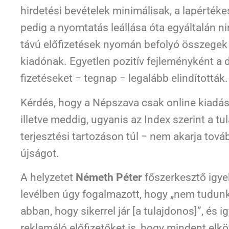
hirdetési bevételek minimálisak, a lapérték
pedig a nyomtatás leállása óta egyáltalán n
távú előfizetések nyomán befolyó összegek
kiadónak. Egyetlen pozitív fejleményként a 
fizetéseket − tegnap − legalább elindították.
Kérdés, hogy a Népszava csak online kiadá
illetve meddig, ugyanis az Index szerint a t
terjesztési tartozáson túl − nem akarja tová
újságot.
A helyzetet
Németh Péter
főszerkesztő igyek
levélben úgy fogalmazott, hogy „nem tudunk 
abban, hogy sikerrel jár [a tulajdonos]”, és
reklamáló előfizetőket is, hogy mindent elk