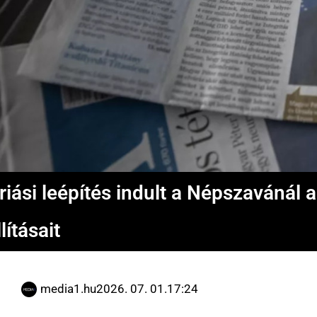
riási leépítés indult a Népszavánál az
llításait
media1.hu
2026. 07. 01.
17:24