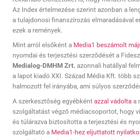
Az Index értelmezése szerint azonban a len
a tulajdonosi finanszírozás elmaradásával e
ezek a remények.
Mint arról elsőként a
Media1 beszámolt máj
nyomdai és terjesztési szerződését a Fidesz
Medialog-DMHM Zrt.
azonnali hatállyal fel
a lapot kiadó XXI. Század Média Kft. több szá
halmozott fel irányába, ami súlyos szerződ
A szerkesztőség egyébként
azzal vádolta
a 
szolgáltatást végző médiacsoportot, hogy v
és túlárazva biztosította a terjesztési és ny
szolgáltató a
Media1-hez eljuttatott nyilatko