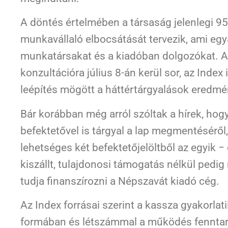
A döntés értelmében a társaság jelenlegi 9
munkavállaló elbocsátását tervezik, ami egya
munkatársakat és a kiadóban dolgozókat. Az
konzultációra július 8-án kerül sor, az Index
leépítés mögött a háttértárgyalások eredmé
Bár korábban még arról szóltak a hírek, hogy
befektetővel is tárgyal a lap megmentéséről,
lehetséges két befektetőjelöltből az egyik −
kiszállt, tulajdonosi támogatás nélkül pedi
tudja finanszírozni a Népszavát kiadó cég.
Az Index forrásai szerint a kassza gyakorlatil
formában és létszámmal a működés fenntarth