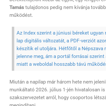
Tamás
tulajdonos pedig nem kívánja tovább
működést.
Az Index szerint a júniusi béreket ugyan
lap digitális változatát, a PDF-verziót a
készítik el utoljára. Hétfőtől a Népszav
jelenne meg, ám a portál forrásai szerint
miatt a weboldal hosszabb távú működés
Miután a napilap már három hete nem jelen
munkáltató 2026. július 1-jén hivatalosan is
szakszervezetet arról, hogy csoportos létszá
megindítani.