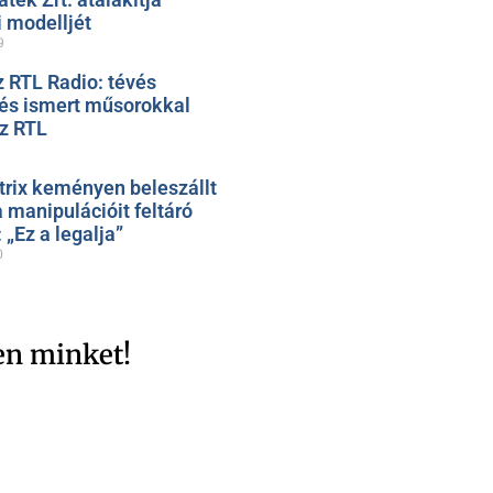
 modelljét
9
z RTL Radio: tévés
 és ismert műsorokkal
az RTL
trix keményen beleszállt
 manipulációit feltáró
„Ez a legalja”
0
en minket!