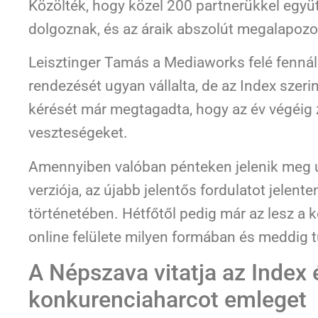
Közölték, hogy közel 200 partnerükkel együt
dolgoznak, és az áraik abszolút megalapozo
Leisztinger Tamás a Mediaworks felé fennál
rendezését ugyan vállalta, de az Index szer
kérését már megtagadta, hogy az év végéig 
veszteségeket.
Amennyiben valóban pénteken jelenik meg u
verziója, az újabb jelentős fordulatot jelent
történetében. Hétfőtől pedig már az lesz a 
online felülete milyen formában és meddig 
A Népszava vitatja az Index 
konkurenciaharcot emleget