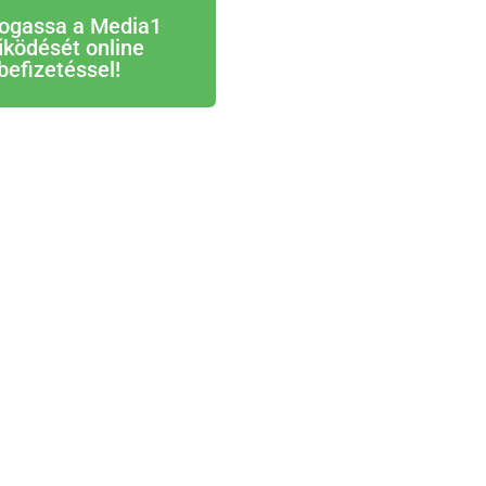
ogassa a Media1
ködését online
befizetéssel!