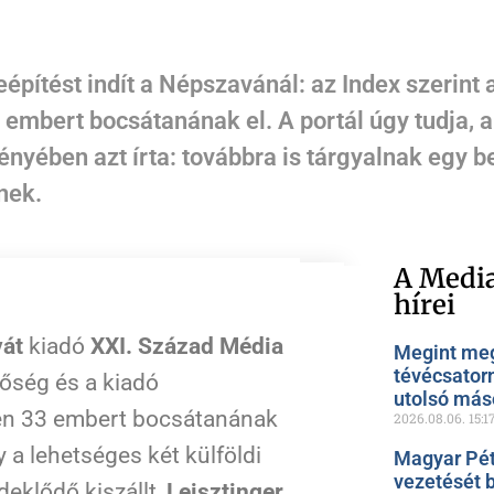
építést indít a Népszavánál: az Index szerint
mbert bocsátanának el. A portál úgy tudja, a 
yében azt írta: továbbra is tárgyalnak egy be
nek.
A Media
hírei
át
kiadó
XXI. Század Média
Megint meg
tévécsator
tőség és a kiadó
utolsó más
en 33 embert bocsátanának
2026.08.06.
15:1
gy a lehetséges két külföldi
Magyar Pét
vezetését 
rdeklődő kiszállt,
Leisztinger