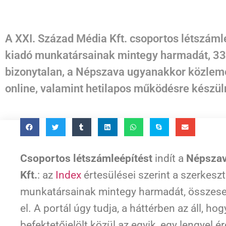
A XXI. Század Média Kft. csoportos létszámle
kiadó munkatársainak mintegy harmadát, 33 e
bizonytalan, a Népszava ugyanakkor közlemén
online, valamint hetilapos működésre készül
Csoportos létszámleépítést
indít a
Népszav
Kft.
: az
Index
értesülései szerint a szerkesz
munkatársainak mintegy harmadát, összes
el. A portál úgy tudja, a háttérben az áll, ho
befektetőjelölt közül az egyik, egy lengyel é