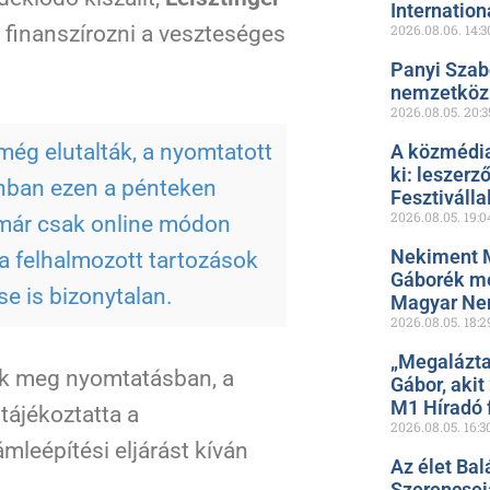
Internation
 finanszírozni a veszteséges
2026.08.06.
14:3
Panyi Szab
nemzetközi
2026.08.05.
20:3
 még elutalták, a nyomtatott
A közmédia
ki: leszerz
zonban ezen a pénteken
Fesztiválla
2026.08.05.
19:0
a már csak online módon
Nekiment 
 a felhalmozott tartozások
Gáborék me
e is bizonytalan.
Magyar Ne
2026.08.05.
18:2
„Megalázta
ik meg nyomtatásban, a
Gábor, akit
M1 Híradó f
 tájékoztatta a
2026.08.05.
16:3
mleépítési eljárást kíván
Az élet Bal
Szerencsejá