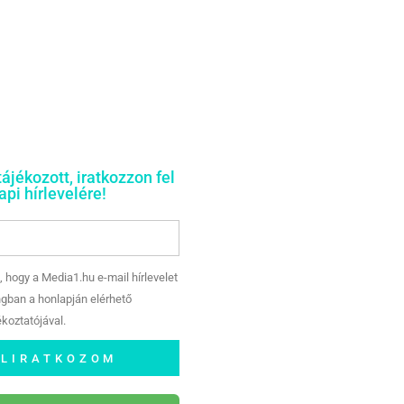
tájékozott, iratkozzon fel
pi hírlevelére!
, hogy a Media1.hu e-mail hírlevelet
gban a honlapján elérhető
koztatójával.
ELIRATKOZOM