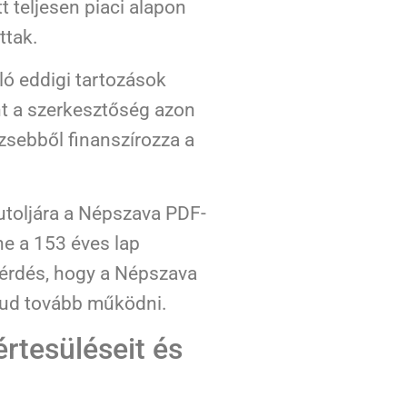
t teljesen piaci alapon
ttak.
ló eddigi tartozások
int a szerkesztőség azon
zsebből finanszírozza a
toljára a Népszava PDF-
ene a 153 éves lap
kérdés, hogy a Népszava
tud tovább működni.
értesüléseit és