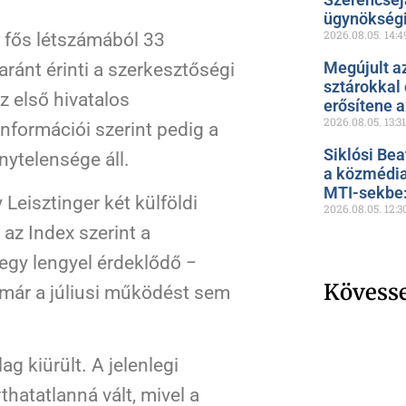
ügynökségi
2026.08.05.
14:4
5 fős létszámából 33
Megújult a
ránt érinti a szerkesztőségi
sztárokkal
 első hivatalos
erősítene 
2026.08.05.
13:31
 információi szerint pedig a
Siklósi Bea
nytelensége áll.
a közmédia
MTI-sekbe: 
 Leisztinger két külföldi
2026.08.05.
12:3
 az Index szerint a
 egy lengyel érdeklődő −
Kövess
g már a júliusi működést sem
ag kiürült. A jelenlegi
atatlanná vált, mivel a