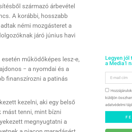
esítésből származó árbevétel
incs. A korábbi, hosszabb
 adtak némi mozgásteret a
dolgozóknak járó június havi
Legyen jól 
s esetén működőképes lesz-e,
a Media1 na
ulajdonos − a nyomdai és a
bb finanszírozni a patinás
Hozzájárulok
küldjön összhan
ezett kezelni, aki egy belső
adatvédelmi tájé
mást tenni, mint bízni
F
 igyekezett megnyugtatni a
övetnek a piacon maradásért.