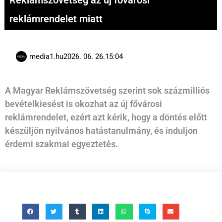
Reklámszövetség az új fővárosi
reklámrendelet miatt
media1.hu
2026. 06. 26.
15:04
A Magyar Reklámszövetség szerint sok százmilliós
bevételkiesést is okozhat az új fővárosi
reklámrendelet, ezért azt kérik, hogy a döntés előtt
készüljön nyilvános hatástanulmány, és induljon
érdemi szakmai egyeztetés.