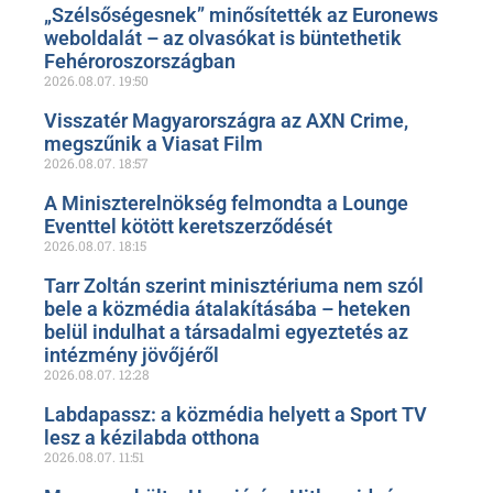
„Szélsőségesnek” minősítették az Euronews
weboldalát – az olvasókat is büntethetik
Fehéroroszországban
2026.08.07.
19:50
Visszatér Magyarországra az AXN Crime,
megszűnik a Viasat Film
2026.08.07.
18:57
A Miniszterelnökség felmondta a Lounge
Eventtel kötött keretszerződését
2026.08.07.
18:15
Tarr Zoltán szerint minisztériuma nem szól
bele a közmédia átalakításába – heteken
belül indulhat a társadalmi egyeztetés az
intézmény jövőjéről
2026.08.07.
12:28
Labdapassz: a közmédia helyett a Sport TV
lesz a kézilabda otthona
2026.08.07.
11:51