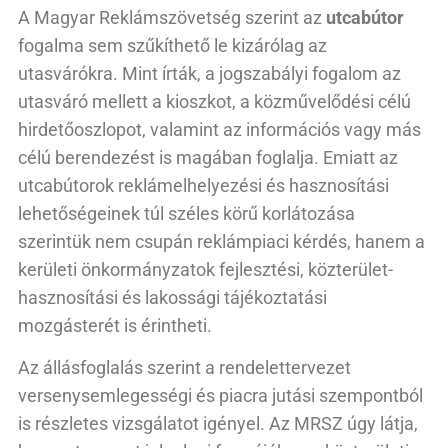
A Magyar Reklámszövetség szerint az
utcabútor
fogalma sem szűkíthető le kizárólag az
utasvárókra. Mint írták, a jogszabályi fogalom az
utasváró mellett a kioszkot, a közművelődési célú
hirdetőoszlopot, valamint az információs vagy más
célú berendezést is magában foglalja. Emiatt az
utcabútorok reklámelhelyezési és hasznosítási
lehetőségeinek túl széles körű korlátozása
szerintük nem csupán reklámpiaci kérdés, hanem a
kerületi önkormányzatok fejlesztési, közterület-
hasznosítási és lakossági tájékoztatási
mozgásterét is érintheti.
Az állásfoglalás szerint a rendelettervezet
versenysemlegességi és piacra jutási szempontból
is részletes vizsgálatot igényel. Az MRSZ úgy látja,