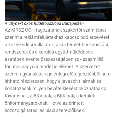
A Citynext okos hirdetőoszlopa Budapesten
Az MRSZ OOH tagozatának szakértői számításai
szerint a reklámfelületekhez kapcsolódó árbevétel
a közlekedési vállalatok, a közterület-hasznosítási
rendszerek és a kerületi együttműködések
esetében évente összességében sok százmillió
forintos nagyságrendet is elérhet. A szervezet
szerint ugyanakkor a jelenlegi előterjesztésből nem
látható részletesen, hogy a javasolt tilalmak és
korlátozások milyen bevételkiesést okozhatnak a
fővárosnak, a BKV-nak, a BKK-nak, a kerületi
önkormányzatoknak, illetve az érintett
közszolgáltatási és piaci szereplőknek.