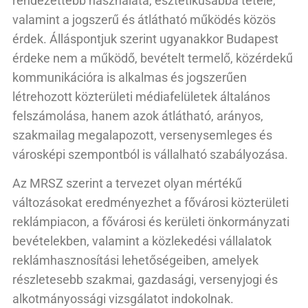
rendezettebb használata, esztétikusabbá tétele,
valamint a jogszerű és átlátható működés közös
érdek. Álláspontjuk szerint ugyanakkor Budapest
érdeke nem a működő, bevételt termelő, közérdekű
kommunikációra is alkalmas és jogszerűen
létrehozott közterületi médiafelületek általános
felszámolása, hanem azok átlátható, arányos,
szakmailag megalapozott, versenysemleges és
városképi szempontból is vállalható szabályozása.
Az MRSZ szerint a tervezet olyan mértékű
változásokat eredményezhet a fővárosi közterületi
reklámpiacon, a fővárosi és kerületi önkormányzati
bevételekben, valamint a közlekedési vállalatok
reklámhasznosítási lehetőségeiben, amelyek
részletesebb szakmai, gazdasági, versenyjogi és
alkotmányossági vizsgálatot indokolnak.