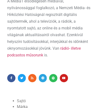
A Media1 elsődlegesen médiával,
nyilvánossággal foglalkozó, a Nemzeti Média- és
Hírközlési Hatóságnál regisztrált digitális
sajtótermék, ahol a televíziók, a rádiók, a
nyomtatott sajtó, az online és a mobil média
világának aktualitásairól olvashat. Ezenkívül
helyszíni tudósításokkal, interjúkkal és időnként
oknyomozásokkal jövünk. Van
rádió- illetve
podcastos műsorunk
is.
Sajtó
Márka