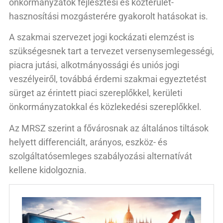
önkormányzatok fejlesztési és közterület-
hasznosítási mozgásterére gyakorolt hatásokat is.
A szakmai szervezet jogi kockázati elemzést is
szükségesnek tart a tervezet versenysemlegességi,
piacra jutási, alkotmányossági és uniós jogi
veszélyeiről, továbbá érdemi szakmai egyeztetést
sürget az érintett piaci szereplőkkel, kerületi
önkormányzatokkal és közlekedési szereplőkkel.
Az MRSZ szerint a fővárosnak az általános tiltások
helyett differenciált, arányos, eszköz- és
szolgáltatósemleges szabályozási alternatívát
kellene kidolgoznia.