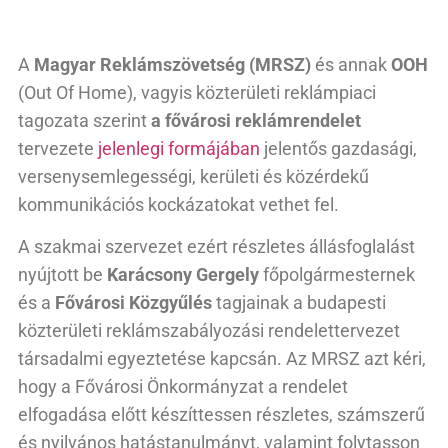
A
Magyar Reklámszövetség
(MRSZ)
és annak
OOH
(Out Of Home), vagyis közterületi reklámpiaci
tagozata szerint
a fővárosi reklámrendelet
tervezete
jelenlegi formájában
jelentős gazdasági,
versenysemlegességi, kerületi és közérdekű
kommunikációs kockázatokat vethet fel.
A szakmai szervezet ezért részletes állásfoglalást
nyújtott be
Karácsony Gergely
főpolgármesternek
és a
Fővárosi Közgyűlés
tagjainak a budapesti
közterületi reklámszabályozási rendelettervezet
társadalmi egyeztetése kapcsán. Az MRSZ azt kéri,
hogy a Fővárosi Önkormányzat a rendelet
elfogadása előtt készíttessen részletes, számszerű
és nyilvános hatástanulmányt, valamint folytasson