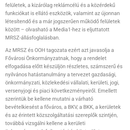
felületek, a kizárólag reklámcélú és a közérdekű
funkciókat is ellátó eszközök, valamint az újonnan
létesítendő és a már jogszerűen működő felületek
között – olvasható a Media1-hez is eljuttatott
MRSZ-állásfoglalásban.
Az MRSZ és OOH tagozata ezért azt javasolja a
Fővárosi Önkormányzatnak, hogy a rendelet
elfogadása előtt készüljön részletes, számszerű és
nyilvános hatástanulmány a tervezet gazdasági,
önkormányzati, közlekedési vállalati, kerületi, jogi,
versenyjogi és piaci következményeiről. Emellett
szerintük be kellene mutatni a várható
bevételkiesést a főváros, a BKV, a BKK, a kerületek
és az érintett közszolgáltatási szereplők szintjén,
továbbá vizsgálni kellene a kerületi