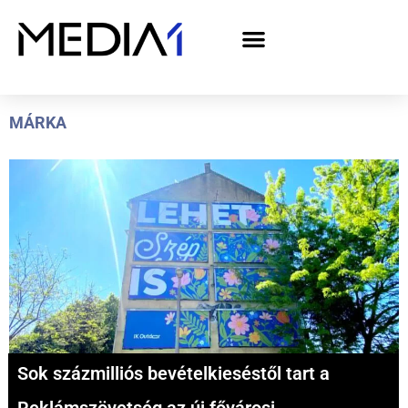
A Media1 médiaajánlata politikai hirdetőknek– országgyűlési választás 2026
MÁRKA
Sok százmilliós bevételkieséstől tart a