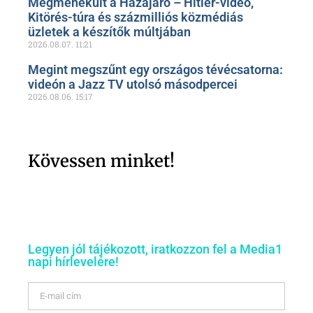
Megmenekült a Hazajáró – Hitler-videó,
Kitörés-túra és százmilliós közmédiás
üzletek a készítők múltjában
2026.08.07.
11:21
Megint megszűnt egy országos tévécsatorna:
videón a Jazz TV utolsó másodpercei
2026.08.06.
15:17
Kövessen minket!
Legyen jól tájékozott, iratkozzon fel a Media1
napi hírlevelére!