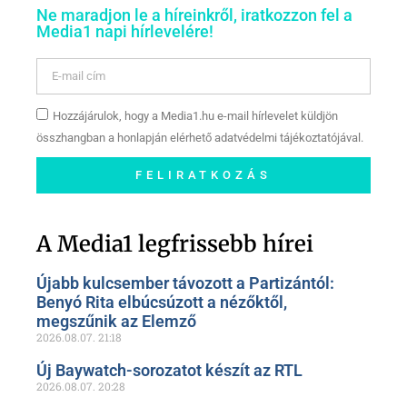
Ne maradjon le a híreinkről, iratkozzon fel a
Media1 napi hírlevelére!
Hozzájárulok, hogy a Media1.hu e-mail hírlevelet küldjön
összhangban a honlapján elérhető adatvédelmi tájékoztatójával.
FELIRATKOZÁS
Szóljon hozzá a Facebook-
oldalunkon!
A Media1 legfrissebb hírei
Újabb kulcsember távozott a Partizántól:
Benyó Rita elbúcsúzott a nézőktől,
megszűnik az Elemző
2026.08.07.
21:18
Új Baywatch-sorozatot készít az RTL
2026.08.07.
20:28