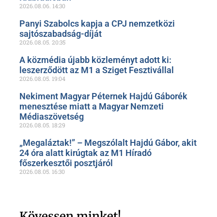
2026.08.06.
14:30
Panyi Szabolcs kapja a CPJ nemzetközi
sajtószabadság-díját
2026.08.05.
20:35
A közmédia újabb közleményt adott ki:
leszerződött az M1 a Sziget Fesztivállal
2026.08.05.
19:04
Nekiment Magyar Péternek Hajdú Gáborék
menesztése miatt a Magyar Nemzeti
Médiaszövetség
2026.08.05.
18:29
„Megaláztak!” – Megszólalt Hajdú Gábor, akit
24 óra alatt kirúgtak az M1 Híradó
főszerkesztői posztjáról
2026.08.05.
16:30
Kövessen minket!