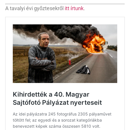
A tavalyi évi győztesekről
itt írtunk
.