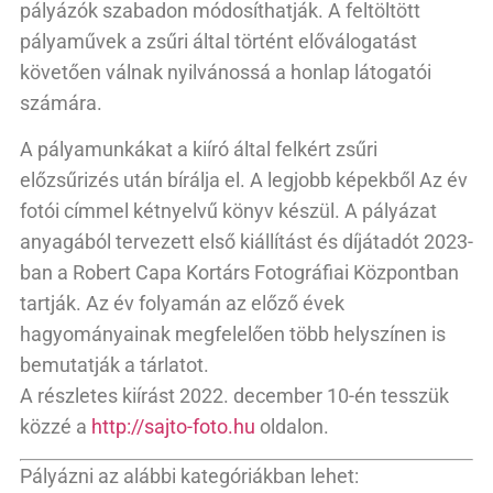
pályázók szabadon módosíthatják. A feltöltött
pályaművek a zsűri által történt előválogatást
követően válnak nyilvánossá a honlap látogatói
számára.
A pályamunkákat a kiíró által felkért zsűri
előzsűrizés után bírálja el. A legjobb képekből Az év
fotói címmel kétnyelvű könyv készül. A pályázat
anyagából tervezett első kiállítást és díjátadót 2023-
ban a Robert Capa Kortárs Fotográfiai Központban
tartják. Az év folyamán az előző évek
hagyományainak megfelelően több helyszínen is
bemutatják a tárlatot.
A részletes kiírást 2022. december 10-én tesszük
közzé a
http://sajto-foto.hu
oldalon.
Pályázni az alábbi kategóriákban lehet: