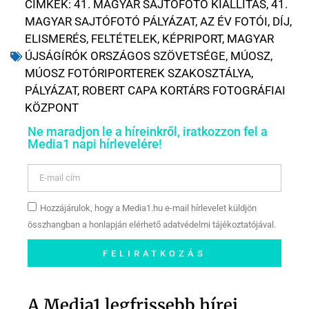
CÍMKÉK:
41. MAGYAR SAJTÓFOTÓ KIÁLLÍTÁS
,
41.
MAGYAR SAJTÓFOTÓ PÁLYÁZAT
,
AZ ÉV FOTÓI
,
DÍJ
,
ELISMERÉS
,
FELTÉTELEK
,
KÉPRIPORT
,
MAGYAR
ÚJSÁGÍRÓK ORSZÁGOS SZÖVETSÉGE
,
MÚOSZ
,
MÚOSZ FOTÓRIPORTEREK SZAKOSZTÁLYA
,
PÁLYÁZAT
,
ROBERT CAPA KORTÁRS FOTOGRÁFIAI
KÖZPONT
Ne maradjon le a híreinkről, iratkozzon fel a
Media1 napi hírlevelére!
Hozzájárulok, hogy a Media1.hu e-mail hírlevelet küldjön
összhangban a honlapján elérhető adatvédelmi tájékoztatójával.
FELIRATKOZÁS
Szóljon hozzá a Facebook-
oldalunkon!
A Media1 legfrissebb hírei