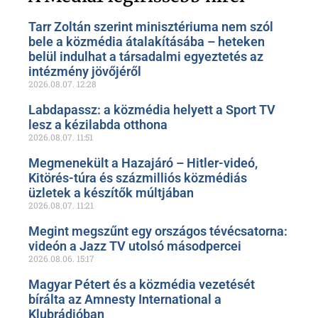
Tarr Zoltán szerint minisztériuma nem szól
bele a közmédia átalakításába – heteken
belül indulhat a társadalmi egyeztetés az
intézmény jövőjéről
2026.08.07.
12:28
Labdapassz: a közmédia helyett a Sport TV
lesz a kézilabda otthona
2026.08.07.
11:51
Megmenekült a Hazajáró – Hitler-videó,
Kitörés-túra és százmilliós közmédiás
üzletek a készítők múltjában
2026.08.07.
11:21
Megint megszűnt egy országos tévécsatorna:
videón a Jazz TV utolsó másodpercei
2026.08.06.
15:17
Magyar Pétert és a közmédia vezetését
bírálta az Amnesty International a
Klubrádióban