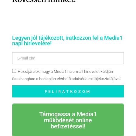
Legyen jól tájékozott, iratkozzon fel a Media1
napi hírlevelére!
Hozzájárulok, hogy a Media1.hu e-mail hírlevelet küldjön
összhangban a honlapján elérhető adatvédelmi tájékoztatójával.
FELIRATKOZOM
Támogassa a Media1
működését online
befizetéssel!