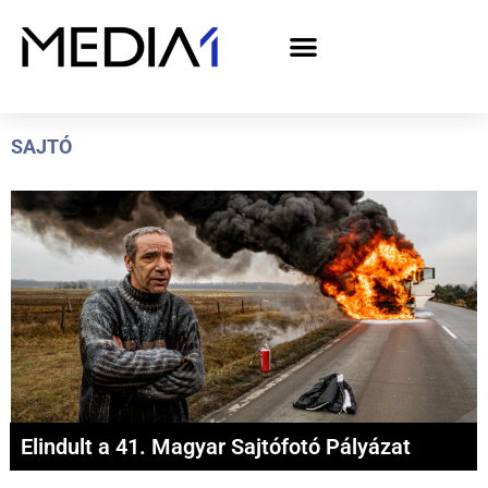
A Media1 médiaajánlata politikai hirdetőknek– országgyűlési választás 2026
SAJTÓ
Elindult a 41. Magyar Sajtófotó Pályázat