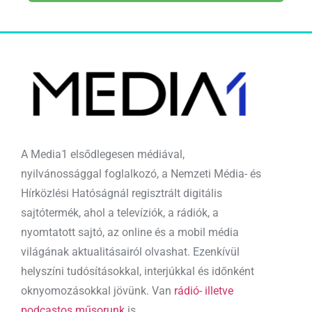
A Media1 elsődlegesen médiával,
nyilvánossággal foglalkozó, a Nemzeti Média- és
Hírközlési Hatóságnál regisztrált digitális
sajtótermék, ahol a televíziók, a rádiók, a
nyomtatott sajtó, az online és a mobil média
világának aktualitásairól olvashat. Ezenkívül
helyszíni tudósításokkal, interjúkkal és időnként
oknyomozásokkal jövünk. Van
rádió- illetve
podcastos műsorunk
is.