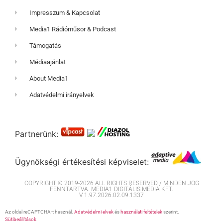
Impresszum & Kapcsolat
Media1 Rádióműsor & Podcast
Támogatás
Médiaajánlat
About Media1
Adatvédelmi irányelvek
Partnerünk:
Ügynökségi értékesítési képviselet:
COPYRIGHT © 2019-2026 ALL RIGHTS RESERVED / MINDEN JOG
FENNTARTVA. MEDIA1 DIGITÁLIS MÉDIA KFT.
V 1.97.2026.02.09.1337
Az oldal reCAPTCHA-t használ.
Adatvédelmi elvek
és
használati feltételek
szerint.
Sütibeállítások