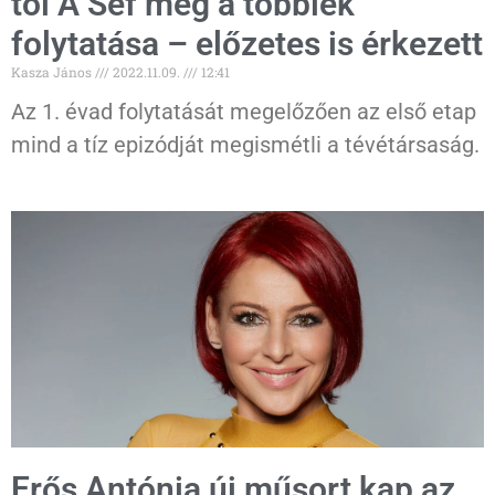
től A Séf meg a többiek
folytatása – előzetes is érkezett
Kasza János
2022.11.09.
12:41
Az 1. évad folytatását megelőzően az első etap
mind a tíz epizódját megismétli a tévétársaság.
Erős Antónia új műsort kap az