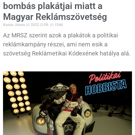
bombás plakátjai miatt a
Magyar Reklámszövetség
Kasza János
2022.11.09.
13:46
Az MRSZ szerint azok a plakátok a politikai
reklámkampány részei, ami nem esik a
szövetség Reklámetikai Kódexének hatálya alá.