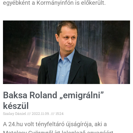
egyébként a Kormányinfón is előkerült.
Baksa Roland „emigrálni”
készül
Szalay Dániel
2022.11.09.
15:24
A 24.hu volt tényfeltáró újságírója, aki a