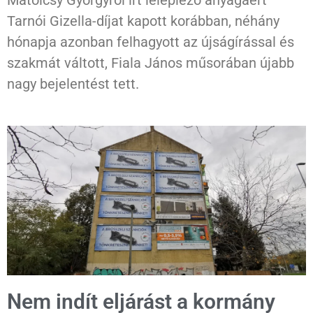
Matolcsy Györgyről írt leleplező anyagáért
Tarnói Gizella-díjat kapott korábban, néhány
hónapja azonban felhagyott az újságírással és
szakmát váltott, Fiala János műsorában újabb
nagy bejelentést tett.
Nem indít eljárást a kormány