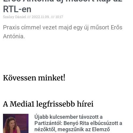
RTL-en
Szalay Dániel
2022.11.09.
10:17
Praxis címmel vezet majd egy új műsort Erős
Antónia.
Kövessen minket!
A Media1 legfrissebb hírei
Újabb kulcsember távozott a
Partizántól: Benyó Rita elbúcsúzott a
nézőktől, megszűnik az Elemző