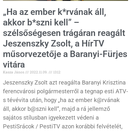
„Ha az ember k*rvának áll,
akkor b*szni kell” –
szélsőségesen trágáran reagált
Jeszenszky Zsolt, a HírTV
műsorvezetője a Baranyi-Fürjes
vitára
Kasza János
2022.11.09.
13:12
Jeszenszky Zsolt azt reagálta Baranyi Krisztina
ferencvárosi polgármesterről a tegnap esti ATV-
s tévévita után, hogy „ha az ember k@rvának
áll, akkor b@szni kell”, majd a rá jellemző
sajátos stílusban igyekezett védeni a
PestiSrácok / PestiTV azon korábbi felvételét,