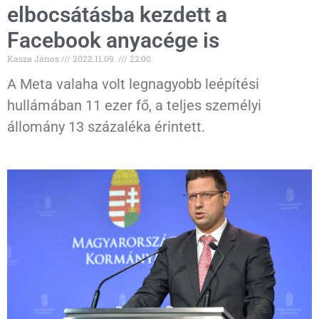
elbocsátásba kezdett a
Facebook anyacége is
Kasza János
2022.11.09.
22:00
A Meta valaha volt legnagyobb leépítési
hullámában 11 ezer fő, a teljes személyi
állomány 13 százaléka érintett.