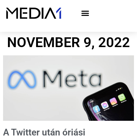
A Media1 médiaajánlata politikai hirdetőknek– országgyűlési választás 2026
NOVEMBER 9, 2022
A Twitter után óriási