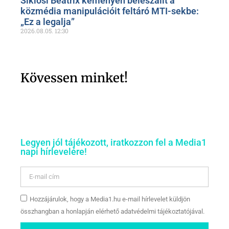
Siklósi Beatrix keményen beleszállt a
közmédia manipulációit feltáró MTI-sekbe:
„Ez a legalja”
2026.08.05.
12:30
Kövessen minket!
Legyen jól tájékozott, iratkozzon fel a Media1
napi hírlevelére!
Hozzájárulok, hogy a Media1.hu e-mail hírlevelet küldjön
összhangban a honlapján elérhető adatvédelmi tájékoztatójával.