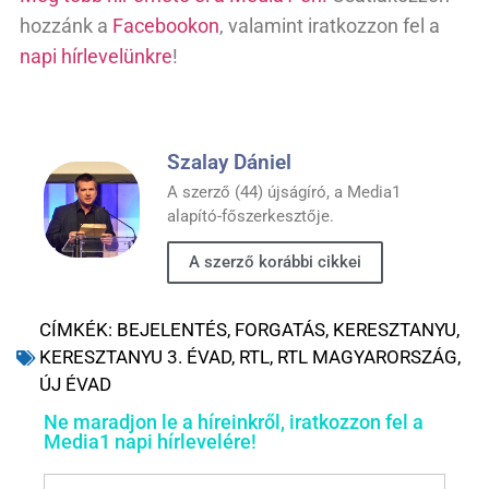
hozzánk a
Facebookon
, valamint iratkozzon fel a
napi hírlevelünkre
!
Szalay Dániel
A szerző (44) újságíró, a Media1
alapító-főszerkesztője.
A szerző korábbi cikkei
CÍMKÉK:
BEJELENTÉS
,
FORGATÁS
,
KERESZTANYU
,
KERESZTANYU 3. ÉVAD
,
RTL
,
RTL MAGYARORSZÁG
,
ÚJ ÉVAD
Ne maradjon le a híreinkről, iratkozzon fel a
Media1 napi hírlevelére!