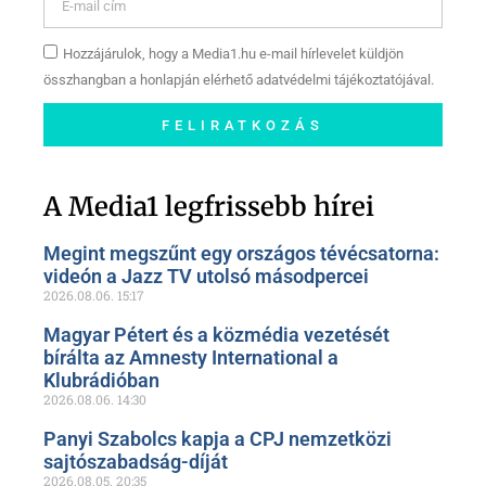
Hozzájárulok, hogy a Media1.hu e-mail hírlevelet küldjön
összhangban a honlapján elérhető adatvédelmi tájékoztatójával.
FELIRATKOZÁS
Szóljon hozzá a Facebook-
oldalunkon!
A Media1 legfrissebb hírei
Megint megszűnt egy országos tévécsatorna:
videón a Jazz TV utolsó másodpercei
2026.08.06.
15:17
Magyar Pétert és a közmédia vezetését
bírálta az Amnesty International a
Klubrádióban
2026.08.06.
14:30
Panyi Szabolcs kapja a CPJ nemzetközi
sajtószabadság-díját
2026.08.05.
20:35