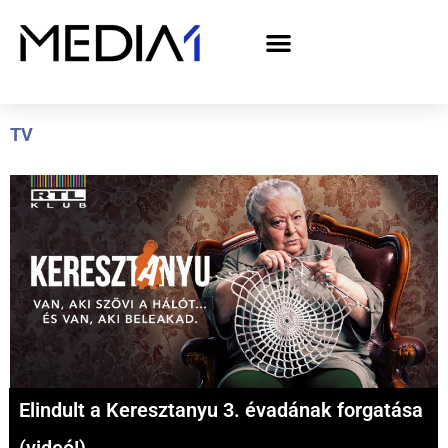
A Media1 médiaajánlata politikai hirdetőknek– országgyűlési választás 2026
TV
Elindult a Keresztanyu 3. évadának forgatása