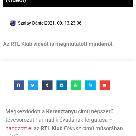
(videó!)
Szalay Dániel
2021. 09. 13.
23:06
Az RTL Klub videót is megmutatott minderről.
Megkezdődött a
Keresztanyu
című népszerű
tévésorozat harmadik évadának forgatása –
hangzott el
az
RTL Klub
Fókusz
című műsorában