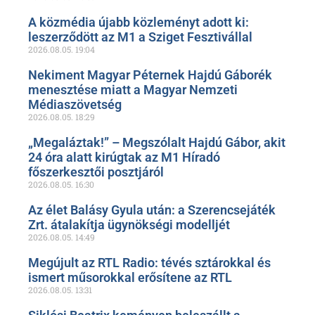
A közmédia újabb közleményt adott ki:
leszerződött az M1 a Sziget Fesztivállal
2026.08.05.
19:04
Nekiment Magyar Péternek Hajdú Gáborék
menesztése miatt a Magyar Nemzeti
Médiaszövetség
2026.08.05.
18:29
„Megaláztak!” – Megszólalt Hajdú Gábor, akit
24 óra alatt kirúgtak az M1 Híradó
főszerkesztői posztjáról
2026.08.05.
16:30
Az élet Balásy Gyula után: a Szerencsejáték
Zrt. átalakítja ügynökségi modelljét
2026.08.05.
14:49
Megújult az RTL Radio: tévés sztárokkal és
ismert műsorokkal erősítene az RTL
2026.08.05.
13:31