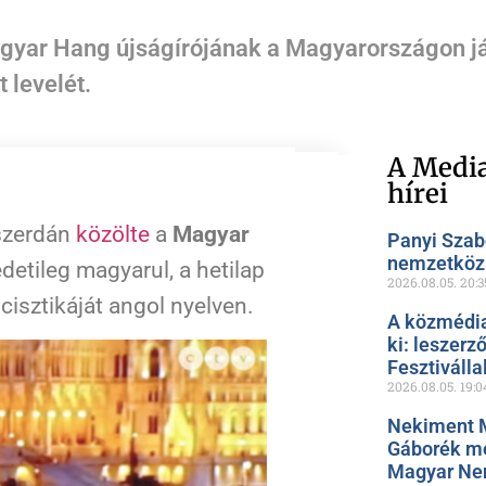
agyar Hang újságírójának a Magyarországon já
 levelét.
A Media
hírei
zerdán
közölte
a
Magyar
Panyi Szab
nemzetközi
edetileg magyarul, a hetilap
2026.08.05.
20:3
cisztikáját angol nyelven.
A közmédia
ki: leszerz
Fesztiválla
2026.08.05.
19:0
Nekiment 
Gáborék me
Magyar Ne