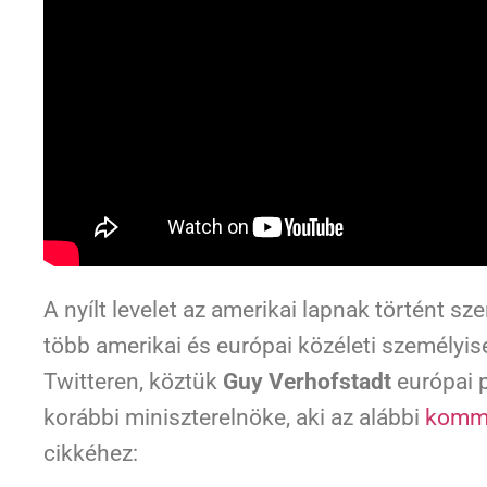
A nyílt levelet az amerikai lapnak történt s
több amerikai és európai közéleti személyis
Twitteren, köztük
Guy Verhofstadt
európai 
korábbi miniszterelnöke, aki az alábbi
komme
cikkéhez: