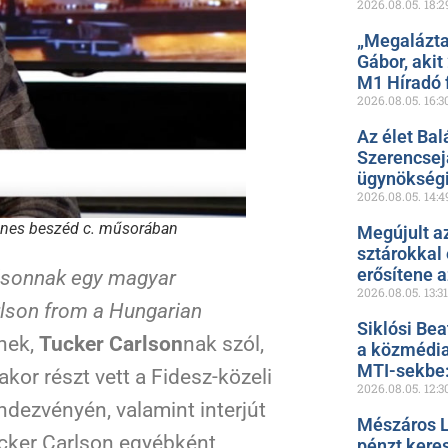
2026.08.05.
18:2
„Megalázta
Gábor, akit
M1 Híradó f
2026.08.05.
16:3
Az élet Bal
Szerencsejá
ügynökségi
2026.08.05.
14:4
enes beszéd c. műsorában
Megújult a
sztárokkal
erősítene 
arlsonnak egy magyar
2026.08.05.
13:31
rlson from a Hungarian
Siklósi Bea
snek,
Tucker Carlson
nak szól,
a közmédia
MTI-sekbe: 
kor részt vett a Fidesz-közeli
2026.08.05.
12:3
dezvényén, valamint interjút
Mészáros L
ucker Carlson egyébként
pénzt kere