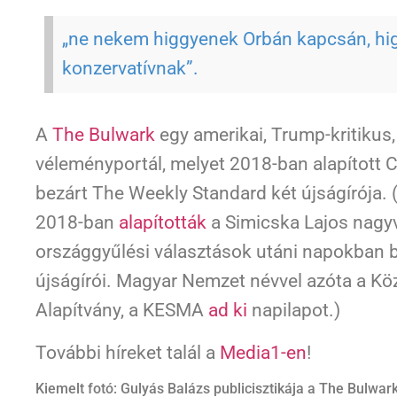
„ne nekem higgyenek Orbán kapcsán, hi
konzervatívnak”.
A
The Bulwark
egy amerikai, Trump-kritikus, 
véleményportál, melyet 2018-ban alapított Cha
bezárt The Weekly Standard két újságírója.
2018-ban
alapították
a Simicska Lajos nagyvá
országgyűlési választások utáni napokban
újságírói. Magyar Nemzet névvel azóta a Kö
Alapítvány, a KESMA
ad ki
napilapot.)
További híreket talál a
Media1-en
!
Kiemelt fotó: Gulyás Balázs publicisztikája a The Bulwar