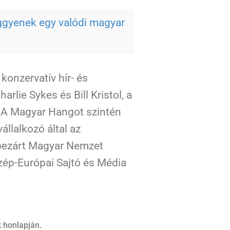
ggyenek egy valódi magyar
konzervatív hír- és
rlie Sykes és Bill Kristol, a
 (A Magyar Hangot szintén
llalkozó által az
 bezárt Magyar Nemzet
zép-Európai Sajtó és Média
k honlapján.