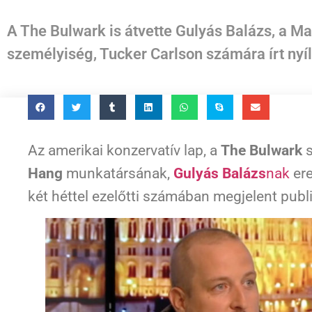
A The Bulwark is átvette Gulyás Balázs, a M
személyiség, Tucker Carlson számára írt nyílt
Az amerikai konzervatív lap, a
The Bulwark
s
Hang
munkatársának,
Gulyás Balázs
nak
er
két héttel ezelőtti számában megjelent publi