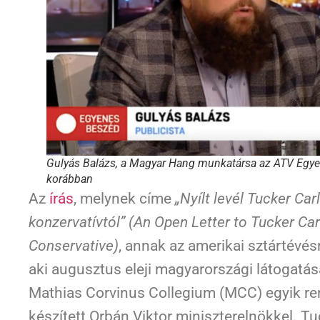
Gulyás Balázs, a Magyar Hang munkatársa az ATV Egy
korábban
Az
írás
, melynek címe
„Nyílt levél Tucker C
konzervatívtól” (An Open Letter to Tucker Ca
Conservative)
, annak az amerikai sztártévé
aki augusztus eleji magyarországi látogatása
Mathias Corvinus Collegium (MCC) egyik ren
készített Orbán Viktor miniszterelnökkel. T