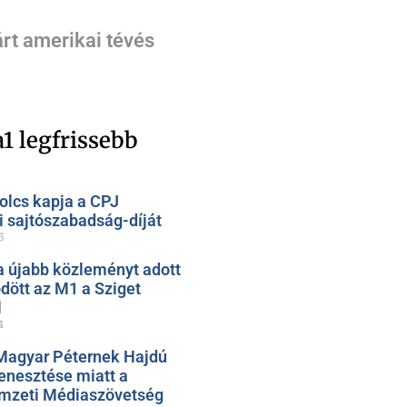
rt amerikai tévés
1 legfrissebb
olcs kapja a CPJ
 sajtószabadság-díját
5
 újabb közleményt adott
ődött az M1 a Sziget
l
4
Magyar Péternek Hajdú
nesztése miatt a
mzeti Médiaszövetség