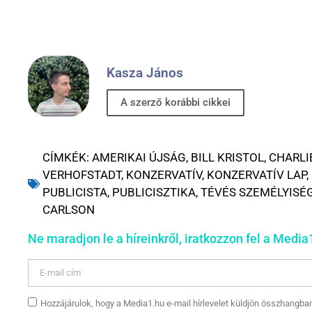
Kasza János
A szerző korábbi cikkei
CÍMKÉK:
AMERIKAI ÚJSÁG
,
BILL KRISTOL
,
CHARLI
VERHOFSTADT
,
KONZERVATÍV
,
KONZERVATÍV LAP
,
PUBLICISTA
,
PUBLICISZTIKA
,
TÉVÉS SZEMÉLYISÉ
CARLSON
Ne maradjon le a híreinkről, iratkozzon fel a Media1
Hozzájárulok, hogy a Media1.hu e-mail hírlevelet küldjön összhangba