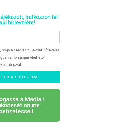
tájékozott, iratkozzon fel
pi hírlevelére!
, hogy a Media1.hu e-mail hírlevelet
gban a honlapján elérhető
koztatójával.
ELIRATKOZOM
ogassa a Media1
ködését online
befizetéssel!