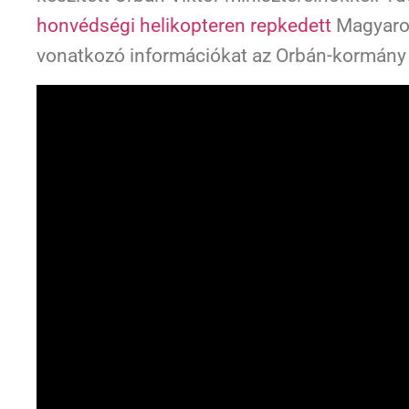
honvédségi helikopteren repkedett
Magyaror
vonatkozó információkat az Orbán-kormány 3