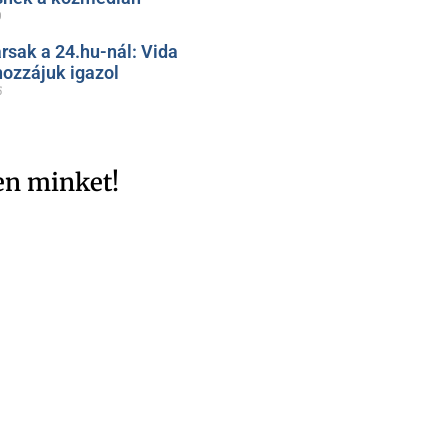
9
rsak a 24.hu-nál: Vida
hozzájuk igazol
5
en minket!