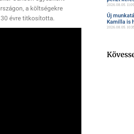
2026.08.05.
11:0
szágon, a költségekre
Új munkatá
0 évre titkosította.
Kamilla is 
2026.08.05.
10:3
Kövess