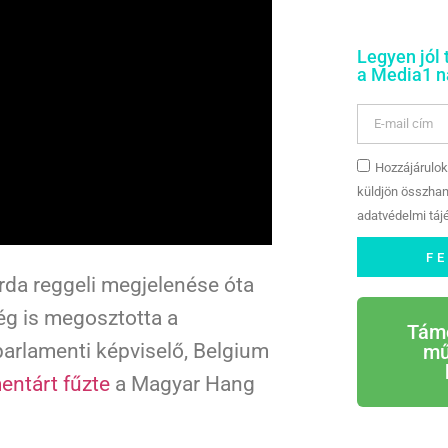
Legyen jól 
a Media1 na
Hozzájárulok
küldjön összhan
adatvédelmi tájé
F
zerda reggeli megjelenése óta
ég is megosztotta a
Tám
parlamenti képviselő, Belgium
mű
ntárt fűzte
a Magyar Hang