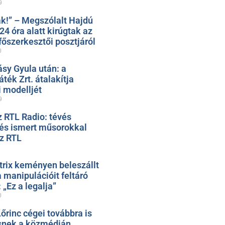
9
k!” – Megszólalt Hajdú
 24 óra alatt kirúgtak az
őszerkesztői posztjáról
0
ásy Gyula után: a
ték Zrt. átalakítja
 modelljét
9
z RTL Radio: tévés
 és ismert műsorokkal
az RTL
trix keményen beleszállt
 manipulációit feltáró
„Ez a legalja”
0
őrinc cégei továbbra is
snek a közmédián