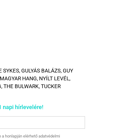
E SYKES
,
GULYÁS BALÁZS
,
GUY
MAGYAR HANG
,
NYÍLT LEVÉL
,
G
,
THE BULWARK
,
TUCKER
 napi hírlevelére!
n a honlapján elérhető adatvédelmi