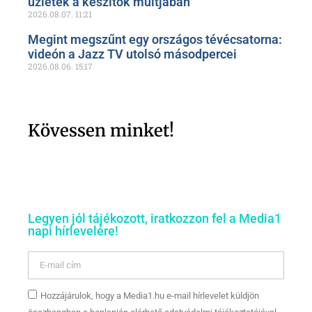
üzletek a készítők múltjában
2026.08.07.
11:21
Megint megszűnt egy országos tévécsatorna:
videón a Jazz TV utolsó másodpercei
2026.08.06.
15:17
Kövessen minket!
Legyen jól tájékozott, iratkozzon fel a Media1
napi hírlevelére!
Hozzájárulok, hogy a Media1.hu e-mail hírlevelet küldjön