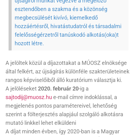
újságírói munkát végezve a megelőző
esztendőben a szakma és a közönség
megbecsülését kivívó, kiemelkedő
hozzáértésről, hivatástudatról és társadalmi
felelősségérzetről tanúskodó alkotás(oka)t
hozott létre.
A jelöltek közül a díjazottakat a MÚOSZ elnöksége
által felkért, az újságírás különféle szakterületeinek
rangos képviselőiből álló kuratórium választja ki.
A jelöléseket
2020. február 20
-ig a
sajtodij@muosz.hu
e-mail címre indoklással, a
megjelenés pontos paramétereivel, lehetőség
szerint a fölterjesztés alapjául szolgáló alkotásra
mutató linkkel lehet elküldeni
A díjat minden évben, így 2020-ban is a Magyar