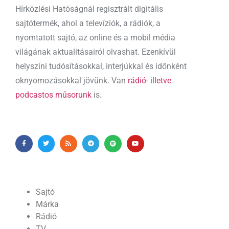
Hírközlési Hatóságnál regisztrált digitális
sajtótermék, ahol a televíziók, a rádiók, a
nyomtatott sajtó, az online és a mobil média
világának aktualitásairól olvashat. Ezenkívül
helyszíni tudósításokkal, interjúkkal és időnként
oknyomozásokkal jövünk. Van
rádió- illetve
podcastos műsorunk
is.
Sajtó
Márka
Rádió
TV