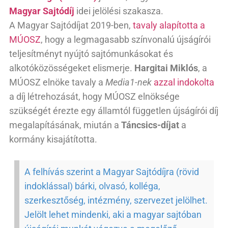
Magyar Sajtódíj
idei jelölési szakasza.
A Magyar Sajtódíjat 2019-ben,
tavaly alapította a
MÚOSZ
, hogy a legmagasabb színvonalú újságírói
teljesítményt nyújtó sajtómunkásokat és
alkotóközösségeket elismerje.
Hargitai Miklós
, a
MÚOSZ elnöke tavaly a
Media1-nek
azzal indokolta
a díj létrehozását, hogy MÚOSZ elnöksége
szükségét érezte egy államtól független újságírói díj
megalapításának, miután a
Táncsics-díjat
a
kormány kisajátította.
A felhívás szerint a Magyar Sajtódíjra (rövid
indoklással) bárki, olvasó, kolléga,
szerkesztőség, intézmény, szervezet jelölhet.
Jelölt lehet mindenki, aki a magyar sajtóban