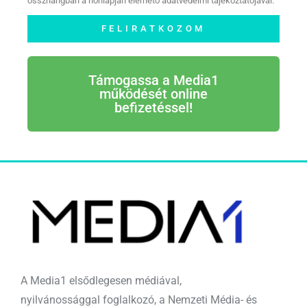
összhangban a honlapján elérhető adatvédelmi tájékoztatójával.
FELIRATKOZOM
Támogassa a Media1
működését online
befizetéssel!
A Media1 elsődlegesen médiával,
nyilvánossággal foglalkozó, a Nemzeti Média- és