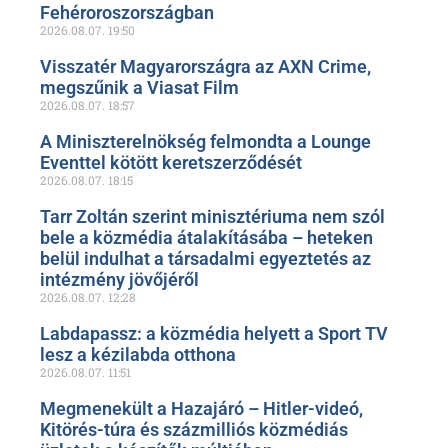
Fehéroroszországban
2026.08.07.
19:50
Visszatér Magyarországra az AXN Crime,
megszűnik a Viasat Film
2026.08.07.
18:57
A Miniszterelnökség felmondta a Lounge
Eventtel kötött keretszerződését
2026.08.07.
18:15
Tarr Zoltán szerint minisztériuma nem szól
bele a közmédia átalakításába – heteken
belül indulhat a társadalmi egyeztetés az
intézmény jövőjéről
2026.08.07.
12:28
Labdapassz: a közmédia helyett a Sport TV
lesz a kézilabda otthona
2026.08.07.
11:51
Megmenekült a Hazajáró – Hitler-videó,
Kitörés-túra és százmilliós közmédiás