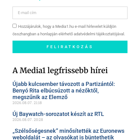
Hozzájárulok, hogy a Media1.hu e-mail hírlevelet küldjön
összhangban a honlapján elérhető adatvédelmi tájékoztatójával.
FELIRATKOZÁS
Szóljon hozzá a Facebook-
oldalunkon!
A Media1 legfrissebb hírei
Újabb kulcsember távozott a Partizántól:
Benyó Rita elbúcsúzott a nézőktől,
megszűnik az Elemző
2026.08.07.
21:18
Új Baywatch-sorozatot készít az RTL
2026.08.07.
20:28
„Szélsőségesnek” minősítették az Euronews
weboldalát – az olvasókat is büntethetik