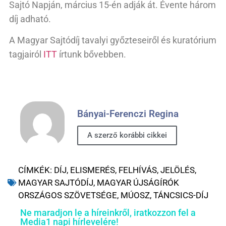
Sajtó Napján, március 15-én adják át. Évente három
díj adható.
A Magyar Sajtódíj tavalyi győzteseiről és kuratórium
tagjairól
ITT
írtunk bővebben.
Bányai-Ferenczi Regina
A szerző korábbi cikkei
CÍMKÉK:
DÍJ
,
ELISMERÉS
,
FELHÍVÁS
,
JELÖLÉS
,
MAGYAR SAJTÓDÍJ
,
MAGYAR ÚJSÁGÍRÓK
ORSZÁGOS SZÖVETSÉGE
,
MÚOSZ
,
TÁNCSICS-DÍJ
Ne maradjon le a híreinkről, iratkozzon fel a
Media1 napi hírlevelére!