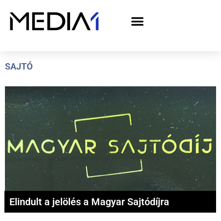
A Media1 médiaajánlata politikai hirdetőknek– országgyűlési választás 2026
SAJTÓ
Elindult a jelölés a Magyar Sajtódíjra