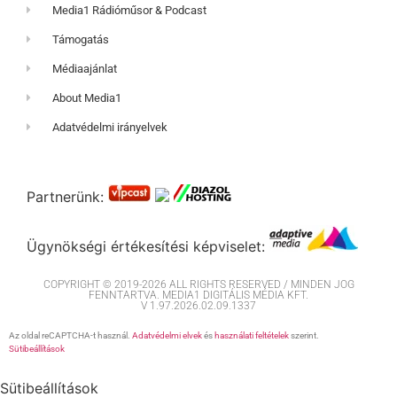
Media1 Rádióműsor & Podcast
Támogatás
Médiaajánlat
About Media1
Adatvédelmi irányelvek
Partnerünk:
Ügynökségi értékesítési képviselet:
COPYRIGHT © 2019-2026 ALL RIGHTS RESERVED / MINDEN JOG
FENNTARTVA. MEDIA1 DIGITÁLIS MÉDIA KFT.
V 1.97.2026.02.09.1337
Az oldal reCAPTCHA-t használ.
Adatvédelmi elvek
és
használati feltételek
szerint.
Sütibeállítások
Sütibeállítások