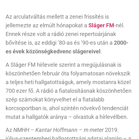
Az arculatváltás mellett a zenei frissítés is
jellemezte az elmúlt hónapokat a
Sláger FM
-nél.
Ennek része volt a rádió zenei repertoárjának
bővítése is, az eddigi ’80-as és ’90-es után a
2000-
es évek közönségkedvenc slágereivel
.
A Sláger FM hírlevele szerint a megújulásnak is
köszönhetően február óta folyamatosan növekszik
a teljes heti hallgatottságuk, amely mostanra közel
700 ezer fő. A rádió a fiatalosításnak köszönhetően
szép számokat könyvelhet el a fiatalabb
korcsoportban is, ahol szintén növekvő tendenciát
mutat a hallgatók aránya – olvastuk a hírlevélben.
Az
NMHH – Kantar Hoffmann – m meter
2019.
július-szeptemberi hallgatottsági adatai alapján – a