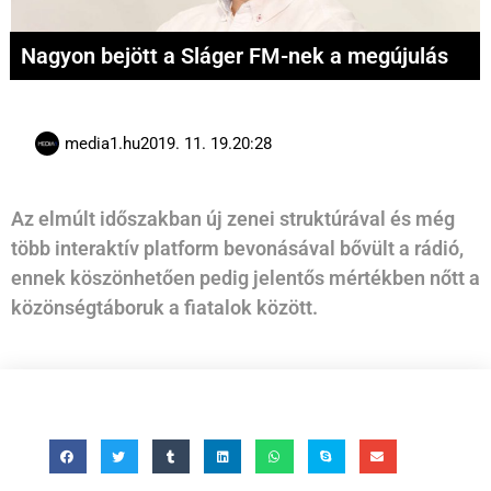
Nagyon bejött a Sláger FM-nek a megújulás
media1.hu
2019. 11. 19.
20:28
Az elmúlt időszakban új zenei struktúrával és még
több interaktív platform bevonásával bővült a rádió,
ennek köszönhetően pedig jelentős mértékben nőtt a
közönségtáboruk a fiatalok között.