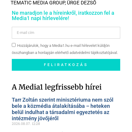
TEMATIC MEDIA GROUP
,
ÜRGE DEZSŐ
Ne maradjon le a híreinkről, iratkozzon fel a
Media1 napi hírlevelére!
Hozzájárulok, hogy a Media1.hu e-mail hírlevelet küldjön
összhangban a honlapján elérhető adatvédelmi tájékoztatójával.
FELIRATKOZÁS
Szóljon hozzá a Facebook-
oldalunkon!
A Media1 legfrissebb hírei
Tarr Zoltán szerint minisztériuma nem szól
bele a közmédia átalakításába – heteken
belül indulhat a társadalmi egyeztetés az
intézmény jövőjéről
2026.08.07.
12:28