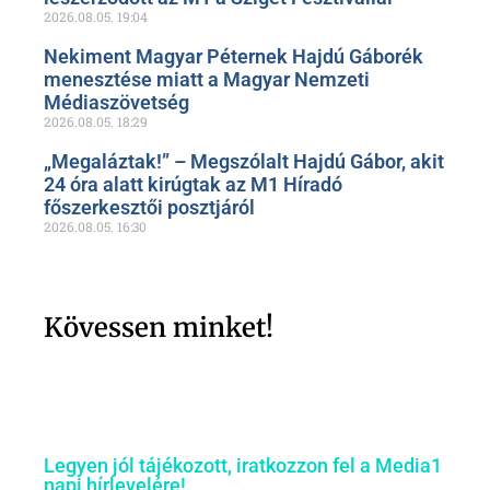
2026.08.05.
19:04
Nekiment Magyar Péternek Hajdú Gáborék
menesztése miatt a Magyar Nemzeti
Médiaszövetség
2026.08.05.
18:29
„Megaláztak!” – Megszólalt Hajdú Gábor, akit
24 óra alatt kirúgtak az M1 Híradó
főszerkesztői posztjáról
2026.08.05.
16:30
Kövessen minket!
Legyen jól tájékozott, iratkozzon fel a Media1
napi hírlevelére!