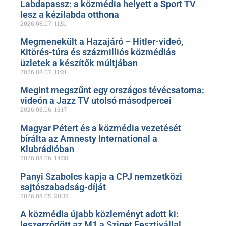
Labdapassz: a közmédia helyett a Sport TV
lesz a kézilabda otthona
2026.08.07.
11:51
Megmenekült a Hazajáró – Hitler-videó,
Kitörés-túra és százmilliós közmédiás
üzletek a készítők múltjában
2026.08.07.
11:21
Megint megszűnt egy országos tévécsatorna:
videón a Jazz TV utolsó másodpercei
2026.08.06.
15:17
Magyar Pétert és a közmédia vezetését
bírálta az Amnesty International a
Klubrádióban
2026.08.06.
14:30
Panyi Szabolcs kapja a CPJ nemzetközi
sajtószabadság-díját
2026.08.05.
20:35
A közmédia újabb közleményt adott ki:
leszerződött az M1 a Sziget Fesztivállal