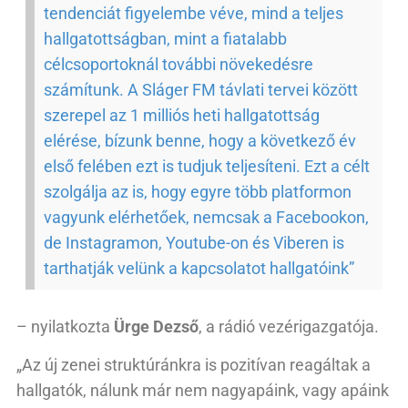
tendenciát figyelembe véve, mind a teljes
hallgatottságban, mint a fiatalabb
célcsoportoknál további növekedésre
számítunk. A Sláger FM távlati tervei között
szerepel az 1 milliós heti hallgatottság
elérése, bízunk benne, hogy a következő év
első felében ezt is tudjuk teljesíteni. Ezt a célt
szolgálja az is, hogy egyre több platformon
vagyunk elérhetőek, nemcsak a Facebookon,
de Instagramon, Youtube-on és Viberen is
tarthatják velünk a kapcsolatot hallgatóink”
– nyilatkozta
Ürge Dezső
, a rádió vezérigazgatója.
„Az új zenei struktúránkra is pozitívan reagáltak a
hallgatók, nálunk már nem nagyapáink, vagy apáink