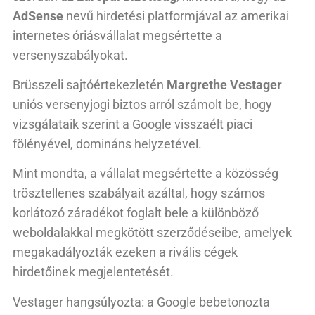
AdSense
nevű hirdetési platformjával az amerikai
internetes óriásvállalat megsértette a
versenyszabályokat.
Brüsszeli sajtóértekezletén
Margrethe Vestager
uniós versenyjogi biztos arról számolt be, hogy
vizsgálataik szerint a Google visszaélt piaci
fölényével, domináns helyzetével.
Mint mondta, a vállalat megsértette a közösség
trösztellenes szabályait azáltal, hogy számos
korlátozó záradékot foglalt bele a különböző
weboldalakkal megkötött szerződéseibe, amelyek
megakadályozták ezeken a rivális cégek
hirdetőinek megjelentetését.
Vestager hangsúlyozta: a Google bebetonozta