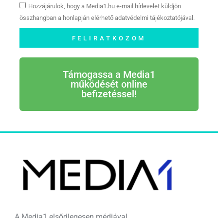
Hozzájárulok, hogy a Media1.hu e-mail hírlevelet küldjön
összhangban a honlapján elérhető adatvédelmi tájékoztatójával.
FELIRATKOZOM
Támogassa a Media1
működését online
befizetéssel!
A Media1 elsődlegesen médiával,