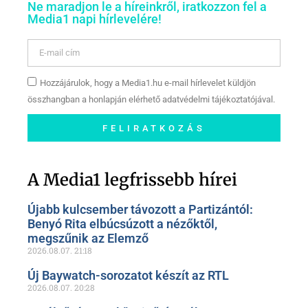
Ne maradjon le a híreinkről, iratkozzon fel a
Media1 napi hírlevelére!
Hozzájárulok, hogy a Media1.hu e-mail hírlevelet küldjön
összhangban a honlapján elérhető adatvédelmi tájékoztatójával.
FELIRATKOZÁS
Szóljon hozzá a Facebook-
oldalunkon!
A Media1 legfrissebb hírei
Újabb kulcsember távozott a Partizántól:
Benyó Rita elbúcsúzott a nézőktől,
megszűnik az Elemző
2026.08.07.
21:18
Új Baywatch-sorozatot készít az RTL
2026.08.07.
20:28