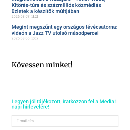
Kitörés-túra és százmilliós közmédiás
üzletek a készítők múltjában
2026.08.07.
11:21
Megint megszűnt egy országos tévécsatorna:
videón a Jazz TV utolsó másodpercei
2026.08.06.
15:17
Kövessen minket!
Legyen jól tájékozott, iratkozzon fel a Media1
napi hírlevelére!