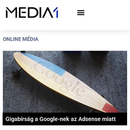
A Media1 médiaajánlata politikai hirdetőknek– országgyűlési választás 2026
ONLINE MÉDIA
Gigabírság a Google-nek az Adsense miatt