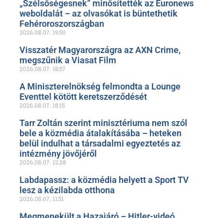
„Szélsőségesnek” minősítették az Euronews
weboldalát – az olvasókat is büntethetik
Fehéroroszországban
2026.08.07.
19:50
Visszatér Magyarországra az AXN Crime,
megszűnik a Viasat Film
2026.08.07.
18:57
A Miniszterelnökség felmondta a Lounge
Eventtel kötött keretszerződését
2026.08.07.
18:15
Tarr Zoltán szerint minisztériuma nem szól
bele a közmédia átalakításába – heteken
belül indulhat a társadalmi egyeztetés az
intézmény jövőjéről
2026.08.07.
12:28
Labdapassz: a közmédia helyett a Sport TV
lesz a kézilabda otthona
2026.08.07.
11:51
Megmenekült a Hazajáró – Hitler-videó,