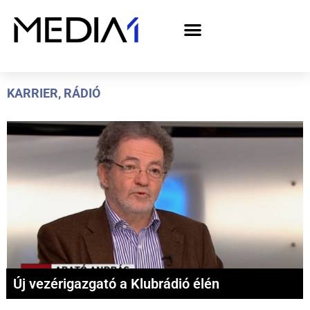
A Media1 médiaajánlata politikai hirdetőknek– országgyűlési választás 2026
KARRIER
,
RÁDIÓ
Új vezérigazgató a Klubrádió élén