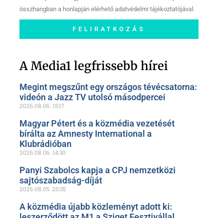
összhangban a honlapján elérhető adatvédelmi tájékoztatójával.
FELIRATKOZÁS
Szóljon hozzá a Facebook-
oldalunkon!
A Media1 legfrissebb hírei
Megint megszűnt egy országos tévécsatorna:
videón a Jazz TV utolsó másodpercei
2026.08.06.
15:17
Magyar Pétert és a közmédia vezetését
bírálta az Amnesty International a
Klubrádióban
2026.08.06.
14:30
Panyi Szabolcs kapja a CPJ nemzetközi
sajtószabadság-díját
2026.08.05.
20:35
A közmédia újabb közleményt adott ki:
leszerződött az M1 a Sziget Fesztivállal