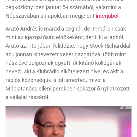
cégközlöny idén január 5-i számából, valamint a
Népszavában a napokban megjelent
interjúból
.
Arató András is marad a cégnél, de immáron csak
mint az igazgatóság elnökeként, derül ki a lapból.
Arató az interjúban felidézte, hogy Stock Richárddal,
az újonnan kinevezett vezérigazgatóval több mint
húsz éve dolgoznak együtt, őt kitűnő kollégának
nevezi, aki a Klubrádió elkötelezett híve, és akit a
rádiós közönségük is jól ismerhet, mivel a
Médiatanács elleni perekben sokszor ő nyilatkozott
a vállalat részéről.