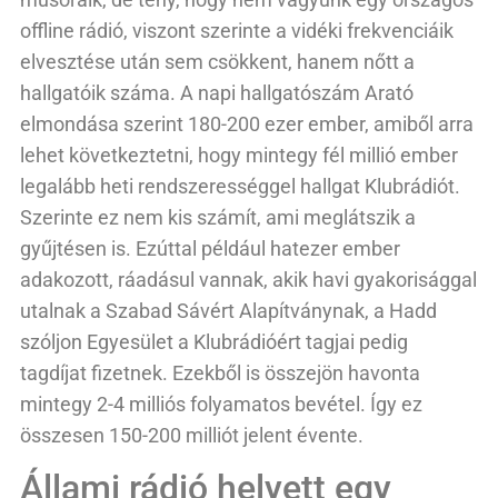
offline rádió, viszont szerinte a vidéki frekvenciáik
elvesztése után sem csökkent, hanem nőtt a
hallgatóik száma. A napi hallgatószám Arató
elmondása szerint 180-200 ezer ember, amiből arra
lehet következtetni, hogy mintegy fél millió ember
legalább heti rendszerességgel hallgat Klubrádiót.
Szerinte ez nem kis számít, ami meglátszik a
gyűjtésen is. Ezúttal például hatezer ember
adakozott, ráadásul vannak, akik havi gyakorisággal
utalnak a Szabad Sávért Alapítványnak, a Hadd
szóljon Egyesület a Klubrádióért tagjai pedig
tagdíjat fizetnek. Ezekből is összejön havonta
mintegy 2-4 milliós folyamatos bevétel. Így ez
összesen 150-200 milliót jelent évente.
Állami rádió helyett egy