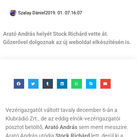
Szalay Dániel
2019. 01. 07.
16:07
Arató András helyét Stock Richárd vette át.
Gőzerővel dolgoznak az új weboldal elkészítésén is.
Vezérigazgatót váltott tavaly december 6-án a
Klubrádió Zrt., de az eddig elnök-vezérigazgatói
posztot betöltő,
Arató András
sem ment messzire.
Arató András utódja
Stock Richárd
lett, derül ki a