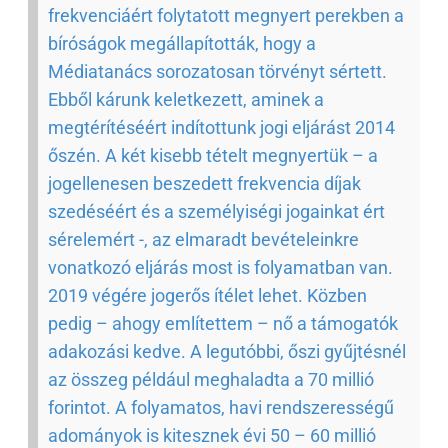
frekvenciáért folytatott megnyert perekben a
bíróságok megállapították, hogy a
Médiatanács sorozatosan törvényt sértett.
Ebből kárunk keletkezett, aminek a
megtérítéséért indítottunk jogi eljárást 2014
őszén. A két kisebb tételt megnyertük – a
jogellenesen beszedett frekvencia díjak
szedéséért és a személyiségi jogainkat ért
sérelemért -, az elmaradt bevételeinkre
vonatkozó eljárás most is folyamatban van.
2019 végére jogerős ítélet lehet. Közben
pedig – ahogy említettem – nő a támogatók
adakozási kedve. A legutóbbi, őszi gyűjtésnél
az összeg például meghaladta a 70 millió
forintot. A folyamatos, havi rendszerességű
adományok is kitesznek évi 50 – 60 millió