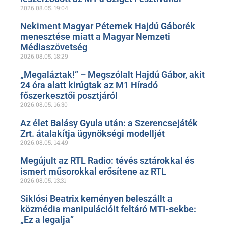
2026.08.05.
19:04
Nekiment Magyar Péternek Hajdú Gáborék
menesztése miatt a Magyar Nemzeti
Médiaszövetség
2026.08.05.
18:29
„Megaláztak!” – Megszólalt Hajdú Gábor, akit
24 óra alatt kirúgtak az M1 Híradó
főszerkesztői posztjáról
2026.08.05.
16:30
Az élet Balásy Gyula után: a Szerencsejáték
Zrt. átalakítja ügynökségi modelljét
2026.08.05.
14:49
Megújult az RTL Radio: tévés sztárokkal és
ismert műsorokkal erősítene az RTL
2026.08.05.
13:31
Siklósi Beatrix keményen beleszállt a
közmédia manipulációit feltáró MTI-sekbe:
„Ez a legalja”