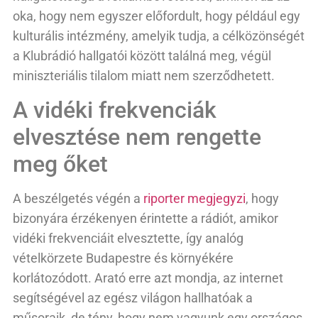
oka, hogy nem egyszer előfordult, hogy például egy
kulturális intézmény, amelyik tudja, a célközönségét
a Klubrádió hallgatói között találná meg, végül
miniszteriális tilalom miatt nem szerződhetett.
A vidéki frekvenciák
elvesztése nem rengette
meg őket
A beszélgetés végén a
riporter megjegyzi
, hogy
bizonyára érzékenyen érintette a rádiót, amikor
vidéki frekvenciáit elvesztette, így analóg
vételkörzete Budapestre és környékére
korlátozódott. Arató erre azt mondja, az internet
segítségével az egész világon hallhatóak a
műsoraik, de tény, hogy nem vagyunk egy országos