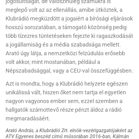
jogosultságát, de valószínűleg számukra is
meglepő volt az az ellenállás, amibe ütköztek, a
Klubrádió megküzdött a jogaiért a bírósági eljárások
hosszú sorozatában, a támogató közönség pedig
több tízezres tüntetéseken fejezte ki ragaszkodását
a jogállamiság és a média szabadsága mellett.
Arató úgy látja, a nemzetközi felzúdulás erősebb
volt akkor, mint mostanában, például a
Népszabadsággal, vagy a CEU-val összefüggésben.
Azt is mondta, hogy a Klubrádió helyzete egészen
unikálissá vált, hiszen őket nem tartja el egyetlen
nagyon vagyonos ember sem, ezzel szemben a
hallgatók számottevő része pénzt áldoz a rádió
megmaradásáért.
Arató András, a Klubrádió Zrt. elnök-vezérigazgatójaként az
ATV Egyenes beszéd című műsorában 2016-ban, Kálmán