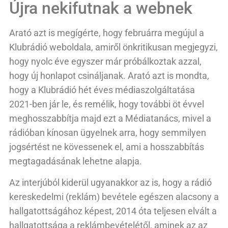
Újra nekifutnak a webnek
Arató azt is megígérte, hogy februárra megújul a
Klubrádió weboldala, amiről önkritikusan megjegyzi,
hogy nyolc éve egyszer már próbálkoztak azzal,
hogy új honlapot csináljanak. Arató azt is mondta,
hogy a Klubrádió hét éves médiaszolgáltatása
2021-ben jár le, és remélik, hogy további öt évvel
meghosszabbítja majd ezt a Médiatanács, mivel a
rádióban kínosan ügyelnek arra, hogy semmilyen
jogsértést ne kövessenek el, ami a hosszabbítás
megtagadásának lehetne alapja.
Az interjúból kiderül ugyanakkor az is, hogy a rádió
kereskedelmi (reklám) bevétele egészen alacsony a
hallgatottságához képest, 2014 óta teljesen elvált a
hallgatottsága a reklámbevételétől, aminek az az