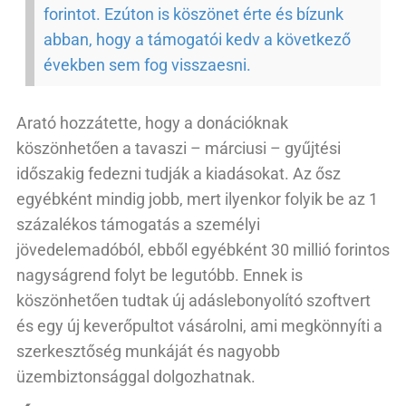
forintot. Ezúton is köszönet érte és bízunk
abban, hogy a támogatói kedv a következő
években sem fog visszaesni.
Arató hozzátette, hogy a donációknak
köszönhetően a tavaszi – márciusi – gyűjtési
időszakig fedezni tudják a kiadásokat. Az ősz
egyébként mindig jobb, mert ilyenkor folyik be az 1
százalékos támogatás a személyi
jövedelemadóból, ebből egyébként 30 millió forintos
nagyságrend folyt be legutóbb. Ennek is
köszönhetően tudtak új adáslebonyolító szoftvert
és egy új keverőpultot vásárolni, ami megkönnyíti a
szerkesztőség munkáját és nagyobb
üzembiztonsággal dolgozhatnak.