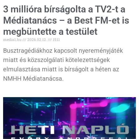
3 millióra bírságolta a TV2-t a
Médiatanács – a Best FM-et is
megbüntette a testület
media1.hu
2026.02.12.
15:11
Busztragédiákhoz kapcsolt nyereményjáték
miatt és közszolgálati kötelezettségek
elmulasztása miatt is bírságolt a héten az
NMHH Médiatanácsa.