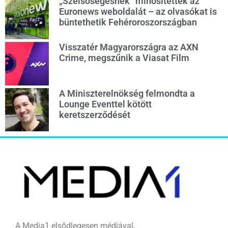
„Szélsőségesnek” minősítették az
Euronews weboldalát – az olvasókat is
büntethetik Fehéroroszországban
Visszatér Magyarországra az AXN
Crime, megszűnik a Viasat Film
A Miniszterelnökség felmondta a
Lounge Eventtel kötött
keretszerződését
A Media1 elsődlegesen médiával,