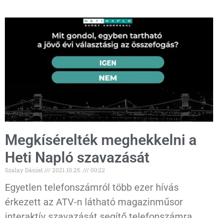
Megkísérelték meghekkelni a
Heti Napló szavazását
Szalay Dániel
2021.10.25.
00:22
Egyetlen telefonszámról több ezer hívás
érkezett az ATV-n látható magazinműsor
interaktív szavazását segítő telefonszámra.