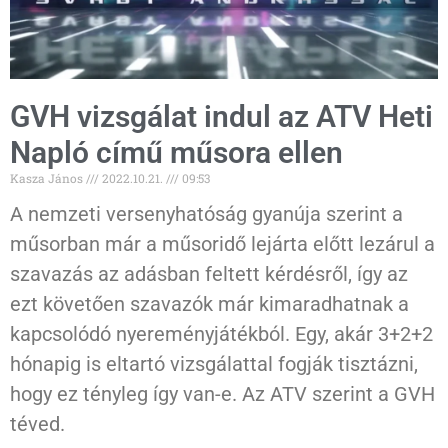
GVH vizsgálat indul az ATV Heti
Napló című műsora ellen
Kasza János
2022.10.21.
09:53
A nemzeti versenyhatóság gyanúja szerint a
műsorban már a műsoridő lejárta előtt lezárul a
szavazás az adásban feltett kérdésről, így az
ezt követően szavazók már kimaradhatnak a
kapcsolódó nyereményjátékból. Egy, akár 3+2+2
hónapig is eltartó vizsgálattal fogják tisztázni,
hogy ez tényleg így van-e. Az ATV szerint a GVH
téved.