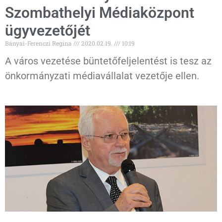
Szombathelyi Médiaközpont
ügyvezetőjét
Bányai-Ferenczi Regina
2020.02.19.
10:19
A város vezetése büntetőfeljelentést is tesz az
önkormányzati médiavállalat vezetője ellen.