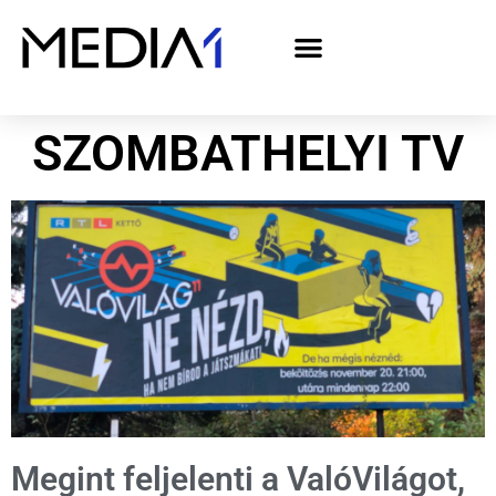
A Media1 médiaajánlata politikai hirdetőknek– országgyűlési választás 2026
SZOMBATHELYI TV
Megint feljelenti a ValóVilágot,