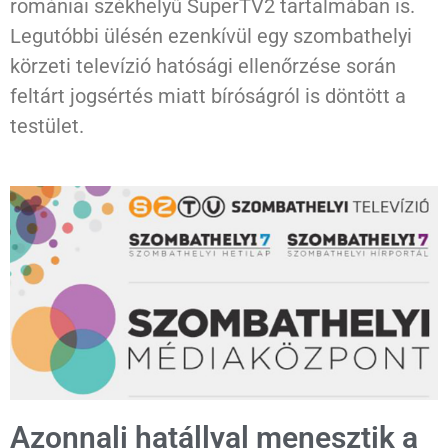
romániai székhelyű SuperTV2 tartalmában is.
Legutóbbi ülésén ezenkívül egy szombathelyi
körzeti televízió hatósági ellenőrzése során
feltárt jogsértés miatt bíróságról is döntött a
testület.
Azonnali hatállyal menesztik a