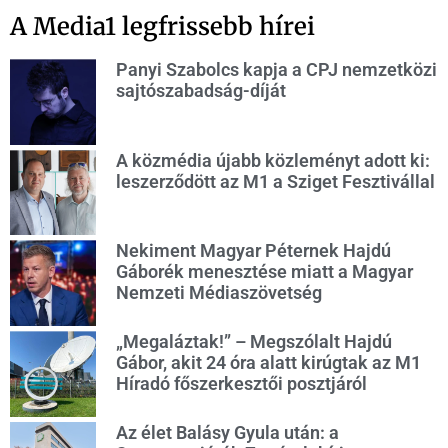
A Media1 legfrissebb hírei
Panyi Szabolcs kapja a CPJ nemzetközi
sajtószabadság-díját
A közmédia újabb közleményt adott ki:
leszerződött az M1 a Sziget Fesztivállal
Nekiment Magyar Péternek Hajdú
Gáborék menesztése miatt a Magyar
Nemzeti Médiaszövetség
„Megaláztak!” – Megszólalt Hajdú
Gábor, akit 24 óra alatt kirúgtak az M1
Híradó főszerkesztői posztjáról
Az élet Balásy Gyula után: a