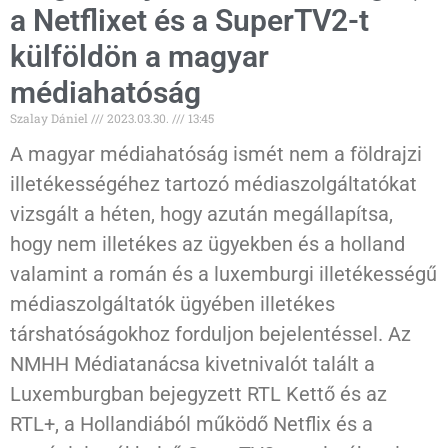
a Netflixet és a SuperTV2-t
külföldön a magyar
médiahatóság
Szalay Dániel
2023.03.30.
13:45
A magyar médiahatóság ismét nem a földrajzi
illetékességéhez tartozó médiaszolgáltatókat
vizsgált a héten, hogy azután megállapítsa,
hogy nem illetékes az ügyekben és a holland
valamint a román és a luxemburgi illetékességű
médiaszolgáltatók ügyében illetékes
társhatóságokhoz forduljon bejelentéssel. Az
NMHH Médiatanácsa kivetnivalót talált a
Luxemburgban bejegyzett RTL Kettő és az
RTL+, a Hollandiából működő Netflix és a