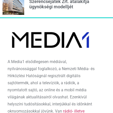
Szerencsejáték Zrt. átalakítja
ügynökségi modelljét
A Media1 elsődlegesen médiával,
nyilvánossággal foglalkozó, a Nemzeti Média- és
Hírközlési Hatóságnál regisztrált digitális
sajtótermék, ahol a televíziók, a rádiók, a
nyomtatott sajtó, az online és a mobil média
világának aktualitásairól olvashat. Ezenkívül
helyszíni tudósításokkal, interjúkkal és időnként
oknyomozásokkal jövünk. Van
rádió- illetve