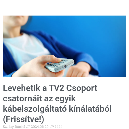
Levehetik a TV2 Csoport
csatornáit az egyik
kábelszolgáltató kínálatából
(Frissítve!)
Szalay Dániel
2024.06.29.
14:14