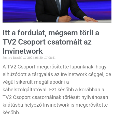
Itt a fordulat, mégsem törli a
TV2 Csoport csatornáit az
Invinetwork
Szalay Dániel
2024.06.30.
08:41
A TV2 Csoport megerősítette lapunknak, hogy
elhúzódott a tárgyalás az Invinetwork céggel, de
végül sikerült megállapodni a
kábelszolgáltatóval. Ezt később a korábban a
TV2 Csoport csatornáinak törlését nyilvánosan
kilátásba helyező Invinetwork is megerősítette
később.