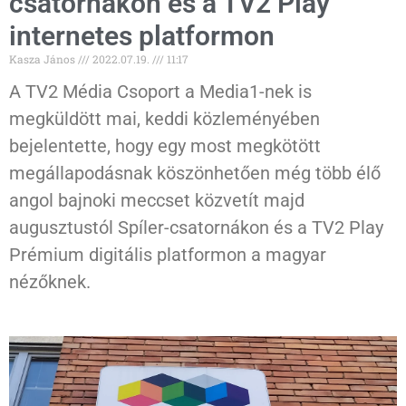
csatornákon és a TV2 Play
internetes platformon
Kasza János
2022.07.19.
11:17
A TV2 Média Csoport a Media1-nek is
megküldött mai, keddi közleményében
bejelentette, hogy egy most megkötött
megállapodásnak köszönhetően még több élő
angol bajnoki meccset közvetít majd
augusztustól Spíler-csatornákon és a TV2 Play
Prémium digitális platformon a magyar
nézőknek.