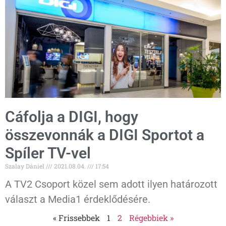
Cáfolja a DIGI, hogy
összevonnák a DIGI Sportot a
Spíler TV-vel
Szalay Dániel
2021.08.04.
17:54
A TV2 Csoport közel sem adott ilyen határozott
választ a Media1 érdeklődésére.
« Frissebbek
1
2
Régebbiek »