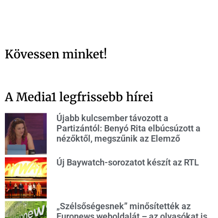
Kövessen minket!
A Media1 legfrissebb hírei
Újabb kulcsember távozott a
Partizántól: Benyó Rita elbúcsúzott a
nézőktől, megszűnik az Elemző
Új Baywatch-sorozatot készít az RTL
„Szélsőségesnek” minősítették az
Euronews weboldalát – az olvasókat is