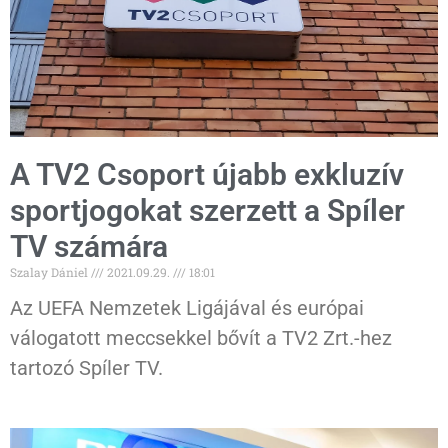
A TV2 Csoport újabb exkluzív
sportjogokat szerzett a Spíler
TV számára
Szalay Dániel
2021.09.29.
18:01
Az UEFA Nemzetek Ligájával és európai
válogatott meccsekkel bővít a TV2 Zrt.-hez
tartozó Spíler TV.