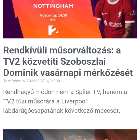
Rendkívüli műsorváltozás: a
TV2 közvetíti Szoboszlai
Dominik vasárnapi mérkőzését
Tarr Péter
2023.10.27.
13:30
Rendhagyó módon nem a Spíler TV, hanem a
TV2 tűzi műsorára a Liverpool
labdarúgócsapatának következő meccsét.