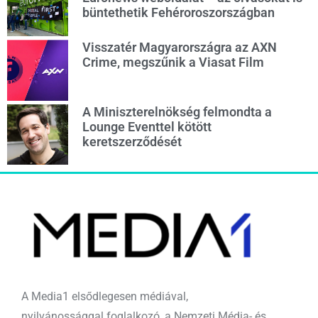
büntethetik Fehéroroszországban
Visszatér Magyarországra az AXN
Crime, megszűnik a Viasat Film
A Miniszterelnökség felmondta a
Lounge Eventtel kötött
keretszerződését
A Media1 elsődlegesen médiával,
nyilvánossággal foglalkozó, a Nemzeti Média- és