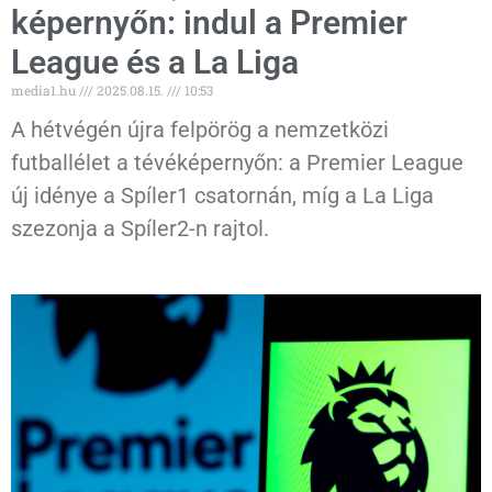
képernyőn: indul a Premier
League és a La Liga
media1.hu
2025.08.15.
10:53
A hétvégén újra felpörög a nemzetközi
futballélet a tévéképernyőn: a Premier League
új idénye a Spíler1 csatornán, míg a La Liga
szezonja a Spíler2-n rajtol.