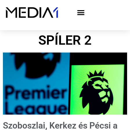
A Media1 médiaajánlata politikai hirdetőknek– országgyűlési választás 2026
SPÍLER 2
Szoboszlai, Kerkez és Pécsi a