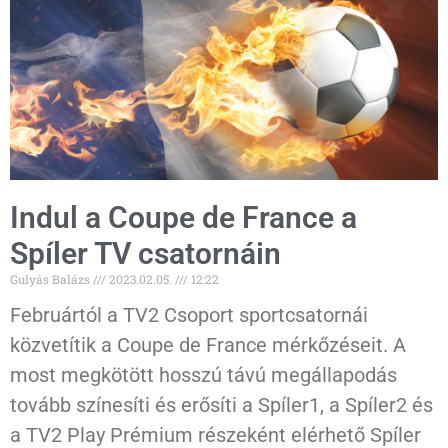
Indul a Coupe de France a
Spíler TV csatornáin
Gulyás Balázs
2023.02.05.
12:22
Februártól a TV2 Csoport sportcsatornái
közvetítik a Coupe de France mérkőzéseit. A
most megkötött hosszú távú megállapodás
tovább színesíti és erősíti a Spíler1, a Spíler2 és
a TV2 Play Prémium részeként elérhető Spíler