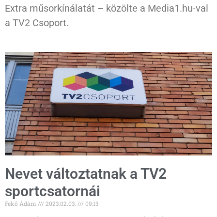
Extra műsorkínálatát – közölte a Media1.hu-val
a TV2 Csoport.
Nevet változtatnak a TV2
sportcsatornái
Fekő Ádám
2023.02.03.
09:13